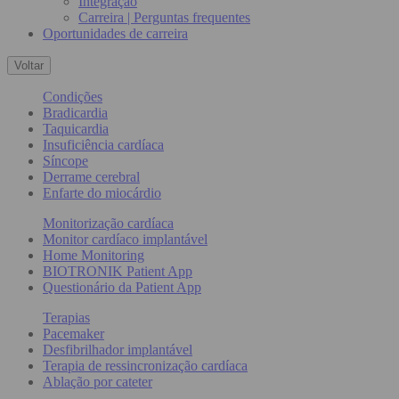
Integração
Carreira | Perguntas frequentes
Oportunidades de carreira
Voltar
Condições
Bradicardia
Taquicardia
Insuficiência cardíaca
Síncope
Derrame cerebral
Enfarte do miocárdio
Monitorização cardíaca
Monitor cardíaco implantável
Home Monitoring
BIOTRONIK Patient App
Questionário da Patient App
Terapias
Pacemaker
Desfibrilhador implantável
Terapia de ressincronização cardíaca
Ablação por cateter