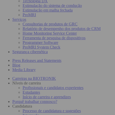
Tecnologia DX
Estimulação do sistema de condução
Estimulação em malha fechada
ProMRI
Serviços
Consultorias de produtos de GRC
Relatório de desempenho dos produtos de CRM
Home Monitoring Service Center
Ferramenta de pesquisa de dispositivos
Programmer Software
ProMRI System Check
Segurança cibernética
Press Releases and Statements
Blog
Media Library
Carreiras na BIOTRONIK
Níveis de carreira
Profissionais e candidatos experientes
Estudantes
Início de carreira e aprendizes
Porquê trabalhar connosco?
Candidatura
Processo de candidatura e sugestões