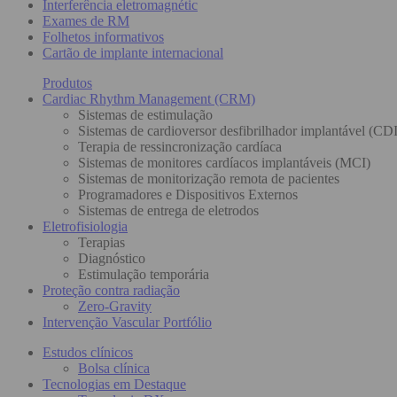
Interferência eletromagnétic
Exames de RM
Folhetos informativos
Cartão de implante internacional
Produtos
Cardiac Rhythm Management (CRM)
Sistemas de estimulação
Sistemas de cardioversor desfibrilhador implantável (CDI
Terapia de ressincronização cardíaca
Sistemas de monitores cardíacos implantáveis (MCI)
Sistemas de monitorização remota de pacientes
Programadores e Dispositivos Externos
Sistemas de entrega de eletrodos
Eletrofisiologia
Terapias
Diagnóstico
Estimulação temporária
Proteção contra radiação
Zero-Gravity
Intervenção Vascular Portfólio
Estudos clínicos
Bolsa clínica
Tecnologias em Destaque