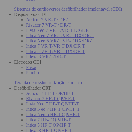
Sistemas de cardioversor desfibrilhador implantável (CDI)
Dispositivos CDI
Acticor 7 VR-T / DR-T
Rivacor 7 VR-T / DR-T
Ilivia Neo 7 VR-T/VR-T DX/DR-T
Intica Neo 7 VR-T/VR-T DX/DR-T
Intica Neo 5 VR-T/VR-T DX/DR-T
Intica 7 VR-T/VR-T DX/DR-T
Intica 5 VR-T/VR-T DX/DR-T
Inlexa 3 VR-T/DR-T
Eletrodos CDI
Plexa
Pamira
Terapia de ressincronização cardíaca
Desfibrilhador CRT
Acticor 7 HF-T QP/HF-T
Rivacor 7 HF-T QP/HF-T
Ilivia Neo 7 HF-T QP/HF-T
Intica Neo 7 HF-T QP/HF-T
Intica Neo 5 HF-T QP/HF-T
Intica 7 HF-T QP/HF-T
Intica 5 HF-T QP/HF-T
Inlexa 3 HF-T QP/HF-T