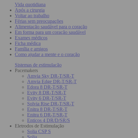
Vida quotidiana
Após a cirurgia
Voltar ao trabalho
Férias sem preocupações
Alimentação saudável para o coração
Em forma para um coração saudável
Exames médicos
Ficha médica
Família e amigos
Como ajudar a mente e o coração
Sistemas de estimulação
Pacemakers
Amvia Sky DR-T/SR-T
Amvia Edge DR-T/SR-T
Edora 8 DR-T/SR-T
Evity 8 DR-T/SR-T
Evity 6 DR-T/SR-T
Solvia Rise DR-T/SR-T
Enitra 8 DR-T/SR-T
Enitra 6 DR-T/SR-T
Enticos 4 DR/D/SR/S
Eletrodos de Estimulação
Solia CSP S
Solia