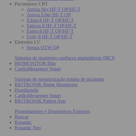
Pacemakers CRT
Amvia Sky HF-T QP/HF-T
Amvia Edge HF-T QP
Edora 8 HF-T QP/HF-T
Enticos 8 HF-T QP/HF-T
Enitra 8 HF-T QP/HF-T
Evity 8 HF-T QP/HF-T
Eletrodos LV
Sentus OTW QP
Sistemas de monitores cardíacos implantáveis (MCI)
BIOMONITOR IIIm
CardioMessenger Smart
Sistemas de monitorização remota de pacientes
BIOTRONIK Home Monitoring
HeartInsight
CardioMessenger Smart
BIOTRONIK Patient App
Programadores e Dispositivos Externos
Reocor
Renamic
Renamic Neo