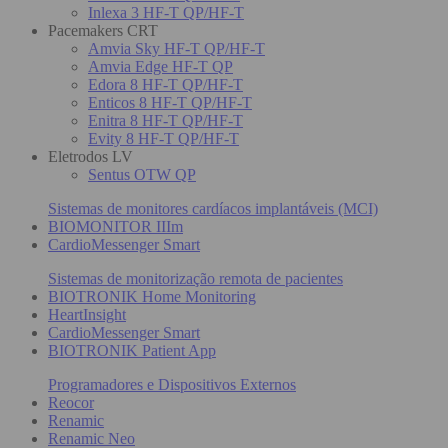
Inlexa 3 HF-T QP/HF-T
Pacemakers CRT
Amvia Sky HF-T QP/HF-T
Amvia Edge HF-T QP
Edora 8 HF-T QP/HF-T
Enticos 8 HF-T QP/HF-T
Enitra 8 HF-T QP/HF-T
Evity 8 HF-T QP/HF-T
Eletrodos LV
Sentus OTW QP
Sistemas de monitores cardíacos implantáveis (MCI)
BIOMONITOR IIIm
CardioMessenger Smart
Sistemas de monitorização remota de pacientes
BIOTRONIK Home Monitoring
HeartInsight
CardioMessenger Smart
BIOTRONIK Patient App
Programadores e Dispositivos Externos
Reocor
Renamic
Renamic Neo