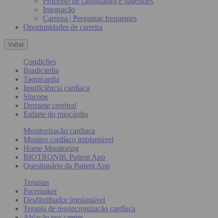
Processo de candidatura e sugestões
Integração
Carreira | Perguntas frequentes
Oportunidades de carreira
Voltar
Condições
Bradicardia
Taquicardia
Insuficiência cardíaca
Síncope
Derrame cerebral
Enfarte do miocárdio
Monitorização cardíaca
Monitor cardíaco implantável
Home Monitoring
BIOTRONIK Patient App
Questionário da Patient App
Terapias
Pacemaker
Desfibrilhador implantável
Terapia de ressincronização cardíaca
Ablação por cateter