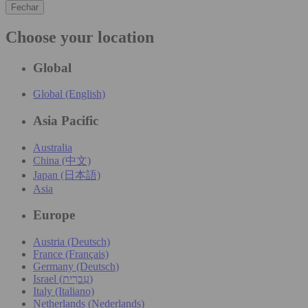
Fechar
Choose your location
Global
Global (English)
Asia Pacific
Australia
China (中文)
Japan (日本語)
Asia
Europe
Austria (Deutsch)
France (Français)
Germany (Deutsch)
Israel (עִברִית)
Italy (Italiano)
Netherlands (Nederlands)