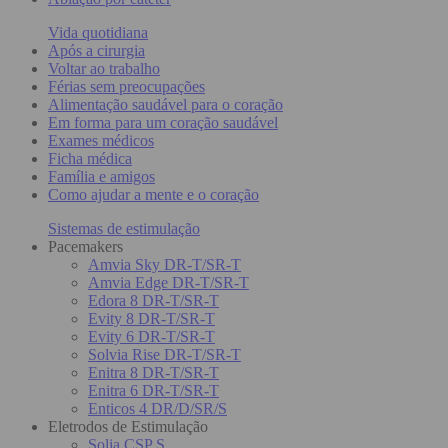
Vida quotidiana
Após a cirurgia
Voltar ao trabalho
Férias sem preocupações
Alimentação saudável para o coração
Em forma para um coração saudável
Exames médicos
Ficha médica
Família e amigos
Como ajudar a mente e o coração
Sistemas de estimulação
Pacemakers
Amvia Sky DR-T/SR-T
Amvia Edge DR-T/SR-T
Edora 8 DR-T/SR-T
Evity 8 DR-T/SR-T
Evity 6 DR-T/SR-T
Solvia Rise DR-T/SR-T
Enitra 8 DR-T/SR-T
Enitra 6 DR-T/SR-T
Enticos 4 DR/D/SR/S
Eletrodos de Estimulação
Solia CSP S