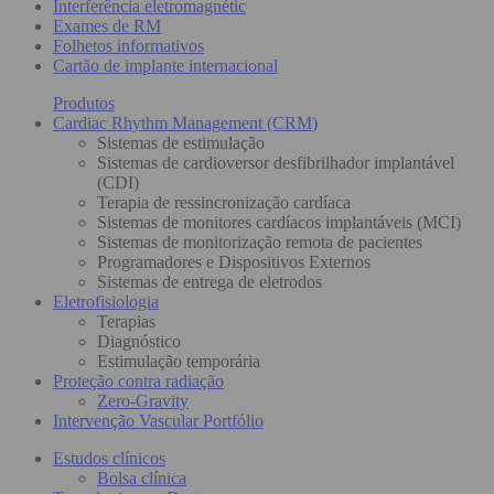
Interferência eletromagnétic
Exames de RM
Folhetos informativos
Cartão de implante internacional
Produtos
Cardiac Rhythm Management (CRM)
Sistemas de estimulação
Sistemas de cardioversor desfibrilhador implantável
(CDI)
Terapia de ressincronização cardíaca
Sistemas de monitores cardíacos implantáveis (MCI)
Sistemas de monitorização remota de pacientes
Programadores e Dispositivos Externos
Sistemas de entrega de eletrodos
Eletrofisiologia
Terapias
Diagnóstico
Estimulação temporária
Proteção contra radiação
Zero-Gravity
Intervenção Vascular Portfólio
Estudos clínicos
Bolsa clínica