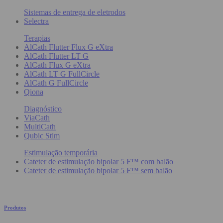
Sistemas de entrega de eletrodos
Selectra
Terapias
AlCath Flutter Flux G eXtra
AlCath Flutter LT G
AlCath Flux G eXtra
AlCath LT G FullCircle
AlCath G FullCircle
Qiona
Diagnóstico
ViaCath
MultiCath
Qubic Stim
Estimulação temporária
Cateter de estimulação bipolar 5 F™ com balão
Cateter de estimulação bipolar 5 F™ sem balão
Produtos