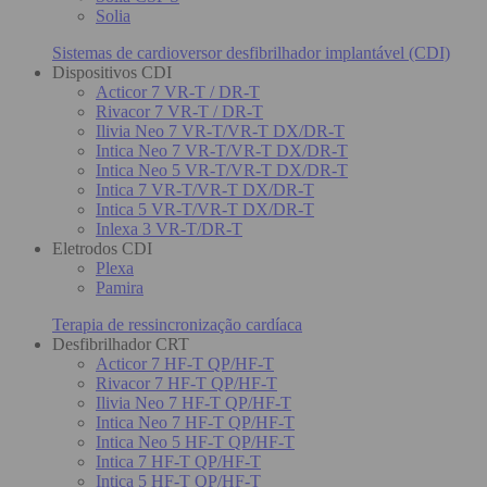
Solia
Sistemas de cardioversor desfibrilhador implantável (CDI)
Dispositivos CDI
Acticor 7 VR-T / DR-T
Rivacor 7 VR-T / DR-T
Ilivia Neo 7 VR-T/VR-T DX/DR-T
Intica Neo 7 VR-T/VR-T DX/DR-T
Intica Neo 5 VR-T/VR-T DX/DR-T
Intica 7 VR-T/VR-T DX/DR-T
Intica 5 VR-T/VR-T DX/DR-T
Inlexa 3 VR-T/DR-T
Eletrodos CDI
Plexa
Pamira
Terapia de ressincronização cardíaca
Desfibrilhador CRT
Acticor 7 HF-T QP/HF-T
Rivacor 7 HF-T QP/HF-T
Ilivia Neo 7 HF-T QP/HF-T
Intica Neo 7 HF-T QP/HF-T
Intica Neo 5 HF-T QP/HF-T
Intica 7 HF-T QP/HF-T
Intica 5 HF-T QP/HF-T