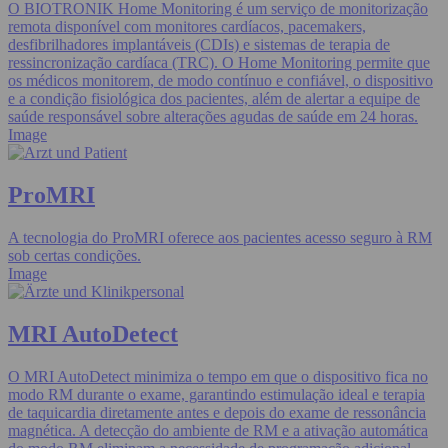
O BIOTRONIK Home Monitoring é um serviço de monitorização
remota disponível com monitores cardíacos, pacemakers,
desfibrilhadores implantáveis (CDIs) e sistemas de terapia de
ressincronização cardíaca (TRC). O Home Monitoring permite que
os médicos monitorem, de modo contínuo e confiável, o dispositivo
e a condição fisiológica dos pacientes, além de alertar a equipe de
saúde responsável sobre alterações agudas de saúde em 24 horas.
Image
ProMRI
A tecnologia do ProMRI oferece aos pacientes acesso seguro à RM
sob certas condições.
Image
MRI AutoDetect
O MRI AutoDetect minimiza o tempo em que o dispositivo fica no
modo RM durante o exame, garantindo estimulação ideal e terapia
de taquicardia diretamente antes e depois do exame de ressonância
magnética. A detecção do ambiente de RM e a ativação automática