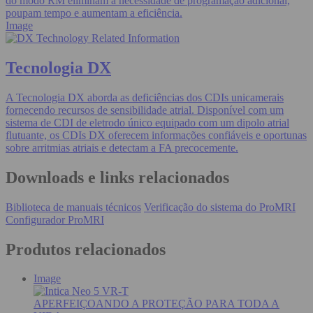
do modo RM eliminam a necessidade de programação adicional,
poupam tempo e aumentam a eficiência.
Image
Tecnologia DX
A Tecnologia DX aborda as deficiências dos CDIs unicamerais
fornecendo recursos de sensibilidade atrial. Disponível com um
sistema de CDI de eletrodo único equipado com um dipolo atrial
flutuante, os CDIs DX oferecem informações confiáveis e oportunas
sobre arritmias atriais e detectam a FA precocemente.
Downloads e links relacionados
Biblioteca de manuais técnicos
Verificação do sistema do ProMRI
Configurador ProMRI
Produtos relacionados
Image
APERFEIÇOANDO A PROTEÇÃO PARA TODA A