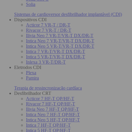
Solia
Sistemas de cardioversor desfibrilhador implantável (CDI)
Dispositivos CDI
Acticor 7 VR-T / DR-T
Rivacor 7 VR-T / DR-T
Ilivia Neo 7 VR-T/VR-T DX/DR-T
Intica Neo 7 VR-T/VR-T DX/DR-T
Intica Neo 5 VR-T/VR-T DX/DR-T
Intica 7 VR-T/VR-T DX/DR-T
Intica 5 VR-T/VR-T DX/DR-T
Inlexa 3 VR-T/DR-T
Eletrodos CDI
Plexa
Pamira
Terapia de ressincronização cardíaca
Desfibrilhador CRT
Acticor 7 HF-T QP/HF-T
Rivacor 7 HF-T QP/HF-T
Ilivia Neo 7 HF-T QP/HF-T
Intica Neo 7 HF-T QP/HF-T
Intica Neo 5 HF-T QP/HF-T
Intica 7 HF-T QP/HF-T
Intica 5 HF-T QP/HF-T