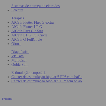
Sistemas de entrega de eletrodos
Selectra
Terapias
AlCath Flutter Flux G eXtra
AlCath Flutter LT G
AlCath Flux G eXtra
AlCath LT G FullCircle
AlCath G FullCircle
Qiona
Diagnóstico
ViaCath
MultiCath
Qubic Stim
Estimulação temporária
Cateter de estimulação bipolar 5 F™ com balão
Cateter de estimulação bipolar 5 F™ sem balão
Produtos