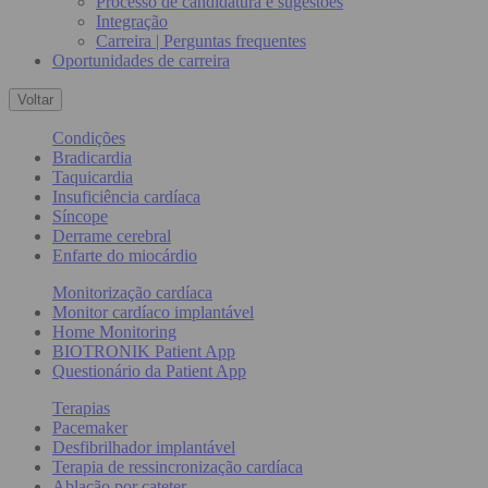
Processo de candidatura e sugestões
Integração
Carreira | Perguntas frequentes
Oportunidades de carreira
Voltar
Condições
Bradicardia
Taquicardia
Insuficiência cardíaca
Síncope
Derrame cerebral
Enfarte do miocárdio
Monitorização cardíaca
Monitor cardíaco implantável
Home Monitoring
BIOTRONIK Patient App
Questionário da Patient App
Terapias
Pacemaker
Desfibrilhador implantável
Terapia de ressincronização cardíaca
Ablação por cateter