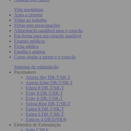
Vida quotidiana
Após a cirurgia
Voltar ao trabalho
Férias sem preocupações
Alimentação saudável para o coração
Em forma para um coração saudável
Exames médicos
Ficha médica
Família e amigos
Como ajudar a mente e o coração
Sistemas de estimulação
Pacemakers
Amvia Sky DR-T/SR-T
Amvia Edge DR-T/SR-T
Edora 8 DR-T/SR-T
Evity 8 DR-T/SR-T
Evity 6 DR-T/SR-T
Solvia Rise DR-T/SR-T
Enitra 8 DR-T/SR-T
Enitra 6 DR-T/SR-T
Enticos 4 DR/D/SR/S
Eletrodos de Estimulação
Solia CSP S