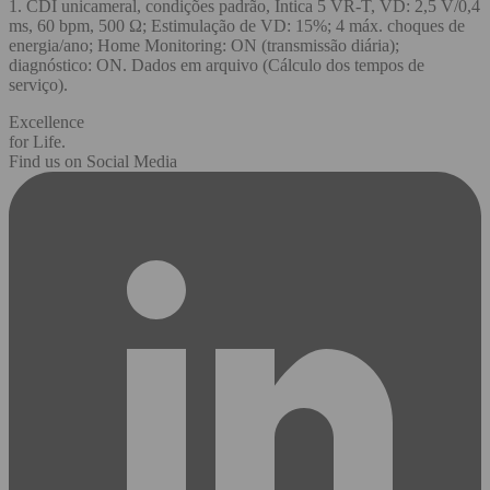
1. CDI unicameral, condições padrão, Intica 5 VR-T, VD: 2,5 V/0,4
ms, 60 bpm, 500 Ω; Estimulação de VD: 15%; 4 máx. choques de
energia/ano; Home Monitoring: ON (transmissão diária);
diagnóstico: ON. Dados em arquivo (Cálculo dos tempos de
serviço).
Excellence
for Life.
Find us on Social Media