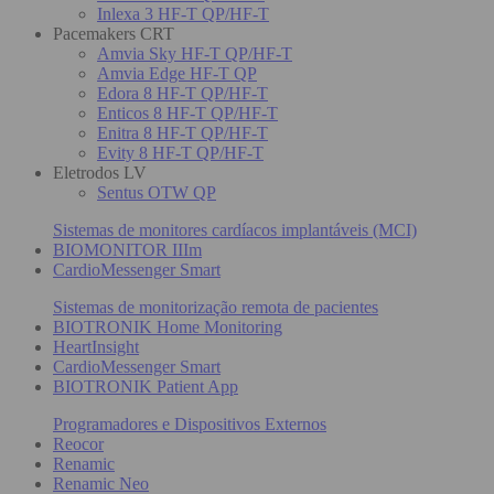
Inlexa 3 HF-T QP/HF-T
Pacemakers CRT
Amvia Sky HF-T QP/HF-T
Amvia Edge HF-T QP
Edora 8 HF-T QP/HF-T
Enticos 8 HF-T QP/HF-T
Enitra 8 HF-T QP/HF-T
Evity 8 HF-T QP/HF-T
Eletrodos LV
Sentus OTW QP
Sistemas de monitores cardíacos implantáveis (MCI)
BIOMONITOR IIIm
CardioMessenger Smart
Sistemas de monitorização remota de pacientes
BIOTRONIK Home Monitoring
HeartInsight
CardioMessenger Smart
BIOTRONIK Patient App
Programadores e Dispositivos Externos
Reocor
Renamic
Renamic Neo