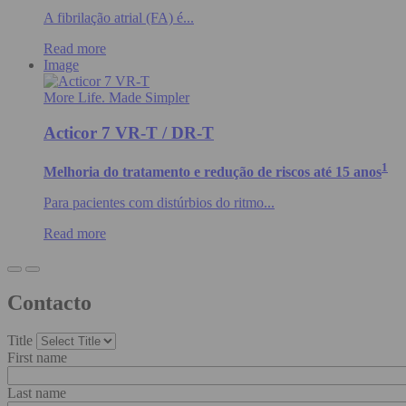
A fibrilação atrial (FA) é...
Read more
Image
More Life. Made Simpler
Acticor 7 VR-T / DR-T
1
Melhoria do tratamento e redução de riscos até 15 anos
Para pacientes com distúrbios do ritmo...
Read more
Contacto
Title
First name
Last name