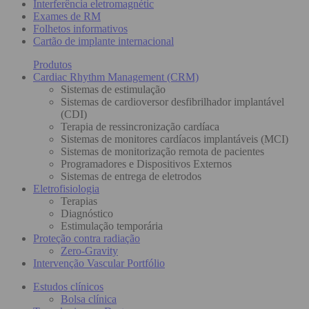
Interferência eletromagnétic
Exames de RM
Folhetos informativos
Cartão de implante internacional
Produtos
Cardiac Rhythm Management (CRM)
Sistemas de estimulação
Sistemas de cardioversor desfibrilhador implantável
(CDI)
Terapia de ressincronização cardíaca
Sistemas de monitores cardíacos implantáveis (MCI)
Sistemas de monitorização remota de pacientes
Programadores e Dispositivos Externos
Sistemas de entrega de eletrodos
Eletrofisiologia
Terapias
Diagnóstico
Estimulação temporária
Proteção contra radiação
Zero-Gravity
Intervenção Vascular Portfólio
Estudos clínicos
Bolsa clínica