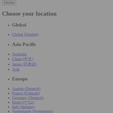
Fechar
Choose your location
Global
Global (English)
Asia Pacific
Australia
China (中文)
Japan (日本語)
Asia
Europe
Austria (Deutsch)
France (Français)
Germany (Deutsch)
Israel (עִברִית)
Italy (Italiano)
Netherlands (Nederlands)