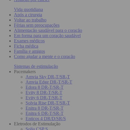
Vida quotidiana
Após a cirurgia
Voltar ao trabalho
Férias sem preocupações
Alimentação saudável para o coração
Em forma para um coração saudável
Exames médicos
Ficha médica
Família e amigos
Como ajudar a mente e o coração
Sistemas de estimulação
Pacemakers
Amvia Sky DR-T/SR-T
Amvia Edge DR-T/SR-T
Edora 8 DR-T/SR-T
Evity 8 DR-T/SR-T
Evity 6 DR-T/SR-T
Solvia Rise DR-T/SR-T
Enitra 8 DR-T/SR-T
Enitra 6 DR-T/SR-T
Enticos 4 DR/D/SR/S
Eletrodos de Estimulação
Solia CSP S