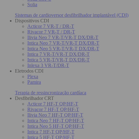
Solia
Sistemas de cardioversor desfibrilhador implantável (CDI)
Dispositivos CDI
Acticor 7 VR-T / DR-T
Rivacor 7 VR-T / DR-T
Ilivia Neo 7 VR-T/VR-T DX/DR-T
Intica Neo 7 VR-T/VR-T DX/DR-T
Intica Neo 5 VR-T/VR-T DX/DR-T
Intica 7 VR-T/VR-T DX/DR-T
Intica 5 VR-T/VR-T DX/DR-T
Inlexa 3 VR-T/DR-T
Eletrodos CDI
Plexa
Pamira
Terapia de ressincronização cardíaca
Desfibrilhador CRT
Acticor 7 HF-T QP/HF-T
Rivacor 7 HF-T QP/HF-T
Ilivia Neo 7 HF-T QP/HF-T
Intica Neo 7 HF-T QP/HF-T
Intica Neo 5 HF-T QP/HF-T
Intica 7 HF-T QP/HF-T
Intica 5 HF-T QP/HF-T