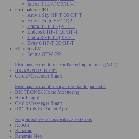
Inlexa 3 HF-T QP/HF-T
Pacemakers CRT
Amvia Sky HF-T QP/HF-T
Amvia Edge HF-T QP
Edora 8 HF-T QP/HF-T
Enticos 8 HF-T QP/HF-T
Enitra 8 HF-T QP/HF-T
Evity 8 HF-T QP/HF-T
Eletrodos LV
Sentus OTW QP
Sistemas de monitores cardíacos implantáveis (MCI)
BIOMONITOR IIIm
CardioMessenger Smart
Sistemas de monitorização remota de pacientes
BIOTRONIK Home Monitoring
HeartInsight
CardioMessenger Smart
BIOTRONIK Patient App
Programadores e Dispositivos Externos
Reocor
Renamic
Renamic Neo