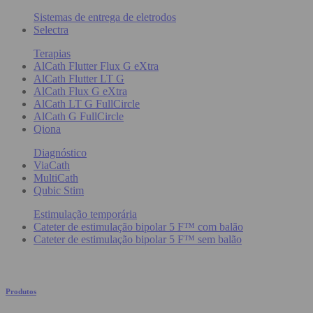
Sistemas de entrega de eletrodos
Selectra
Terapias
AlCath Flutter Flux G eXtra
AlCath Flutter LT G
AlCath Flux G eXtra
AlCath LT G FullCircle
AlCath G FullCircle
Qiona
Diagnóstico
ViaCath
MultiCath
Qubic Stim
Estimulação temporária
Cateter de estimulação bipolar 5 F™ com balão
Cateter de estimulação bipolar 5 F™ sem balão
Produtos