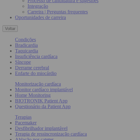
Processo de candidatura e sugestões
Integração
Carreira | Perguntas frequentes
Oportunidades de carreira
Voltar
Condições
Bradicardia
Taquicardia
Insuficiência cardíaca
Síncope
Derrame cerebral
Enfarte do miocárdio
Monitorização cardíaca
Monitor cardíaco implantável
Home Monitoring
BIOTRONIK Patient App
Questionário da Patient App
Terapias
Pacemaker
Desfibrilhador implantável
Terapia de ressincronização cardíaca
Ablação por cateter