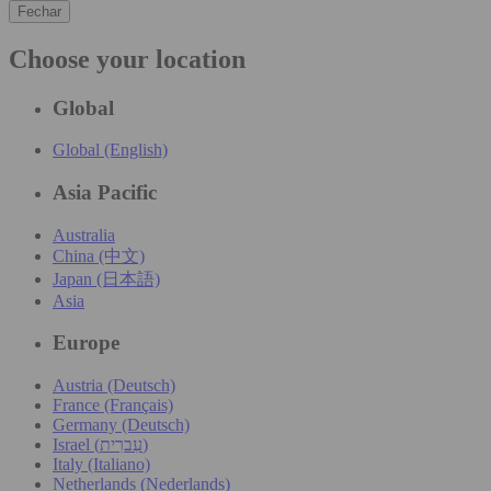
Fechar
Choose your location
Global
Global (English)
Asia Pacific
Australia
China (中文)
Japan (日本語)
Asia
Europe
Austria (Deutsch)
France (Français)
Germany (Deutsch)
Israel (עִברִית)
Italy (Italiano)
Netherlands (Nederlands)