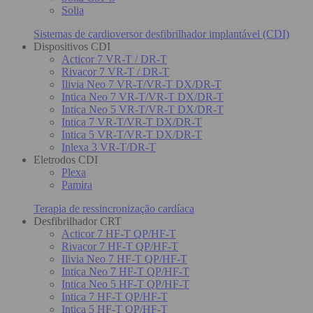
Solia
Sistemas de cardioversor desfibrilhador implantável (CDI)
Dispositivos CDI
Acticor 7 VR-T / DR-T
Rivacor 7 VR-T / DR-T
Ilivia Neo 7 VR-T/VR-T DX/DR-T
Intica Neo 7 VR-T/VR-T DX/DR-T
Intica Neo 5 VR-T/VR-T DX/DR-T
Intica 7 VR-T/VR-T DX/DR-T
Intica 5 VR-T/VR-T DX/DR-T
Inlexa 3 VR-T/DR-T
Eletrodos CDI
Plexa
Pamira
Terapia de ressincronização cardíaca
Desfibrilhador CRT
Acticor 7 HF-T QP/HF-T
Rivacor 7 HF-T QP/HF-T
Ilivia Neo 7 HF-T QP/HF-T
Intica Neo 7 HF-T QP/HF-T
Intica Neo 5 HF-T QP/HF-T
Intica 7 HF-T QP/HF-T
Intica 5 HF-T QP/HF-T