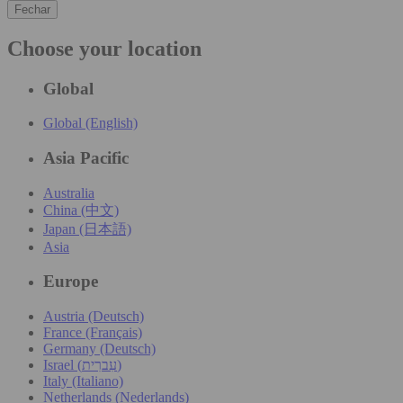
Fechar
Choose your location
Global
Global (English)
Asia Pacific
Australia
China (中文)
Japan (日本語)
Asia
Europe
Austria (Deutsch)
France (Français)
Germany (Deutsch)
Israel (עִברִית)
Italy (Italiano)
Netherlands (Nederlands)