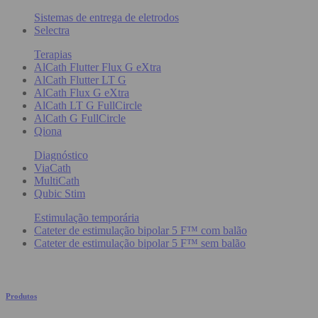
Sistemas de entrega de eletrodos
Selectra
Terapias
AlCath Flutter Flux G eXtra
AlCath Flutter LT G
AlCath Flux G eXtra
AlCath LT G FullCircle
AlCath G FullCircle
Qiona
Diagnóstico
ViaCath
MultiCath
Qubic Stim
Estimulação temporária
Cateter de estimulação bipolar 5 F™ com balão
Cateter de estimulação bipolar 5 F™ sem balão
Produtos