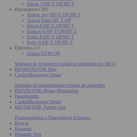
Inlexa 3 HF-T QP/HF-T
Pacemakers CRT
Amvia Sky HF-T QP/HF-T
Amvia Edge HF-T QP
Edora 8 HF-T QP/HF-T
Enticos 8 HF-T QP/HF-T
Enitra 8 HF-T QP/HF-T
Evity 8 HF-T QP/HF-T
Eletrodos LV
Sentus OTW QP
Sistemas de monitores cardíacos implantáveis (MCI)
BIOMONITOR IIIm
CardioMessenger Smart
Sistemas de monitorização remota de pacientes
BIOTRONIK Home Monitoring
HeartInsight
CardioMessenger Smart
BIOTRONIK Patient App
Programadores e Dispositivos Externos
Reocor
Renamic
Renamic Neo