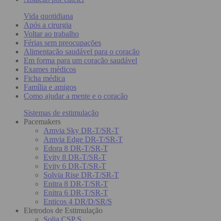
Vida quotidiana
Após a cirurgia
Voltar ao trabalho
Férias sem preocupações
Alimentação saudável para o coração
Em forma para um coração saudável
Exames médicos
Ficha médica
Família e amigos
Como ajudar a mente e o coração
Sistemas de estimulação
Pacemakers
Amvia Sky DR-T/SR-T
Amvia Edge DR-T/SR-T
Edora 8 DR-T/SR-T
Evity 8 DR-T/SR-T
Evity 6 DR-T/SR-T
Solvia Rise DR-T/SR-T
Enitra 8 DR-T/SR-T
Enitra 6 DR-T/SR-T
Enticos 4 DR/D/SR/S
Eletrodos de Estimulação
Solia CSP S