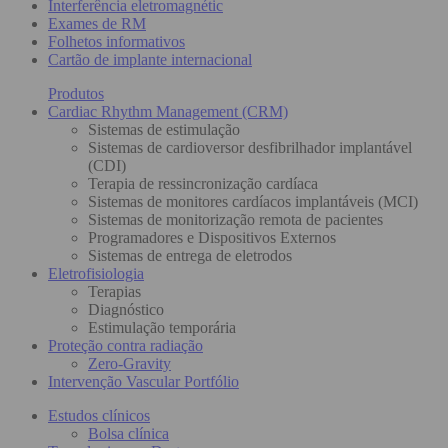
Interferência eletromagnétic
Exames de RM
Folhetos informativos
Cartão de implante internacional
Produtos
Cardiac Rhythm Management (CRM)
Sistemas de estimulação
Sistemas de cardioversor desfibrilhador implantável
(CDI)
Terapia de ressincronização cardíaca
Sistemas de monitores cardíacos implantáveis (MCI)
Sistemas de monitorização remota de pacientes
Programadores e Dispositivos Externos
Sistemas de entrega de eletrodos
Eletrofisiologia
Terapias
Diagnóstico
Estimulação temporária
Proteção contra radiação
Zero-Gravity
Intervenção Vascular Portfólio
Estudos clínicos
Bolsa clínica