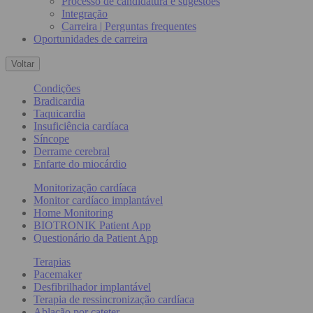
Processo de candidatura e sugestões
Integração
Carreira | Perguntas frequentes
Oportunidades de carreira
Voltar
Condições
Bradicardia
Taquicardia
Insuficiência cardíaca
Síncope
Derrame cerebral
Enfarte do miocárdio
Monitorização cardíaca
Monitor cardíaco implantável
Home Monitoring
BIOTRONIK Patient App
Questionário da Patient App
Terapias
Pacemaker
Desfibrilhador implantável
Terapia de ressincronização cardíaca
Ablação por cateter