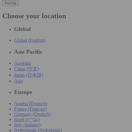
Fechar
Choose your location
Global
Global (English)
Asia Pacific
Australia
China (中文)
Japan (日本語)
Asia
Europe
Austria (Deutsch)
France (Français)
Germany (Deutsch)
Israel (עִברִית)
Italy (Italiano)
Netherlands (Nederlands)