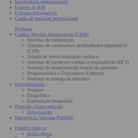
Interferência eletromagnétic
Exames de RM
Folhetos informativos
Cartão de implante internacional
Produtos
Cardiac Rhythm Management (CRM)
Sistemas de estimulação
Sistemas de cardioversor desfibrilhador implantável
(CDI)
Terapia de ressincronização cardíaca
Sistemas de monitores cardíacos implantáveis (MCI)
Sistemas de monitorização remota de pacientes
Programadores e Dispositivos Externos
Sistemas de entrega de eletrodos
Eletrofisiologia
Terapias
Diagnóstico
Estimulação temporária
Proteção contra radiação
Zero-Gravity
Intervenção Vascular Portfólio
Estudos clínicos
Bolsa clínica