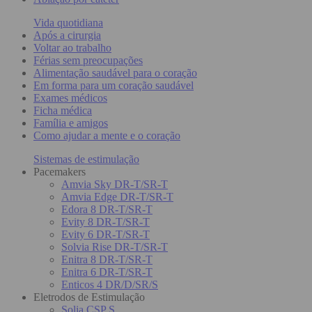
Vida quotidiana
Após a cirurgia
Voltar ao trabalho
Férias sem preocupações
Alimentação saudável para o coração
Em forma para um coração saudável
Exames médicos
Ficha médica
Família e amigos
Como ajudar a mente e o coração
Sistemas de estimulação
Pacemakers
Amvia Sky DR-T/SR-T
Amvia Edge DR-T/SR-T
Edora 8 DR-T/SR-T
Evity 8 DR-T/SR-T
Evity 6 DR-T/SR-T
Solvia Rise DR-T/SR-T
Enitra 8 DR-T/SR-T
Enitra 6 DR-T/SR-T
Enticos 4 DR/D/SR/S
Eletrodos de Estimulação
Solia CSP S