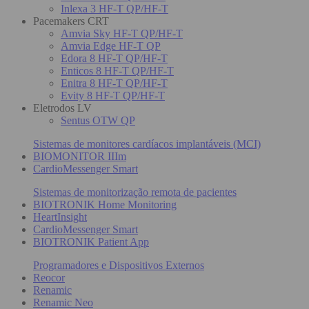
Inlexa 3 HF-T QP/HF-T
Pacemakers CRT
Amvia Sky HF-T QP/HF-T
Amvia Edge HF-T QP
Edora 8 HF-T QP/HF-T
Enticos 8 HF-T QP/HF-T
Enitra 8 HF-T QP/HF-T
Evity 8 HF-T QP/HF-T
Eletrodos LV
Sentus OTW QP
Sistemas de monitores cardíacos implantáveis (MCI)
BIOMONITOR IIIm
CardioMessenger Smart
Sistemas de monitorização remota de pacientes
BIOTRONIK Home Monitoring
HeartInsight
CardioMessenger Smart
BIOTRONIK Patient App
Programadores e Dispositivos Externos
Reocor
Renamic
Renamic Neo