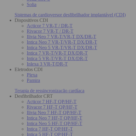
Solia
Sistemas de cardioversor desfibrilhador implantável (CDI)
Dispositivos CDI
Acticor 7 VR-T / DR-T
Rivacor 7 VR-T / DR-T
Ilivia Neo 7 VR-T/VR-T DX/DR-T
Intica Neo 7 VR-T/VR-T DX/DR-T
Intica Neo 5 VR-T/VR-T DX/DR-T
Intica 7 VR-T/VR-T DX/DR-T
Intica 5 VR-T/VR-T DX/DR-T
Inlexa 3 VR-T/DR-T
Eletrodos CDI
Plexa
Pamira
Terapia de ressincronização cardíaca
Desfibrilhador CRT
Acticor 7 HF-T QP/HF-T
Rivacor 7 HF-T QP/HF-T
Ilivia Neo 7 HF-T QP/HF-T
Intica Neo 7 HF-T QP/HF-T
Intica Neo 5 HF-T QP/HF-T
Intica 7 HF-T QP/HF-T
Intica 5 HF-T QP/HF-T