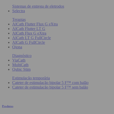
Sistemas de entrega de eletrodos
Selectra
Terapias
AlCath Flutter Flux G eXtra
AlCath Flutter LT G
AlCath Flux G eXtra
AlCath LT G FullCircle
AlCath G FullCircle
Qiona
Diagnóstico
ViaCath
MultiCath
Qubic Stim
Estimulação temporária
Cateter de estimulação bipolar 5 F™ com balão
Cateter de estimulação bipolar 5 F™ sem balão
Produtos