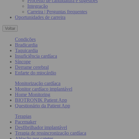
Processo de candidatura e sugestões
Integração
Carreira | Perguntas frequentes
Oportunidades de carreira
Voltar
Condições
Bradicardia
Taquicardia
Insuficiência cardíaca
Síncope
Derrame cerebral
Enfarte do miocárdio
Monitorização cardíaca
Monitor cardíaco implantável
Home Monitoring
BIOTRONIK Patient App
Questionário da Patient App
Terapias
Pacemaker
Desfibrilhador implantável
Terapia de ressincronização cardíaca
Ablação por cateter