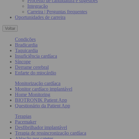
Processo de candidatura e sugestões
Integração
Carreira | Perguntas frequentes
Oportunidades de carreira
Voltar
Condições
Bradicardia
Taquicardia
Insuficiência cardíaca
Síncope
Derrame cerebral
Enfarte do miocárdio
Monitorização cardíaca
Monitor cardíaco implantável
Home Monitoring
BIOTRONIK Patient App
Questionário da Patient App
Terapias
Pacemaker
Desfibrilhador implantável
Terapia de ressincronização cardíaca
Ablação por cateter