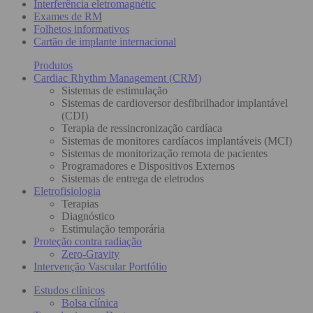
Interferência eletromagnétic
Exames de RM
Folhetos informativos
Cartão de implante internacional
Produtos
Cardiac Rhythm Management (CRM)
Sistemas de estimulação
Sistemas de cardioversor desfibrilhador implantável
(CDI)
Terapia de ressincronização cardíaca
Sistemas de monitores cardíacos implantáveis (MCI)
Sistemas de monitorização remota de pacientes
Programadores e Dispositivos Externos
Sistemas de entrega de eletrodos
Eletrofisiologia
Terapias
Diagnóstico
Estimulação temporária
Proteção contra radiação
Zero-Gravity
Intervenção Vascular Portfólio
Estudos clínicos
Bolsa clínica