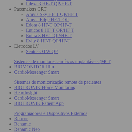
Inlexa 3 HF-T QP/HF-T
Pacemakers CRT
Amvia Sky HF-T QP/HF-T
Amvia Edge HF-T QP
Edora 8 HF-T QP/HF-T
Enticos 8 HF-T QP/HF-T
Enitra 8 HF-T QP/HF-T
Evity 8 HF-T QP/HF-T
Eletrodos LV
Sentus OTW QP
Sistemas de monitores cardíacos implantáveis (MCI)
BIOMONITOR IIIm
CardioMessenger Smart
Sistemas de monitorização remota de pacientes
BIOTRONIK Home Monitoring
HeartInsight
CardioMessenger Smart
BIOTRONIK Patient App
Programadores e Dispositivos Externos
Reocor
Renamic
Renamic Neo