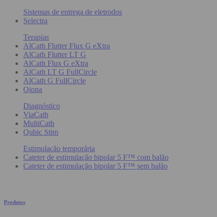
Sistemas de entrega de eletrodos
Selectra
Terapias
AlCath Flutter Flux G eXtra
AlCath Flutter LT G
AlCath Flux G eXtra
AlCath LT G FullCircle
AlCath G FullCircle
Qiona
Diagnóstico
ViaCath
MultiCath
Qubic Stim
Estimulação temporária
Cateter de estimulação bipolar 5 F™ com balão
Cateter de estimulação bipolar 5 F™ sem balão
Produtos