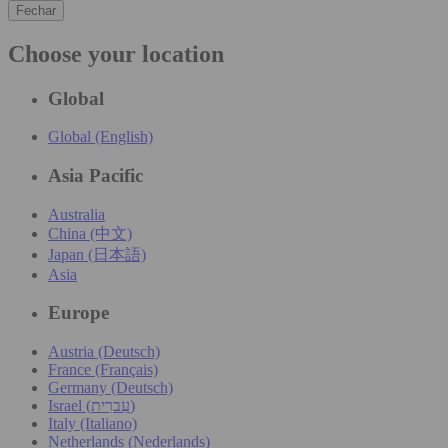
Fechar
Choose your location
Global
Global (English)
Asia Pacific
Australia
China (中文)
Japan (日本語)
Asia
Europe
Austria (Deutsch)
France (Français)
Germany (Deutsch)
Israel (עִברִית)
Italy (Italiano)
Netherlands (Nederlands)