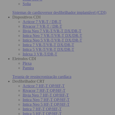
Solia
Sistemas de cardioversor desfibrilhador implantável (CDI)
Dispositivos CDI
Acticor 7 VR-T / DR-T
Rivacor 7 VR-T / DR-T
Ilivia Neo 7 VR-T/VR-T DX/DR-T
Intica Neo 7 VR-T/VR-T DX/DR-T
Intica Neo 5 VR-T/VR-T DX/DR-T
Intica 7 VR-T/VR-T DX/DR-T
Intica 5 VR-T/VR-T DX/DR-T
Inlexa 3 VR-T/DR-T
Eletrodos CDI
Plexa
Pamira
Terapia de ressincronização cardíaca
Desfibrilhador CRT
Acticor 7 HF-T QP/HF-T
Rivacor 7 HF-T QP/HF-T
Ilivia Neo 7 HF-T QP/HF-T
Intica Neo 7 HF-T QP/HF-T
Intica Neo 5 HF-T QP/HF-T
Intica 7 HF-T QP/HF-T
Intica 5 HF-T QP/HF-T