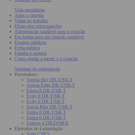
Vida quotidiana
Após a cirurgia
Voltar ao trabalho
Férias sem preocupações
Alimentação saudável para o coração
Em forma para um coração saudável
Exames médicos
Ficha médica
Família e amigos
Como ajudar a mente e o coração
Sistemas de estimulação
Pacemakers
Amvia Sky DR-T/SR-T
Amvia Edge DR-T/SR-T
Edora 8 DR-T/SR-T
Evity 8 DR-T/SR-T
Evity 6 DR-T/SR-T
Solvia Rise DR-T/SR-T
Enitra 8 DR-T/SR-T
Enitra 6 DR-T/SR-T
Enticos 4 DR/D/SR/S
Eletrodos de Estimulação
Solia CSP S