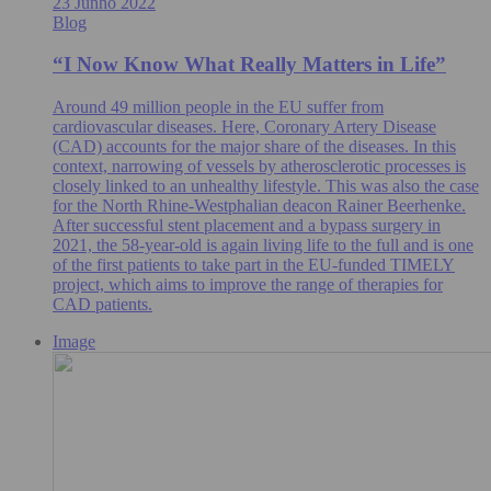
23 Junho 2022
Blog
“I Now Know What Really Matters in Life”
Around 49 million people in the EU suffer from
cardiovascular diseases. Here, Coronary Artery Disease
(CAD) accounts for the major share of the diseases. In this
context, narrowing of vessels by atherosclerotic processes is
closely linked to an unhealthy lifestyle. This was also the case
for the North Rhine-Westphalian deacon Rainer Beerhenke.
After successful stent placement and a bypass surgery in
2021, the 58-year-old is again living life to the full and is one
of the first patients to take part in the EU-funded TIMELY
project, which aims to improve the range of therapies for
CAD patients.
Image