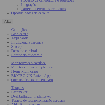
Processo de candidatura e sugestões
Integração
Carreira | Perguntas frequentes
Oportunidades de carreira
Voltar
Condições
Bradicardia
Taquicardia
Insuficiência cardíaca
Síncope
Derrame cerebral
Enfarte do miocárdio
Monitorização cardíaca
Monitor cardíaco implantável
Home Monitoring
BIOTRONIK Patient App
Questionário da Patient App
Terapias
Pacemaker
Desfibrilhador implantável
Terapia de ressincronização cardíaca
Ablação por cateter