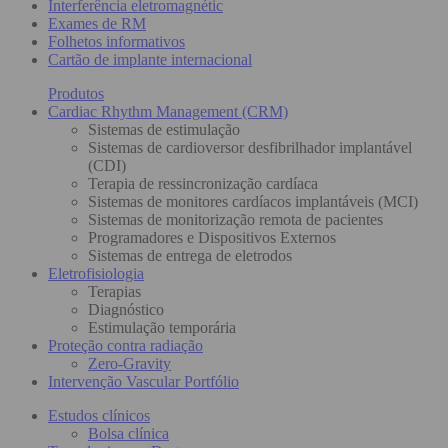
Interferência eletromagnétic
Exames de RM
Folhetos informativos
Cartão de implante internacional
Produtos
Cardiac Rhythm Management (CRM)
Sistemas de estimulação
Sistemas de cardioversor desfibrilhador implantável
(CDI)
Terapia de ressincronização cardíaca
Sistemas de monitores cardíacos implantáveis (MCI)
Sistemas de monitorização remota de pacientes
Programadores e Dispositivos Externos
Sistemas de entrega de eletrodos
Eletrofisiologia
Terapias
Diagnóstico
Estimulação temporária
Proteção contra radiação
Zero-Gravity
Intervenção Vascular Portfólio
Estudos clínicos
Bolsa clínica