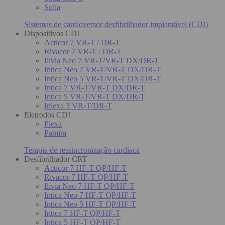
Solia
Sistemas de cardioversor desfibrilhador implantável (CDI)
Dispositivos CDI
Acticor 7 VR-T / DR-T
Rivacor 7 VR-T / DR-T
Ilivia Neo 7 VR-T/VR-T DX/DR-T
Intica Neo 7 VR-T/VR-T DX/DR-T
Intica Neo 5 VR-T/VR-T DX/DR-T
Intica 7 VR-T/VR-T DX/DR-T
Intica 5 VR-T/VR-T DX/DR-T
Inlexa 3 VR-T/DR-T
Eletrodos CDI
Plexa
Pamira
Terapia de ressincronização cardíaca
Desfibrilhador CRT
Acticor 7 HF-T QP/HF-T
Rivacor 7 HF-T QP/HF-T
Ilivia Neo 7 HF-T QP/HF-T
Intica Neo 7 HF-T QP/HF-T
Intica Neo 5 HF-T QP/HF-T
Intica 7 HF-T QP/HF-T
Intica 5 HF-T QP/HF-T