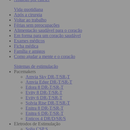
Vida quotidiana
Após a cirurgia
Voltar ao trabalho
Férias sem preocupações
Alimentação saudável para o coração
Em forma para um coração saudável
Exames médicos
Ficha médica
Família e amigos
Como ajudar a mente e o coração
Sistemas de estimulação
Pacemakers
Amvia Sky DR-T/SR-T
Amvia Edge DR-T/SR-T
Edora 8 DR-T/SR-T
Evity 8 DR-T/SR-T
Evity 6 DR-T/SR-T
Solvia Rise DR-T/SR-T
Enitra 8 DR-T/SR-T
Enitra 6 DR-T/SR-T
Enticos 4 DR/D/SR/S
Eletrodos de Estimulação
Solia CSP S