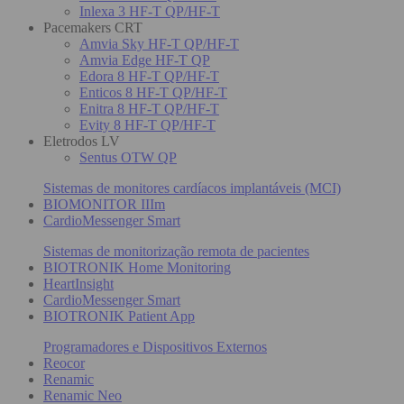
Inlexa 3 HF-T QP/HF-T
Pacemakers CRT
Amvia Sky HF-T QP/HF-T
Amvia Edge HF-T QP
Edora 8 HF-T QP/HF-T
Enticos 8 HF-T QP/HF-T
Enitra 8 HF-T QP/HF-T
Evity 8 HF-T QP/HF-T
Eletrodos LV
Sentus OTW QP
Sistemas de monitores cardíacos implantáveis (MCI)
BIOMONITOR IIIm
CardioMessenger Smart
Sistemas de monitorização remota de pacientes
BIOTRONIK Home Monitoring
HeartInsight
CardioMessenger Smart
BIOTRONIK Patient App
Programadores e Dispositivos Externos
Reocor
Renamic
Renamic Neo