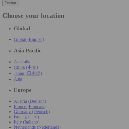
Fechar
Choose your location
Global
Global (English)
Asia Pacific
Australia
China (中文)
Japan (日本語)
Asia
Europe
Austria (Deutsch)
France (Français)
Germany (Deutsch)
Israel (עִברִית)
Italy (Italiano)
Netherlands (Nederlands)