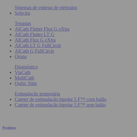
Sistemas de entrega de eletrodos
Selectra
Terapias
AlCath Flutter Flux G eXtra
AlCath Flutter LT G
AlCath Flux G eXtra
AlCath LT G FullCircle
AlCath G FullCircle
Qiona
Diagnóstico
ViaCath
MultiCath
Qubic Stim
Estimulação temporária
Cateter de estimulação bipolar 5 F™ com balão
Cateter de estimulação bipolar 5 F™ sem balão
Produtos