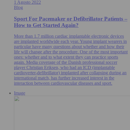
1 Agosto 2022
Blog
Sport For Pacemaker or Defibrillator Patients –
How to Get Started Again?
More than 1.7 million cardiac implantable electronic devices
are implanted worldwide each year. Young implant wearers in
particular have many questions about whether and how their
life will change after the procedure. One of the most important
ones: whether and to what extent they can practice sports
again. Media coverage of the Danish professional soccer
player Christian Eriksen, who had an ICD (implantable
cardioverter-defibrillator) implanted after collapsing during an
international match, has further increased interest in the
interaction between cardiovascular diseases and sport.
Image