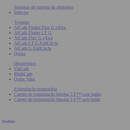
Sistemas de entrega de eletrodos
Selectra
Terapias
AlCath Flutter Flux G eXtra
AlCath Flutter LT G
AlCath Flux G eXtra
AlCath LT G FullCircle
AlCath G FullCircle
Qiona
Diagnóstico
ViaCath
MultiCath
Qubic Stim
Estimulação temporária
Cateter de estimulação bipolar 5 F™ com balão
Cateter de estimulação bipolar 5 F™ sem balão
Produtos