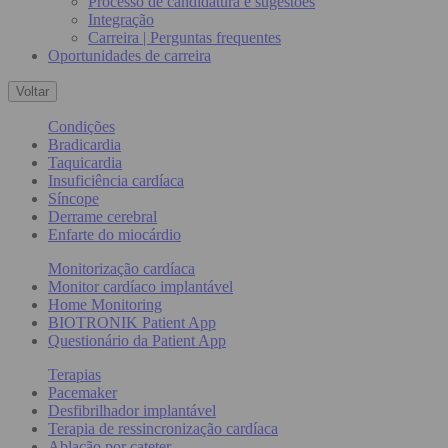
Processo de candidatura e sugestões
Integração
Carreira | Perguntas frequentes
Oportunidades de carreira
Voltar
Condições
Bradicardia
Taquicardia
Insuficiência cardíaca
Síncope
Derrame cerebral
Enfarte do miocárdio
Monitorização cardíaca
Monitor cardíaco implantável
Home Monitoring
BIOTRONIK Patient App
Questionário da Patient App
Terapias
Pacemaker
Desfibrilhador implantável
Terapia de ressincronização cardíaca
Ablação por cateter