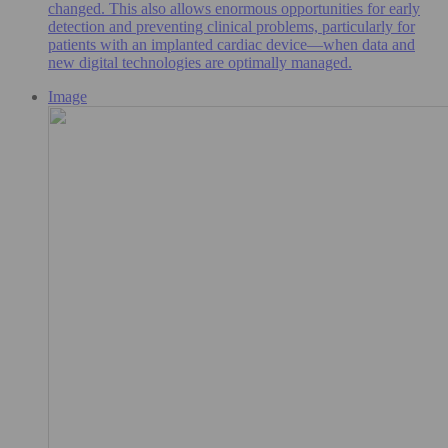
changed. This also allows enormous opportunities for early
detection and preventing clinical problems, particularly for
patients with an implanted cardiac device—when data and
new digital technologies are optimally managed.
Image