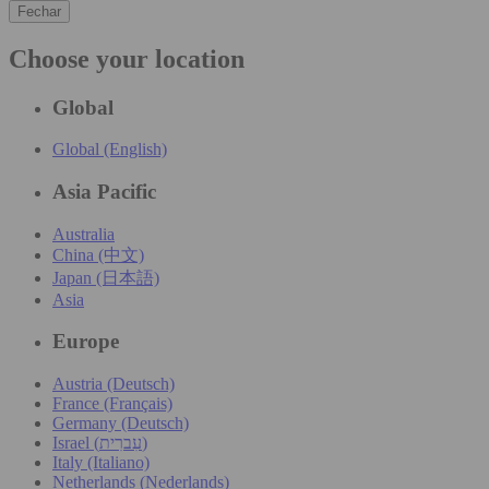
Fechar
Choose your location
Global
Global (English)
Asia Pacific
Australia
China (中文)
Japan (日本語)
Asia
Europe
Austria (Deutsch)
France (Français)
Germany (Deutsch)
Israel (עִברִית)
Italy (Italiano)
Netherlands (Nederlands)