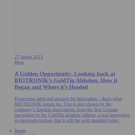
27 Junho 2023
Blog
A Golden Opportunity: Looking back at
BIOTRONIK’s GoldTip Ablation. How it
Began and Where it’s Headed
Pioneering spirit and passion for innovation – that's what
BIOTRONIK stands for. This is also shown by the
company’s flagship innovations: from the first German
pacemaker to the GoldTip ablation catheter, a real innovation
in electrophysiology that is still the gold standard today.
Image