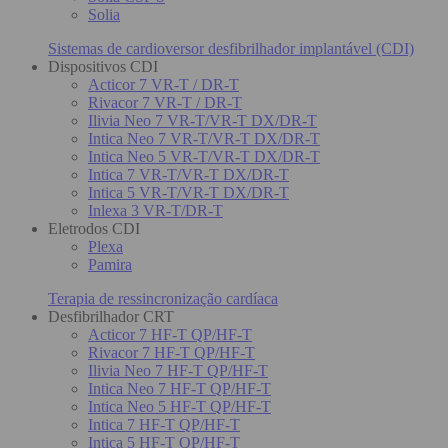
Solia
Sistemas de cardioversor desfibrilhador implantável (CDI)
Dispositivos CDI
Acticor 7 VR-T / DR-T
Rivacor 7 VR-T / DR-T
Ilivia Neo 7 VR-T/VR-T DX/DR-T
Intica Neo 7 VR-T/VR-T DX/DR-T
Intica Neo 5 VR-T/VR-T DX/DR-T
Intica 7 VR-T/VR-T DX/DR-T
Intica 5 VR-T/VR-T DX/DR-T
Inlexa 3 VR-T/DR-T
Eletrodos CDI
Plexa
Pamira
Terapia de ressincronização cardíaca
Desfibrilhador CRT
Acticor 7 HF-T QP/HF-T
Rivacor 7 HF-T QP/HF-T
Ilivia Neo 7 HF-T QP/HF-T
Intica Neo 7 HF-T QP/HF-T
Intica Neo 5 HF-T QP/HF-T
Intica 7 HF-T QP/HF-T
Intica 5 HF-T QP/HF-T