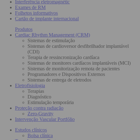
Interferência eletromagnétic
Exames de RM
Folhetos informativos
Cartão de implante internacional
Produtos
Cardiac Rhythm Management (CRM)
Sistemas de estimulação
Sistemas de cardioversor desfibrilhador implantável
(CDI)
Terapia de ressincronização cardíaca
Sistemas de monitores cardíacos implantáveis (MCI)
Sistemas de monitorização remota de pacientes
Programadores e Dispositivos Externos
Sistemas de entrega de eletrodos
Eletrofisiologia
Terapias
Diagnóstico
Estimulação temporária
Proteção contra radiação
Zero-Gravity
Intervenção Vascular Portfólio
Estudos clínicos
Bolsa clínica