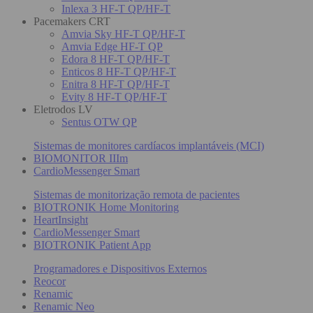
Inlexa 3 HF-T QP/HF-T
Pacemakers CRT
Amvia Sky HF-T QP/HF-T
Amvia Edge HF-T QP
Edora 8 HF-T QP/HF-T
Enticos 8 HF-T QP/HF-T
Enitra 8 HF-T QP/HF-T
Evity 8 HF-T QP/HF-T
Eletrodos LV
Sentus OTW QP
Sistemas de monitores cardíacos implantáveis (MCI)
BIOMONITOR IIIm
CardioMessenger Smart
Sistemas de monitorização remota de pacientes
BIOTRONIK Home Monitoring
HeartInsight
CardioMessenger Smart
BIOTRONIK Patient App
Programadores e Dispositivos Externos
Reocor
Renamic
Renamic Neo