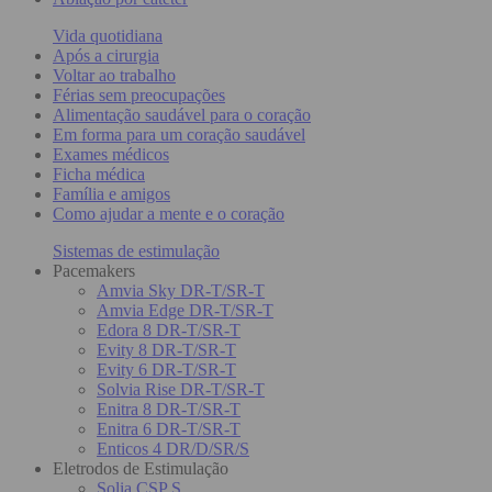
Vida quotidiana
Após a cirurgia
Voltar ao trabalho
Férias sem preocupações
Alimentação saudável para o coração
Em forma para um coração saudável
Exames médicos
Ficha médica
Família e amigos
Como ajudar a mente e o coração
Sistemas de estimulação
Pacemakers
Amvia Sky DR-T/SR-T
Amvia Edge DR-T/SR-T
Edora 8 DR-T/SR-T
Evity 8 DR-T/SR-T
Evity 6 DR-T/SR-T
Solvia Rise DR-T/SR-T
Enitra 8 DR-T/SR-T
Enitra 6 DR-T/SR-T
Enticos 4 DR/D/SR/S
Eletrodos de Estimulação
Solia CSP S