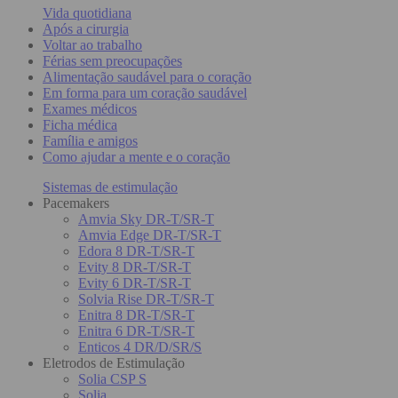
Vida quotidiana
Após a cirurgia
Voltar ao trabalho
Férias sem preocupações
Alimentação saudável para o coração
Em forma para um coração saudável
Exames médicos
Ficha médica
Família e amigos
Como ajudar a mente e o coração
Sistemas de estimulação
Pacemakers
Amvia Sky DR-T/SR-T
Amvia Edge DR-T/SR-T
Edora 8 DR-T/SR-T
Evity 8 DR-T/SR-T
Evity 6 DR-T/SR-T
Solvia Rise DR-T/SR-T
Enitra 8 DR-T/SR-T
Enitra 6 DR-T/SR-T
Enticos 4 DR/D/SR/S
Eletrodos de Estimulação
Solia CSP S
Solia