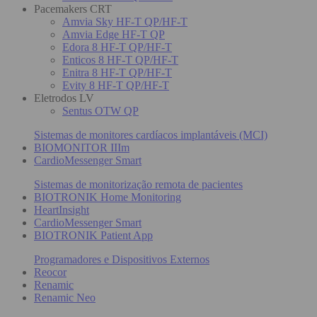
Pacemakers CRT
Amvia Sky HF-T QP/HF-T
Amvia Edge HF-T QP
Edora 8 HF-T QP/HF-T
Enticos 8 HF-T QP/HF-T
Enitra 8 HF-T QP/HF-T
Evity 8 HF-T QP/HF-T
Eletrodos LV
Sentus OTW QP
Sistemas de monitores cardíacos implantáveis (MCI)
BIOMONITOR IIIm
CardioMessenger Smart
Sistemas de monitorização remota de pacientes
BIOTRONIK Home Monitoring
HeartInsight
CardioMessenger Smart
BIOTRONIK Patient App
Programadores e Dispositivos Externos
Reocor
Renamic
Renamic Neo