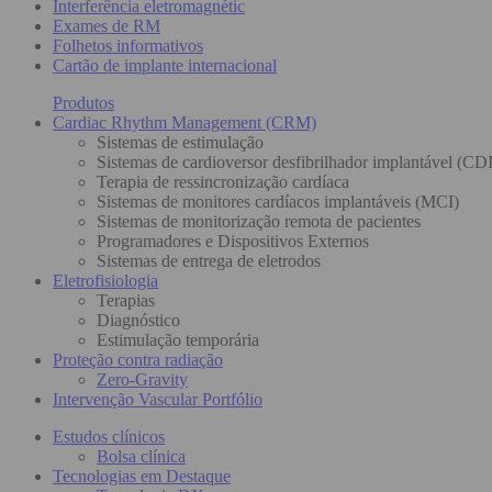
Interferência eletromagnétic
Exames de RM
Folhetos informativos
Cartão de implante internacional
Produtos
Cardiac Rhythm Management (CRM)
Sistemas de estimulação
Sistemas de cardioversor desfibrilhador implantável (CDI
Terapia de ressincronização cardíaca
Sistemas de monitores cardíacos implantáveis (MCI)
Sistemas de monitorização remota de pacientes
Programadores e Dispositivos Externos
Sistemas de entrega de eletrodos
Eletrofisiologia
Terapias
Diagnóstico
Estimulação temporária
Proteção contra radiação
Zero-Gravity
Intervenção Vascular Portfólio
Estudos clínicos
Bolsa clínica
Tecnologias em Destaque