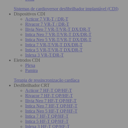
Sistemas de cardioversor desfibrilhador implantável (CDI)
Dispositivos CDI
Acticor 7 VR-T / DR-T
Rivacor 7 VR-T / DR-T
Ilivia Neo 7 VR-T/VR-T DX/DR-T
Intica Neo 7 VR-T/VR-T DX/DR-T
Intica Neo 5 VR-T/VR-T DX/DR-T
Intica 7 VR-T/VR-T DX/DR-T
Intica 5 VR-T/VR-T DX/DR-T
Inlexa 3 VR-T/DR-T
Eletrodos CDI
Plexa
Pamira
Terapia de ressincronização cardíaca
Desfibrilhador CRT
Acticor 7 HF-T QP/HF-T
Rivacor 7 HF-T QP/HF-T
Ilivia Neo 7 HF-T QP/HF-T
Intica Neo 7 HF-T QP/HF-T
Intica Neo 5 HF-T QP/HF-T
Intica 7 HF-T QP/HF-T
Intica 5 HF-T QP/HF-T
Inlexa 3 HF-T QP/HF-T