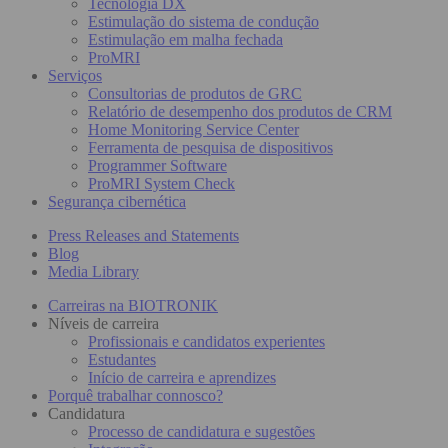
Tecnologia DX
Estimulação do sistema de condução
Estimulação em malha fechada
ProMRI
Serviços
Consultorias de produtos de GRC
Relatório de desempenho dos produtos de CRM
Home Monitoring Service Center
Ferramenta de pesquisa de dispositivos
Programmer Software
ProMRI System Check
Segurança cibernética
Press Releases and Statements
Blog
Media Library
Carreiras na BIOTRONIK
Níveis de carreira
Profissionais e candidatos experientes
Estudantes
Início de carreira e aprendizes
Porquê trabalhar connosco?
Candidatura
Processo de candidatura e sugestões