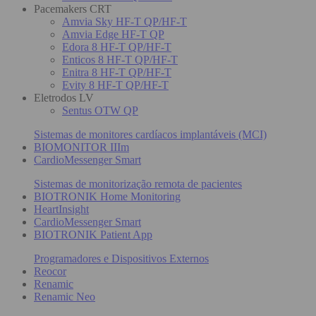
Pacemakers CRT
Amvia Sky HF-T QP/HF-T
Amvia Edge HF-T QP
Edora 8 HF-T QP/HF-T
Enticos 8 HF-T QP/HF-T
Enitra 8 HF-T QP/HF-T
Evity 8 HF-T QP/HF-T
Eletrodos LV
Sentus OTW QP
Sistemas de monitores cardíacos implantáveis (MCI)
BIOMONITOR IIIm
CardioMessenger Smart
Sistemas de monitorização remota de pacientes
BIOTRONIK Home Monitoring
HeartInsight
CardioMessenger Smart
BIOTRONIK Patient App
Programadores e Dispositivos Externos
Reocor
Renamic
Renamic Neo