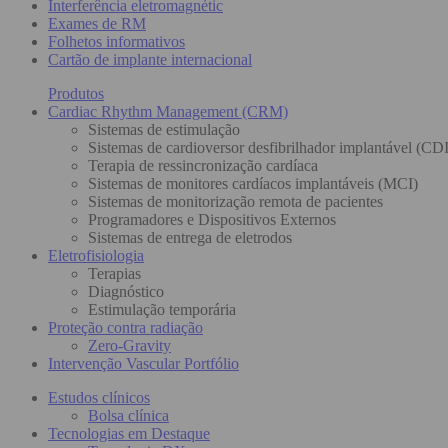
Interferência eletromagnétic
Exames de RM
Folhetos informativos
Cartão de implante internacional
Produtos
Cardiac Rhythm Management (CRM)
Sistemas de estimulação
Sistemas de cardioversor desfibrilhador implantável (CDI
Terapia de ressincronização cardíaca
Sistemas de monitores cardíacos implantáveis (MCI)
Sistemas de monitorização remota de pacientes
Programadores e Dispositivos Externos
Sistemas de entrega de eletrodos
Eletrofisiologia
Terapias
Diagnóstico
Estimulação temporária
Proteção contra radiação
Zero-Gravity
Intervenção Vascular Portfólio
Estudos clínicos
Bolsa clínica
Tecnologias em Destaque