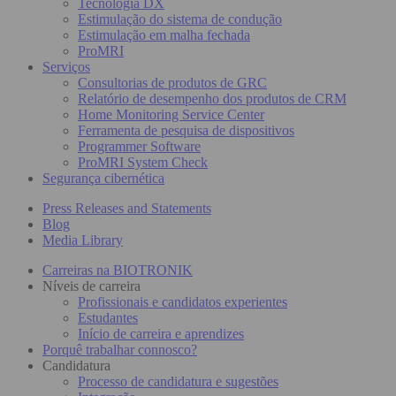
Tecnologia DX
Estimulação do sistema de condução
Estimulação em malha fechada
ProMRI
Serviços
Consultorias de produtos de GRC
Relatório de desempenho dos produtos de CRM
Home Monitoring Service Center
Ferramenta de pesquisa de dispositivos
Programmer Software
ProMRI System Check
Segurança cibernética
Press Releases and Statements
Blog
Media Library
Carreiras na BIOTRONIK
Níveis de carreira
Profissionais e candidatos experientes
Estudantes
Início de carreira e aprendizes
Porquê trabalhar connosco?
Candidatura
Processo de candidatura e sugestões