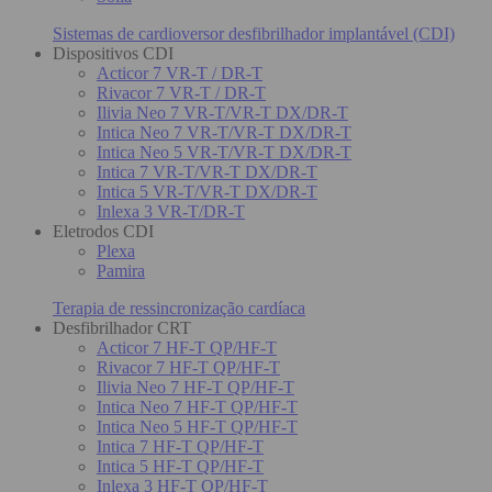
Sistemas de cardioversor desfibrilhador implantável (CDI)
Dispositivos CDI
Acticor 7 VR-T / DR-T
Rivacor 7 VR-T / DR-T
Ilivia Neo 7 VR-T/VR-T DX/DR-T
Intica Neo 7 VR-T/VR-T DX/DR-T
Intica Neo 5 VR-T/VR-T DX/DR-T
Intica 7 VR-T/VR-T DX/DR-T
Intica 5 VR-T/VR-T DX/DR-T
Inlexa 3 VR-T/DR-T
Eletrodos CDI
Plexa
Pamira
Terapia de ressincronização cardíaca
Desfibrilhador CRT
Acticor 7 HF-T QP/HF-T
Rivacor 7 HF-T QP/HF-T
Ilivia Neo 7 HF-T QP/HF-T
Intica Neo 7 HF-T QP/HF-T
Intica Neo 5 HF-T QP/HF-T
Intica 7 HF-T QP/HF-T
Intica 5 HF-T QP/HF-T
Inlexa 3 HF-T QP/HF-T