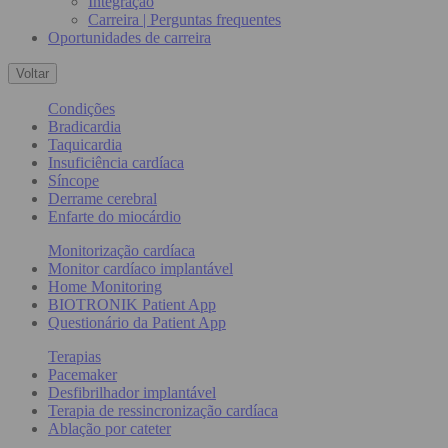
Integração
Carreira | Perguntas frequentes
Oportunidades de carreira
Voltar
Condições
Bradicardia
Taquicardia
Insuficiência cardíaca
Síncope
Derrame cerebral
Enfarte do miocárdio
Monitorização cardíaca
Monitor cardíaco implantável
Home Monitoring
BIOTRONIK Patient App
Questionário da Patient App
Terapias
Pacemaker
Desfibrilhador implantável
Terapia de ressincronização cardíaca
Ablação por cateter