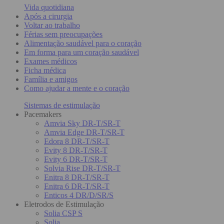
Vida quotidiana
Após a cirurgia
Voltar ao trabalho
Férias sem preocupações
Alimentação saudável para o coração
Em forma para um coração saudável
Exames médicos
Ficha médica
Família e amigos
Como ajudar a mente e o coração
Sistemas de estimulação
Pacemakers
Amvia Sky DR-T/SR-T
Amvia Edge DR-T/SR-T
Edora 8 DR-T/SR-T
Evity 8 DR-T/SR-T
Evity 6 DR-T/SR-T
Solvia Rise DR-T/SR-T
Enitra 8 DR-T/SR-T
Enitra 6 DR-T/SR-T
Enticos 4 DR/D/SR/S
Eletrodos de Estimulação
Solia CSP S
Solia