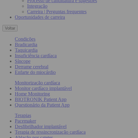
Processo de candidatura e sugestões
Integração
Carreira | Perguntas frequentes
Oportunidades de carreira
Voltar
Condições
Bradicardia
Taquicardia
Insuficiência cardíaca
Síncope
Derrame cerebral
Enfarte do miocárdio
Monitorização cardíaca
Monitor cardíaco implantável
Home Monitoring
BIOTRONIK Patient App
Questionário da Patient App
Terapias
Pacemaker
Desfibrilhador implantável
Terapia de ressincronização cardíaca
Ablação por cateter