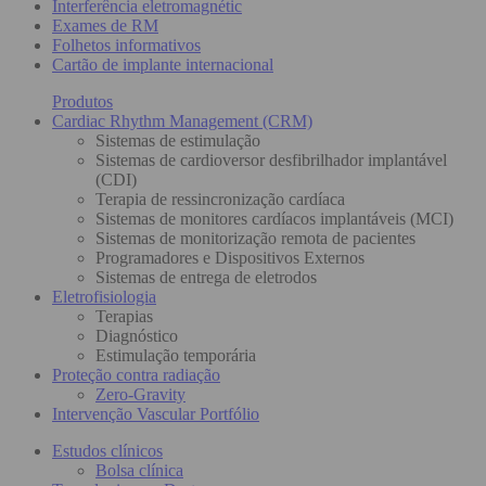
Interferência eletromagnétic
Exames de RM
Folhetos informativos
Cartão de implante internacional
Produtos
Cardiac Rhythm Management (CRM)
Sistemas de estimulação
Sistemas de cardioversor desfibrilhador implantável
(CDI)
Terapia de ressincronização cardíaca
Sistemas de monitores cardíacos implantáveis (MCI)
Sistemas de monitorização remota de pacientes
Programadores e Dispositivos Externos
Sistemas de entrega de eletrodos
Eletrofisiologia
Terapias
Diagnóstico
Estimulação temporária
Proteção contra radiação
Zero-Gravity
Intervenção Vascular Portfólio
Estudos clínicos
Bolsa clínica