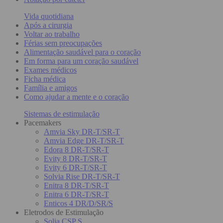
Vida quotidiana
Após a cirurgia
Voltar ao trabalho
Férias sem preocupações
Alimentação saudável para o coração
Em forma para um coração saudável
Exames médicos
Ficha médica
Família e amigos
Como ajudar a mente e o coração
Sistemas de estimulação
Pacemakers
Amvia Sky DR-T/SR-T
Amvia Edge DR-T/SR-T
Edora 8 DR-T/SR-T
Evity 8 DR-T/SR-T
Evity 6 DR-T/SR-T
Solvia Rise DR-T/SR-T
Enitra 8 DR-T/SR-T
Enitra 6 DR-T/SR-T
Enticos 4 DR/D/SR/S
Eletrodos de Estimulação
Solia CSP S