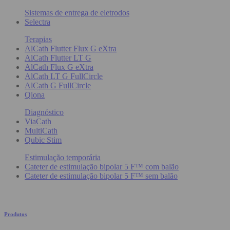
Sistemas de entrega de eletrodos
Selectra
Terapias
AlCath Flutter Flux G eXtra
AlCath Flutter LT G
AlCath Flux G eXtra
AlCath LT G FullCircle
AlCath G FullCircle
Qiona
Diagnóstico
ViaCath
MultiCath
Qubic Stim
Estimulação temporária
Cateter de estimulação bipolar 5 F™ com balão
Cateter de estimulação bipolar 5 F™ sem balão
Produtos