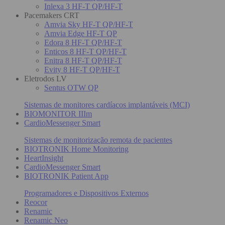
Inlexa 3 HF-T QP/HF-T
Pacemakers CRT
Amvia Sky HF-T QP/HF-T
Amvia Edge HF-T QP
Edora 8 HF-T QP/HF-T
Enticos 8 HF-T QP/HF-T
Enitra 8 HF-T QP/HF-T
Evity 8 HF-T QP/HF-T
Eletrodos LV
Sentus OTW QP
Sistemas de monitores cardíacos implantáveis (MCI)
BIOMONITOR IIIm
CardioMessenger Smart
Sistemas de monitorização remota de pacientes
BIOTRONIK Home Monitoring
HeartInsight
CardioMessenger Smart
BIOTRONIK Patient App
Programadores e Dispositivos Externos
Reocor
Renamic
Renamic Neo