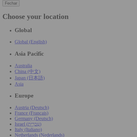
Fechar
Choose your location
Global
Global (English)
Asia Pacific
Australia
China (中文)
Japan (日本語)
Asia
Europe
Austria (Deutsch)
France (Français)
Germany (Deutsch)
Israel (עִברִית)
Italy (Italiano)
Netherlands (Nederlands)