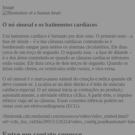
Image
O nó sinusal e os batimentos cardíacos
Um batimento cardíaco é formado por dois sons. O primeiro som – a
fase de sístole – é o das câmaras cardíacas contraindo-se e
bombeando sangue para ambos os sistemas circulatórios. Ele dura
cerca de um terço de segundo. O segundo som – a fase de diástole –
é o dos átrios contraindo-se quando as câmaras cardíacas inferiores
estão vazias. Ele dura cerca de dois terços de segundo. Quando os
átrios estão cheios, os ventrículos estão vazios, e vice-versa.
O nó sinusal é o marca-passo natural do coração e indica quando ele
deve contrair-se. Localiza-se no átrio direito e é feito de músculo
cardíaco especial. O nó sinusal inicia as contrações ao produzi,r
automaticamente, a atividade elétrica cíclica. A partir dele, o impulso
elétrico viaja até as câmaras. Essas correntes elétricas podem ser
vistas com um eletrocardiograma (ECG).
//biotronik.cdn.mediamid.com/resources/video/video_embed.html?
url=/cdn_bio_vid/bio20915/126324/video_config.json&autostart=fal
Entre em contato conosco