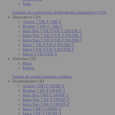
Solia
Sistemas de cardioversor desfibrilhador implantável (CDI)
Dispositivos CDI
Acticor 7 VR-T / DR-T
Rivacor 7 VR-T / DR-T
Ilivia Neo 7 VR-T/VR-T DX/DR-T
Intica Neo 7 VR-T/VR-T DX/DR-T
Intica Neo 5 VR-T/VR-T DX/DR-T
Intica 7 VR-T/VR-T DX/DR-T
Intica 5 VR-T/VR-T DX/DR-T
Inlexa 3 VR-T/DR-T
Eletrodos CDI
Plexa
Pamira
Terapia de ressincronização cardíaca
Desfibrilhador CRT
Acticor 7 HF-T QP/HF-T
Rivacor 7 HF-T QP/HF-T
Ilivia Neo 7 HF-T QP/HF-T
Intica Neo 7 HF-T QP/HF-T
Intica Neo 5 HF-T QP/HF-T
Intica 7 HF-T QP/HF-T
Intica 5 HF-T QP/HF-T