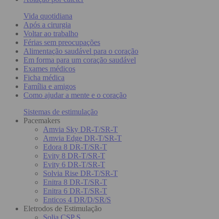
Vida quotidiana
Após a cirurgia
Voltar ao trabalho
Férias sem preocupações
Alimentação saudável para o coração
Em forma para um coração saudável
Exames médicos
Ficha médica
Família e amigos
Como ajudar a mente e o coração
Sistemas de estimulação
Pacemakers
Amvia Sky DR-T/SR-T
Amvia Edge DR-T/SR-T
Edora 8 DR-T/SR-T
Evity 8 DR-T/SR-T
Evity 6 DR-T/SR-T
Solvia Rise DR-T/SR-T
Enitra 8 DR-T/SR-T
Enitra 6 DR-T/SR-T
Enticos 4 DR/D/SR/S
Eletrodos de Estimulação
Solia CSP S