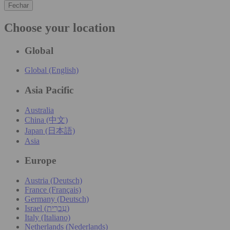
Fechar
Choose your location
Global
Global (English)
Asia Pacific
Australia
China (中文)
Japan (日本語)
Asia
Europe
Austria (Deutsch)
France (Français)
Germany (Deutsch)
Israel (עִברִית)
Italy (Italiano)
Netherlands (Nederlands)