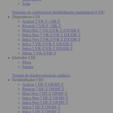
Solia
Sistemas de cardioversor desfibrilhador implantável (CDI)
Dispositivos CDI
Acticor 7 VR-T / DR-T
Rivacor 7 VR-T / DR-T
Ilivia Neo 7 VR-T/VR-T DX/DR-T
Intica Neo 7 VR-T/VR-T DX/DR-T
Intica Neo 5 VR-T/VR-T DX/DR-T
Intica 7 VR-T/VR-T DX/DR-T
Intica 5 VR-T/VR-T DX/DR-T
Inlexa 3 VR-T/DR-T
Eletrodos CDI
Plexa
Pamira
Terapia de ressincronização cardíaca
Desfibrilhador CRT
Acticor 7 HF-T QP/HF-T
Rivacor 7 HF-T QP/HF-T
Ilivia Neo 7 HF-T QP/HF-T
Intica Neo 7 HF-T QP/HF-T
Intica Neo 5 HF-T QP/HF-T
Intica 7 HF-T QP/HF-T
Intica 5 HF-T QP/HF-T