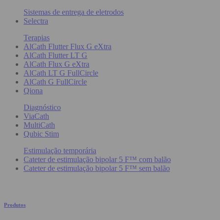
Sistemas de entrega de eletrodos
Selectra
Terapias
AlCath Flutter Flux G eXtra
AlCath Flutter LT G
AlCath Flux G eXtra
AlCath LT G FullCircle
AlCath G FullCircle
Qiona
Diagnóstico
ViaCath
MultiCath
Qubic Stim
Estimulação temporária
Cateter de estimulação bipolar 5 F™ com balão
Cateter de estimulação bipolar 5 F™ sem balão
Produtos