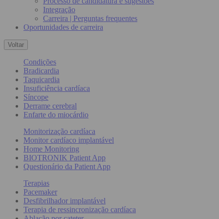
Processo de candidatura e sugestões
Integração
Carreira | Perguntas frequentes
Oportunidades de carreira
Voltar
Condições
Bradicardia
Taquicardia
Insuficiência cardíaca
Síncope
Derrame cerebral
Enfarte do miocárdio
Monitorização cardíaca
Monitor cardíaco implantável
Home Monitoring
BIOTRONIK Patient App
Questionário da Patient App
Terapias
Pacemaker
Desfibrilhador implantável
Terapia de ressincronização cardíaca
Ablação por cateter