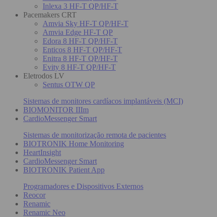
Inlexa 3 HF-T QP/HF-T
Pacemakers CRT
Amvia Sky HF-T QP/HF-T
Amvia Edge HF-T QP
Edora 8 HF-T QP/HF-T
Enticos 8 HF-T QP/HF-T
Enitra 8 HF-T QP/HF-T
Evity 8 HF-T QP/HF-T
Eletrodos LV
Sentus OTW QP
Sistemas de monitores cardíacos implantáveis (MCI)
BIOMONITOR IIIm
CardioMessenger Smart
Sistemas de monitorização remota de pacientes
BIOTRONIK Home Monitoring
HeartInsight
CardioMessenger Smart
BIOTRONIK Patient App
Programadores e Dispositivos Externos
Reocor
Renamic
Renamic Neo