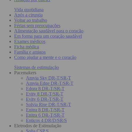
Vida quotidiana
Após a cirurgia
Voltar ao trabalho
Férias sem preocupações
Alimentação saudável para o coração
Em forma para um coração saudável
Exames médicos
Ficha médica
Família e amigos
Como ajudar a mente e o coração
Sistemas de estimulação
Pacemakers
Amvia Sky DR-T/SR-T
Amvia Edge DR-T/SR-T
Edora 8 DR-T/SR-T
Evity 8 DR-T/SR-T
Evity 6 DR-T/SR-T
Solvia Rise DR-T/SR-T
Enitra 8 DR-T/SR-T
Enitra 6 DR-T/SR-T
Enticos 4 DR/D/SR/S
Eletrodos de Estimulação
Solia CSP S