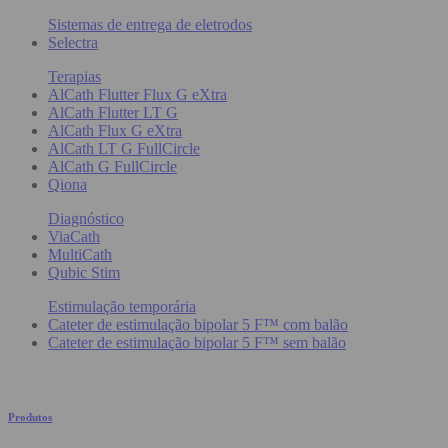
Sistemas de entrega de eletrodos
Selectra
Terapias
AlCath Flutter Flux G eXtra
AlCath Flutter LT G
AlCath Flux G eXtra
AlCath LT G FullCircle
AlCath G FullCircle
Qiona
Diagnóstico
ViaCath
MultiCath
Qubic Stim
Estimulação temporária
Cateter de estimulação bipolar 5 F™ com balão
Cateter de estimulação bipolar 5 F™ sem balão
Produtos