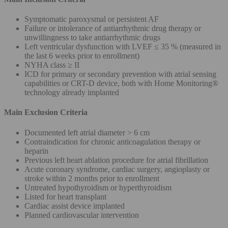
Symptomatic paroxysmal or persistent AF
Failure or intolerance of antiarrhythmic drug therapy or
unwillingness to take antiarrhythmic drugs
Left ventricular dysfunction with LVEF ≤ 35 % (measured in
the last 6 weeks prior to enrollment)
NYHA class ≥ II
ICD for primary or secondary prevention with atrial sensing
capabilities or CRT-D device, both with Home Monitoring®
technology already implanted
Main Exclusion Criteria
Documented left atrial diameter > 6 cm
Contraindication for chronic anticoagulation therapy or
heparin
Previous left heart ablation procedure for atrial fibrillation
Acute coronary syndrome, cardiac surgery, angioplasty or
stroke within 2 months prior to enrollment
Untreated hypothyroidism or hyperthyroidism
Listed for heart transplant
Cardiac assist device implanted
Planned cardiovascular intervention