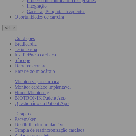
Processo de candidatura e sugestões
Integração
Carreira | Perguntas frequentes
Oportunidades de carreira
Voltar
Condições
Bradicardia
Taquicardia
Insuficiência cardíaca
Síncope
Derrame cerebral
Enfarte do miocárdio
Monitorização cardíaca
Monitor cardíaco implantável
Home Monitoring
BIOTRONIK Patient App
Questionário da Patient App
Terapias
Pacemaker
Desfibrilhador implantável
Terapia de ressincronização cardíaca
Ablação por cateter