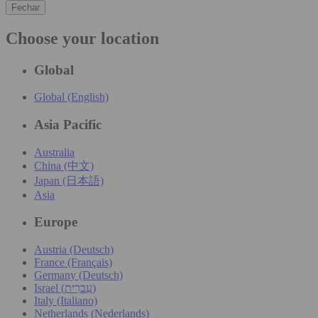
Fechar
Choose your location
Global
Global (English)
Asia Pacific
Australia
China (中文)
Japan (日本語)
Asia
Europe
Austria (Deutsch)
France (Français)
Germany (Deutsch)
Israel (עִברִית)
Italy (Italiano)
Netherlands (Nederlands)