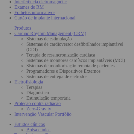
Interferência eletromagnétic
Exames de RM
Folhetos informativos
Cartão de implante internacional
Produtos
Cardiac Rhythm Management (CRM)
Sistemas de estimulação
Sistemas de cardioversor desfibrilhador implantável
(CDI)
Terapia de ressincronização cardíaca
Sistemas de monitores cardíacos implantáveis (MCI)
Sistemas de monitorização remota de pacientes
Programadores e Dispositivos Externos
Sistemas de entrega de eletrodos
Eletrofisiologia
Terapias
Diagnóstico
Estimulação temporária
Proteção contra radiação
Zero-Gravity
Intervenção Vascular Portfólio
Estudos clínicos
Bolsa clínica