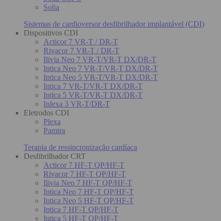
Solia
Sistemas de cardioversor desfibrilhador implantável (CDI)
Dispositivos CDI
Acticor 7 VR-T / DR-T
Rivacor 7 VR-T / DR-T
Ilivia Neo 7 VR-T/VR-T DX/DR-T
Intica Neo 7 VR-T/VR-T DX/DR-T
Intica Neo 5 VR-T/VR-T DX/DR-T
Intica 7 VR-T/VR-T DX/DR-T
Intica 5 VR-T/VR-T DX/DR-T
Inlexa 3 VR-T/DR-T
Eletrodos CDI
Plexa
Pamira
Terapia de ressincronização cardíaca
Desfibrilhador CRT
Acticor 7 HF-T QP/HF-T
Rivacor 7 HF-T QP/HF-T
Ilivia Neo 7 HF-T QP/HF-T
Intica Neo 7 HF-T QP/HF-T
Intica Neo 5 HF-T QP/HF-T
Intica 7 HF-T QP/HF-T
Intica 5 HF-T QP/HF-T