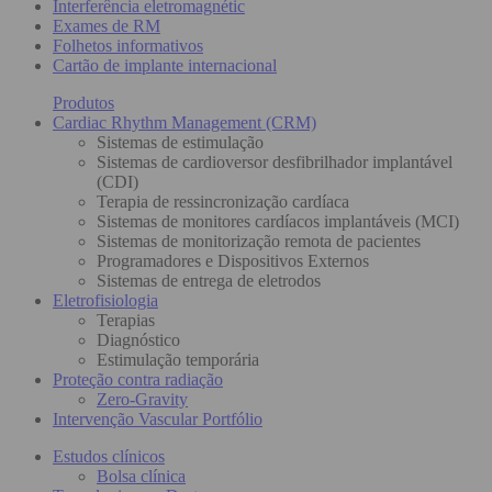
Interferência eletromagnétic
Exames de RM
Folhetos informativos
Cartão de implante internacional
Produtos
Cardiac Rhythm Management (CRM)
Sistemas de estimulação
Sistemas de cardioversor desfibrilhador implantável
(CDI)
Terapia de ressincronização cardíaca
Sistemas de monitores cardíacos implantáveis (MCI)
Sistemas de monitorização remota de pacientes
Programadores e Dispositivos Externos
Sistemas de entrega de eletrodos
Eletrofisiologia
Terapias
Diagnóstico
Estimulação temporária
Proteção contra radiação
Zero-Gravity
Intervenção Vascular Portfólio
Estudos clínicos
Bolsa clínica