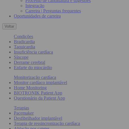
Processo de candidatura e sugestões
Integração
Carreira | Perguntas frequentes
Oportunidades de carreira
Voltar
Condições
Bradicardia
Taquicardia
Insuficiência cardíaca
Síncope
Derrame cerebral
Enfarte do miocárdio
Monitorização cardíaca
Monitor cardíaco implantável
Home Monitoring
BIOTRONIK Patient App
Questionário da Patient App
Terapias
Pacemaker
Desfibrilhador implantável
Terapia de ressincronização cardíaca
Ablação por cateter