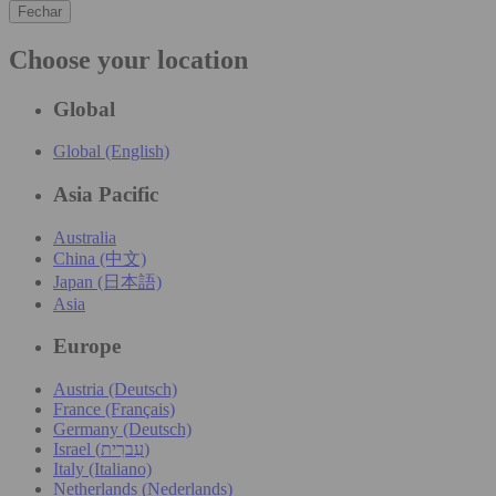
Fechar
Choose your location
Global
Global (English)
Asia Pacific
Australia
China (中文)
Japan (日本語)
Asia
Europe
Austria (Deutsch)
France (Français)
Germany (Deutsch)
Israel (עִברִית)
Italy (Italiano)
Netherlands (Nederlands)