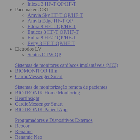
Inlexa 3 HF-T QP/HF-T
Pacemakers CRT
Amvia Sky HF-T QP/HF-T
Amvia Edge HF-T QP
Edora 8 HF-T QP/HF-T
Enticos 8 HF-T QP/HF-T
Enitra 8 HF-T QP/HF-T
Evity 8 HF-T QP/HF-T
Eletrodos LV
Sentus OTW QP
Sistemas de monitores cardíacos implantáveis (MCI)
BIOMONITOR IIIm
CardioMessenger Smart
Sistemas de monitorização remota de pacientes
BIOTRONIK Home Monitoring
HeartInsight
CardioMessenger Smart
BIOTRONIK Patient App
Programadores e Dispositivos Externos
Reocor
Renamic
Renamic Neo