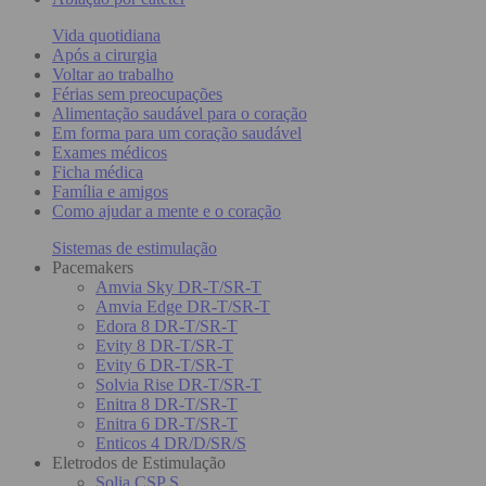
Vida quotidiana
Após a cirurgia
Voltar ao trabalho
Férias sem preocupações
Alimentação saudável para o coração
Em forma para um coração saudável
Exames médicos
Ficha médica
Família e amigos
Como ajudar a mente e o coração
Sistemas de estimulação
Pacemakers
Amvia Sky DR-T/SR-T
Amvia Edge DR-T/SR-T
Edora 8 DR-T/SR-T
Evity 8 DR-T/SR-T
Evity 6 DR-T/SR-T
Solvia Rise DR-T/SR-T
Enitra 8 DR-T/SR-T
Enitra 6 DR-T/SR-T
Enticos 4 DR/D/SR/S
Eletrodos de Estimulação
Solia CSP S