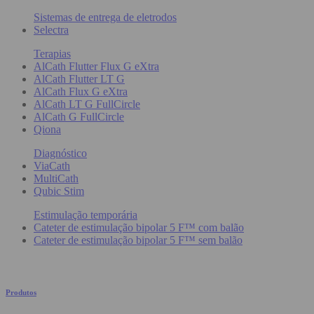
Sistemas de entrega de eletrodos
Selectra
Terapias
AlCath Flutter Flux G eXtra
AlCath Flutter LT G
AlCath Flux G eXtra
AlCath LT G FullCircle
AlCath G FullCircle
Qiona
Diagnóstico
ViaCath
MultiCath
Qubic Stim
Estimulação temporária
Cateter de estimulação bipolar 5 F™ com balão
Cateter de estimulação bipolar 5 F™ sem balão
Produtos