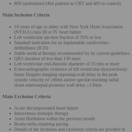
809 randomized (404 patients to CRT and 405 to control)
Main Inclusion Criteria
18 years of age or older, with New York Heart Association
(NYHA) class III or IV heart failure
Left ventricular ejection fraction of 35% or less
Standard indication for an implantable cardioverter-
defibrillator (ICD)
Stable medical therapy recommended by by current guidelines
QRS duration of less than 130 msec
Left ventricular end-diastolic diameter of 55 mm or more
Echocardiographic evidence of left ventricular dyssynchrony:
tissue Doppler imaging opposing-wall delay in the peak
systolic velocity of ≥80ms and/or speckle-tracking radial
strain anteroseptal-posterior wall delay ≥130ms
Main Exclusion Criteria
Acute decompensated heart failure
Intravenous inotropic therapy
Atrial fibrillation within the previous month
Bradycardia requiring pacing
Details of the inclusion and exclusion criteria are povided in