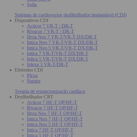
Solia
Sistemas de cardioversor desfibrilhador implantável (CDI)
Dispositivos CDI
Acticor 7 VR-T / DR-T
Rivacor 7 VR-T / DR-T
Ilivia Neo 7 VR-T/VR-T DX/DR-T
Intica Neo 7 VR-T/VR-T DX/DR-T
Intica Neo 5 VR-T/VR-T DX/DR-T
Intica 7 VR-T/VR-T DX/DR-T
Intica 5 VR-T/VR-T DX/DR-T
Inlexa 3 VR-T/DR-T
Eletrodos CDI
Plexa
Pamira
Terapia de ressincronização cardíaca
Desfibrilhador CRT
Acticor 7 HF-T QP/HF-T
Rivacor 7 HF-T QP/HF-T
Ilivia Neo 7 HF-T QP/HF-T
Intica Neo 7 HF-T QP/HF-T
Intica Neo 5 HF-T QP/HF-T
Intica 7 HF-T QP/HF-T
Intica 5 HF-T QP/HF-T