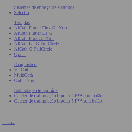
Sistemas de entrega de eletrodos
Selectra
Terapias
AlCath Flutter Flux G eXtra
AlCath Flutter LT G
AlCath Flux G eXtra
AlCath LT G FullCircle
AlCath G FullCircle
Qiona
Diagnóstico
ViaCath
MultiCath
Qubic Stim
Estimulação temporária
Cateter de estimulação bipolar 5 F™ com balão
Cateter de estimulação bipolar 5 F™ sem balão
Produtos