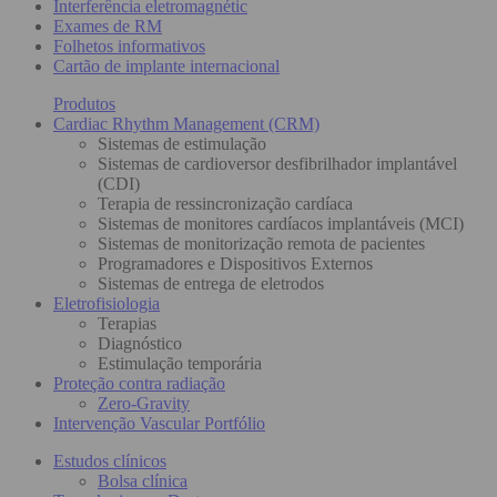
Interferência eletromagnétic
Exames de RM
Folhetos informativos
Cartão de implante internacional
Produtos
Cardiac Rhythm Management (CRM)
Sistemas de estimulação
Sistemas de cardioversor desfibrilhador implantável
(CDI)
Terapia de ressincronização cardíaca
Sistemas de monitores cardíacos implantáveis (MCI)
Sistemas de monitorização remota de pacientes
Programadores e Dispositivos Externos
Sistemas de entrega de eletrodos
Eletrofisiologia
Terapias
Diagnóstico
Estimulação temporária
Proteção contra radiação
Zero-Gravity
Intervenção Vascular Portfólio
Estudos clínicos
Bolsa clínica