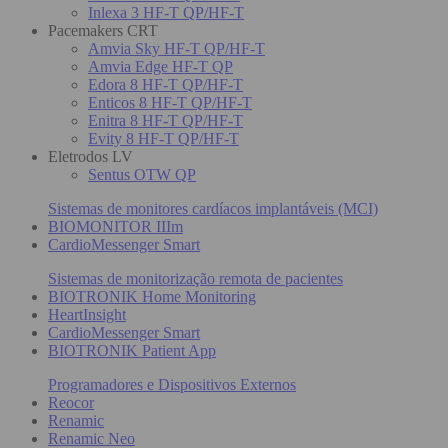
Inlexa 3 HF-T QP/HF-T
Pacemakers CRT
Amvia Sky HF-T QP/HF-T
Amvia Edge HF-T QP
Edora 8 HF-T QP/HF-T
Enticos 8 HF-T QP/HF-T
Enitra 8 HF-T QP/HF-T
Evity 8 HF-T QP/HF-T
Eletrodos LV
Sentus OTW QP
Sistemas de monitores cardíacos implantáveis (MCI)
BIOMONITOR IIIm
CardioMessenger Smart
Sistemas de monitorização remota de pacientes
BIOTRONIK Home Monitoring
HeartInsight
CardioMessenger Smart
BIOTRONIK Patient App
Programadores e Dispositivos Externos
Reocor
Renamic
Renamic Neo