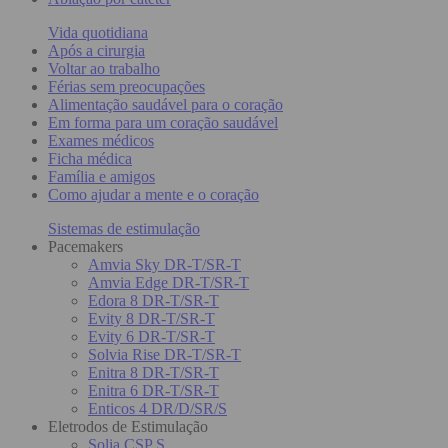
Vida quotidiana
Após a cirurgia
Voltar ao trabalho
Férias sem preocupações
Alimentação saudável para o coração
Em forma para um coração saudável
Exames médicos
Ficha médica
Família e amigos
Como ajudar a mente e o coração
Sistemas de estimulação
Pacemakers
Amvia Sky DR-T/SR-T
Amvia Edge DR-T/SR-T
Edora 8 DR-T/SR-T
Evity 8 DR-T/SR-T
Evity 6 DR-T/SR-T
Solvia Rise DR-T/SR-T
Enitra 8 DR-T/SR-T
Enitra 6 DR-T/SR-T
Enticos 4 DR/D/SR/S
Eletrodos de Estimulação
Solia CSP S