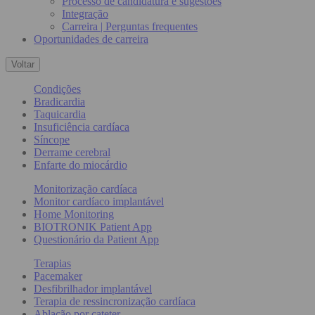
Processo de candidatura e sugestões
Integração
Carreira | Perguntas frequentes
Oportunidades de carreira
Voltar
Condições
Bradicardia
Taquicardia
Insuficiência cardíaca
Síncope
Derrame cerebral
Enfarte do miocárdio
Monitorização cardíaca
Monitor cardíaco implantável
Home Monitoring
BIOTRONIK Patient App
Questionário da Patient App
Terapias
Pacemaker
Desfibrilhador implantável
Terapia de ressincronização cardíaca
Ablação por cateter