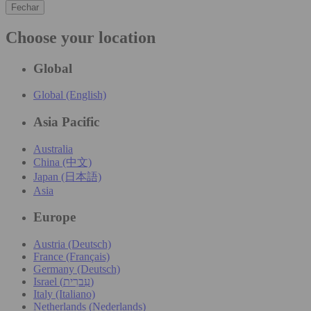
Fechar
Choose your location
Global
Global (English)
Asia Pacific
Australia
China (中文)
Japan (日本語)
Asia
Europe
Austria (Deutsch)
France (Français)
Germany (Deutsch)
Israel (עִברִית)
Italy (Italiano)
Netherlands (Nederlands)