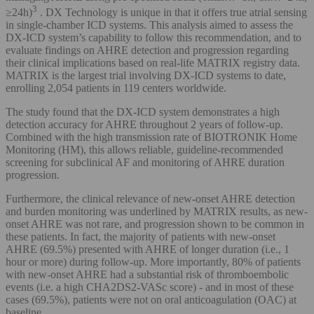
3
≥24h)
. DX Technology is unique in that it offers true atrial sensing
in single-chamber ICD systems. This analysis aimed to assess the
DX-ICD system’s capability to follow this recommendation, and to
evaluate findings on AHRE detection and progression regarding
their clinical implications based on real-life MATRIX registry data.
MATRIX is the largest trial involving DX-ICD systems to date,
enrolling 2,054 patients in 119 centers worldwide.
The study found that the DX-ICD system demonstrates a high
detection accuracy for AHRE throughout 2 years of follow-up.
Combined with the high transmission rate of BIOTRONIK Home
Monitoring (HM), this allows reliable, guideline-recommended
screening for subclinical AF and monitoring of AHRE duration
progression.
Furthermore, the clinical relevance of new-onset AHRE detection
and burden monitoring was underlined by MATRIX results, as new-
onset AHRE was not rare, and progression shown to be common in
these patients. In fact, the majority of patients with new-onset
AHRE (69.5%) presented with AHRE of longer duration (i.e., 1
hour or more) during follow-up. More importantly, 80% of patients
with new-onset AHRE had a substantial risk of thromboembolic
events (i.e. a high CHA2DS2-VASc score) - and in most of these
cases (69.5%), patients were not on oral anticoagulation (OAC) at
baseline.