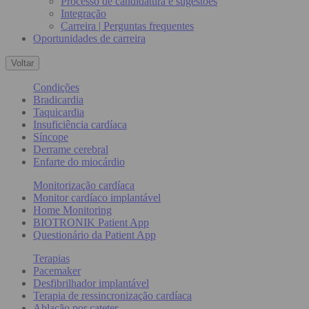
Processo de candidatura e sugestões
Integração
Carreira | Perguntas frequentes
Oportunidades de carreira
Voltar
Condições
Bradicardia
Taquicardia
Insuficiência cardíaca
Síncope
Derrame cerebral
Enfarte do miocárdio
Monitorização cardíaca
Monitor cardíaco implantável
Home Monitoring
BIOTRONIK Patient App
Questionário da Patient App
Terapias
Pacemaker
Desfibrilhador implantável
Terapia de ressincronização cardíaca
Ablação por cateter