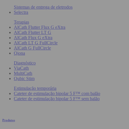
Sistemas de entrega de eletrodos
Selectra
Terapias
AlCath Flutter Flux G eXtra
AlCath Flutter LT G
AlCath Flux G eXtra
AlCath LT G FullCircle
AlCath G FullCircle
Qiona
Diagnóstico
ViaCath
MultiCath
Qubic Stim
Estimulação temporária
Cateter de estimulação bipolar 5 F™ com balão
Cateter de estimulação bipolar 5 F™ sem balão
Produtos