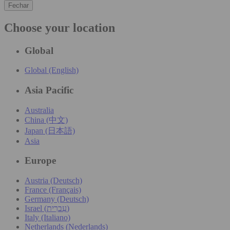
Fechar
Choose your location
Global
Global (English)
Asia Pacific
Australia
China (中文)
Japan (日本語)
Asia
Europe
Austria (Deutsch)
France (Français)
Germany (Deutsch)
Israel (עִברִית)
Italy (Italiano)
Netherlands (Nederlands)