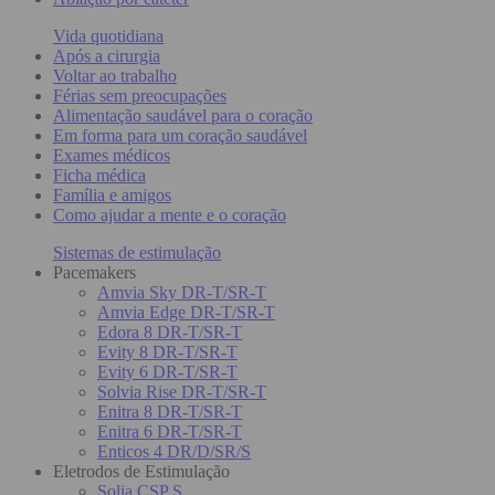
Vida quotidiana
Após a cirurgia
Voltar ao trabalho
Férias sem preocupações
Alimentação saudável para o coração
Em forma para um coração saudável
Exames médicos
Ficha médica
Família e amigos
Como ajudar a mente e o coração
Sistemas de estimulação
Pacemakers
Amvia Sky DR-T/SR-T
Amvia Edge DR-T/SR-T
Edora 8 DR-T/SR-T
Evity 8 DR-T/SR-T
Evity 6 DR-T/SR-T
Solvia Rise DR-T/SR-T
Enitra 8 DR-T/SR-T
Enitra 6 DR-T/SR-T
Enticos 4 DR/D/SR/S
Eletrodos de Estimulação
Solia CSP S