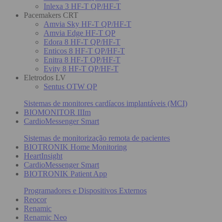
Inlexa 3 HF-T QP/HF-T
Pacemakers CRT
Amvia Sky HF-T QP/HF-T
Amvia Edge HF-T QP
Edora 8 HF-T QP/HF-T
Enticos 8 HF-T QP/HF-T
Enitra 8 HF-T QP/HF-T
Evity 8 HF-T QP/HF-T
Eletrodos LV
Sentus OTW QP
Sistemas de monitores cardíacos implantáveis (MCI)
BIOMONITOR IIIm
CardioMessenger Smart
Sistemas de monitorização remota de pacientes
BIOTRONIK Home Monitoring
HeartInsight
CardioMessenger Smart
BIOTRONIK Patient App
Programadores e Dispositivos Externos
Reocor
Renamic
Renamic Neo