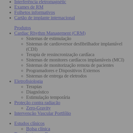
Interferência eletromagnétic
Exames de RM
Folhetos informativos
Cartão de implante internacional
Produtos
Cardiac Rhythm Management (CRM)
Sistemas de estimulação
Sistemas de cardioversor desfibrilhador implantável
(CDI)
Terapia de ressincronização cardíaca
Sistemas de monitores cardíacos implantáveis (MCI)
Sistemas de monitorização remota de pacientes
Programadores e Dispositivos Externos
Sistemas de entrega de eletrodos
Eletrofisiologia
Terapias
Diagnóstico
Estimulação temporária
Proteção contra radiação
Zero-Gravity
Intervenção Vascular Portfólio
Estudos clínicos
Bolsa clínica