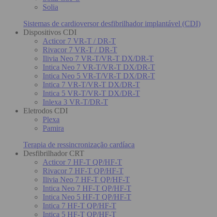
Solia
Sistemas de cardioversor desfibrilhador implantável (CDI)
Dispositivos CDI
Acticor 7 VR-T / DR-T
Rivacor 7 VR-T / DR-T
Ilivia Neo 7 VR-T/VR-T DX/DR-T
Intica Neo 7 VR-T/VR-T DX/DR-T
Intica Neo 5 VR-T/VR-T DX/DR-T
Intica 7 VR-T/VR-T DX/DR-T
Intica 5 VR-T/VR-T DX/DR-T
Inlexa 3 VR-T/DR-T
Eletrodos CDI
Plexa
Pamira
Terapia de ressincronização cardíaca
Desfibrilhador CRT
Acticor 7 HF-T QP/HF-T
Rivacor 7 HF-T QP/HF-T
Ilivia Neo 7 HF-T QP/HF-T
Intica Neo 7 HF-T QP/HF-T
Intica Neo 5 HF-T QP/HF-T
Intica 7 HF-T QP/HF-T
Intica 5 HF-T QP/HF-T