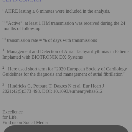
i
AHRE lasting ≥ 6 minutes were included in the analysis.
ii
"Active": at least 1 HM transmission was received during the 24
months of follow-up.
iii
transmission rate = % of days with transmissions
1
Management and Detection of Atrial Tachyarrhythmias in Patients
Implanted with BIOTRONIK DX Systems
2
Here used short term for “2020 European Society of Cardiology
Guidelines for the diagnosis and management of atrial fibrillation”
3
Hindricks G, Potpara T, Dagres N et al. Eur Heart J
2021;42(5):373-498. DOI: 10.1093/eurheartj/ehaa612
Excellence
for Life.
Find us on Social Media