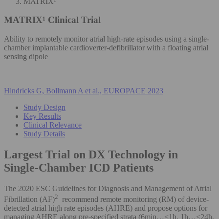
MATRIX¹
MATRIX¹
Clinical Trial
Ability to remotely monitor atrial high-rate episodes using a single-
chamber implantable cardioverter-defibrillator with a floating atrial
sensing dipole
Hindricks G, Bollmann A et al., EUROPACE 2023
Study Design
Key Results
Clinical Relevance
Study Details
Largest Trial on DX Technology in
Single-Chamber ICD Patients
The 2020 ESC Guidelines for Diagnosis and Management of Atrial
2
Fibrillation (AF)
recommend remote monitoring (RM) of device-
detected atrial high rate episodes (AHRE) and propose options for
managing AHRE along pre-specified strata (6min…<1h, 1h…<24h,