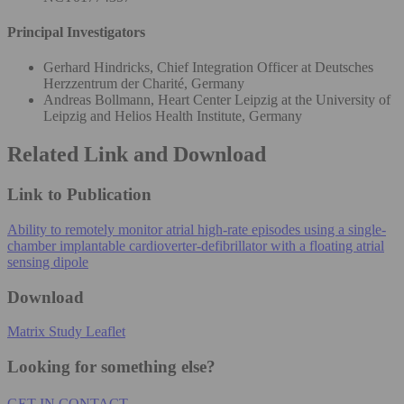
Principal Investigators
Gerhard Hindricks, Chief Integration Officer at Deutsches
Herzzentrum der Charité, Germany
Andreas Bollmann, Heart Center Leipzig at the University of
Leipzig and Helios Health Institute, Germany
Related Link and Download
Link to Publication
Ability to remotely monitor atrial high-rate episodes using a single-
chamber implantable cardioverter-defibrillator with a floating atrial
sensing dipole
Download
Matrix Study Leaflet
Looking for something else?
GET IN CONTACT