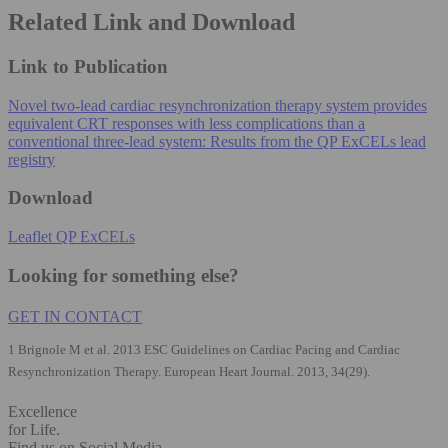
Related Link and Download
Link to Publication
Novel two-lead cardiac resynchronization therapy system provides
equivalent CRT responses with less complications than a
conventional three-lead system: Results from the QP ExCELs lead
registry
Download
Leaflet QP ExCELs
Looking for something else?
GET IN CONTACT
1 Brignole M et al. 2013 ESC Guidelines on Cardiac Pacing and Cardiac
Resynchronization Therapy. European Heart Journal. 2013, 34(29).
Excellence
for Life.
Find us on Social Media