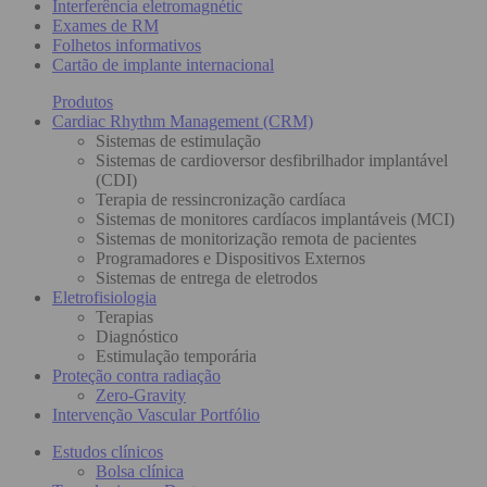
Interferência eletromagnétic
Exames de RM
Folhetos informativos
Cartão de implante internacional
Produtos
Cardiac Rhythm Management (CRM)
Sistemas de estimulação
Sistemas de cardioversor desfibrilhador implantável
(CDI)
Terapia de ressincronização cardíaca
Sistemas de monitores cardíacos implantáveis (MCI)
Sistemas de monitorização remota de pacientes
Programadores e Dispositivos Externos
Sistemas de entrega de eletrodos
Eletrofisiologia
Terapias
Diagnóstico
Estimulação temporária
Proteção contra radiação
Zero-Gravity
Intervenção Vascular Portfólio
Estudos clínicos
Bolsa clínica