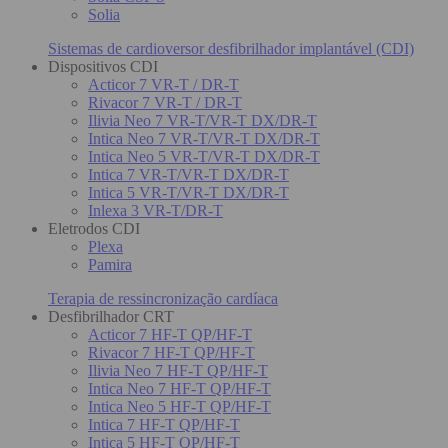
Solia
Sistemas de cardioversor desfibrilhador implantável (CDI)
Dispositivos CDI
Acticor 7 VR-T / DR-T
Rivacor 7 VR-T / DR-T
Ilivia Neo 7 VR-T/VR-T DX/DR-T
Intica Neo 7 VR-T/VR-T DX/DR-T
Intica Neo 5 VR-T/VR-T DX/DR-T
Intica 7 VR-T/VR-T DX/DR-T
Intica 5 VR-T/VR-T DX/DR-T
Inlexa 3 VR-T/DR-T
Eletrodos CDI
Plexa
Pamira
Terapia de ressincronização cardíaca
Desfibrilhador CRT
Acticor 7 HF-T QP/HF-T
Rivacor 7 HF-T QP/HF-T
Ilivia Neo 7 HF-T QP/HF-T
Intica Neo 7 HF-T QP/HF-T
Intica Neo 5 HF-T QP/HF-T
Intica 7 HF-T QP/HF-T
Intica 5 HF-T QP/HF-T