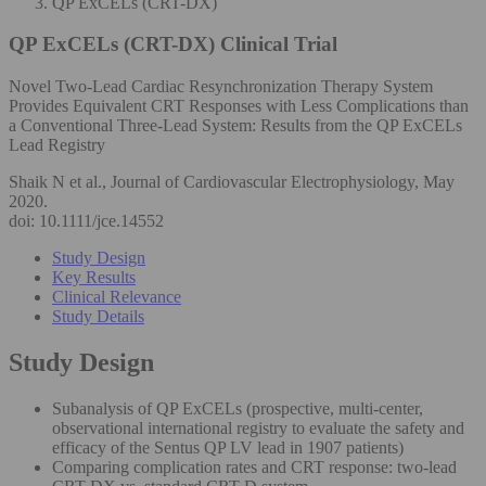
QP ExCELs (CRT-DX)
QP ExCELs (CRT-DX)
Clinical Trial
Novel Two-Lead Cardiac Resynchronization Therapy System
Provides Equivalent CRT Responses with Less Complications than
a Conventional Three-Lead System: Results from the QP ExCELs
Lead Registry
Shaik N et al., Journal of Cardiovascular Electrophysiology, May
2020.
doi: 10.1111/jce.14552
Study Design
Key Results
Clinical Relevance
Study Details
Study Design
Subanalysis of QP ExCELs (prospective, multi-center,
observational international registry to evaluate the safety and
efficacy of the Sentus QP LV lead in 1907 patients)
Comparing complication rates and CRT response: two-lead