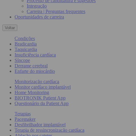
Processo de candidatura e sugestões
Integração
Carreira | Perguntas frequentes
Oportunidades de carreira
Voltar
Condições
Bradicardia
Taquicardia
Insuficiência cardíaca
Síncope
Derrame cerebral
Enfarte do miocárdio
Monitorização cardíaca
Monitor cardíaco implantável
Home Monitoring
BIOTRONIK Patient App
Questionário da Patient App
Terapias
Pacemaker
Desfibrilhador implantável
Terapia de ressincronização cardíaca
Ablação por cateter