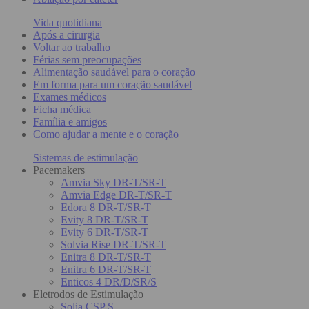
Vida quotidiana
Após a cirurgia
Voltar ao trabalho
Férias sem preocupações
Alimentação saudável para o coração
Em forma para um coração saudável
Exames médicos
Ficha médica
Família e amigos
Como ajudar a mente e o coração
Sistemas de estimulação
Pacemakers
Amvia Sky DR-T/SR-T
Amvia Edge DR-T/SR-T
Edora 8 DR-T/SR-T
Evity 8 DR-T/SR-T
Evity 6 DR-T/SR-T
Solvia Rise DR-T/SR-T
Enitra 8 DR-T/SR-T
Enitra 6 DR-T/SR-T
Enticos 4 DR/D/SR/S
Eletrodos de Estimulação
Solia CSP S