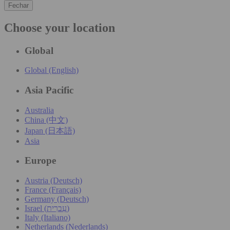
Fechar
Choose your location
Global
Global (English)
Asia Pacific
Australia
China (中文)
Japan (日本語)
Asia
Europe
Austria (Deutsch)
France (Français)
Germany (Deutsch)
Israel (עִברִית)
Italy (Italiano)
Netherlands (Nederlands)