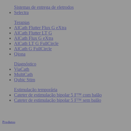
Sistemas de entrega de eletrodos
Selectra
Terapias
AlCath Flutter Flux G eXtra
AlCath Flutter LT G
AlCath Flux G eXtra
AlCath LT G FullCircle
AlCath G FullCircle
Qiona
Diagnóstico
ViaCath
MultiCath
Qubic Stim
Estimulação temporária
Cateter de estimulação bipolar 5 F™ com balão
Cateter de estimulação bipolar 5 F™ sem balão
Produtos