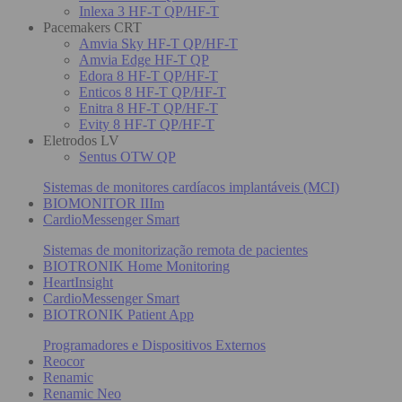
Inlexa 3 HF-T QP/HF-T
Pacemakers CRT
Amvia Sky HF-T QP/HF-T
Amvia Edge HF-T QP
Edora 8 HF-T QP/HF-T
Enticos 8 HF-T QP/HF-T
Enitra 8 HF-T QP/HF-T
Evity 8 HF-T QP/HF-T
Eletrodos LV
Sentus OTW QP
Sistemas de monitores cardíacos implantáveis (MCI)
BIOMONITOR IIIm
CardioMessenger Smart
Sistemas de monitorização remota de pacientes
BIOTRONIK Home Monitoring
HeartInsight
CardioMessenger Smart
BIOTRONIK Patient App
Programadores e Dispositivos Externos
Reocor
Renamic
Renamic Neo