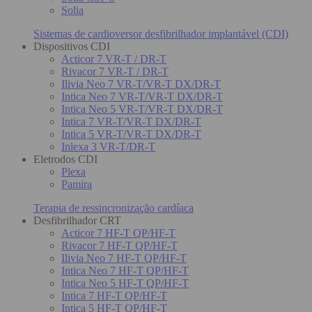
Solia
Sistemas de cardioversor desfibrilhador implantável (CDI)
Dispositivos CDI
Acticor 7 VR-T / DR-T
Rivacor 7 VR-T / DR-T
Ilivia Neo 7 VR-T/VR-T DX/DR-T
Intica Neo 7 VR-T/VR-T DX/DR-T
Intica Neo 5 VR-T/VR-T DX/DR-T
Intica 7 VR-T/VR-T DX/DR-T
Intica 5 VR-T/VR-T DX/DR-T
Inlexa 3 VR-T/DR-T
Eletrodos CDI
Plexa
Pamira
Terapia de ressincronização cardíaca
Desfibrilhador CRT
Acticor 7 HF-T QP/HF-T
Rivacor 7 HF-T QP/HF-T
Ilivia Neo 7 HF-T QP/HF-T
Intica Neo 7 HF-T QP/HF-T
Intica Neo 5 HF-T QP/HF-T
Intica 7 HF-T QP/HF-T
Intica 5 HF-T QP/HF-T