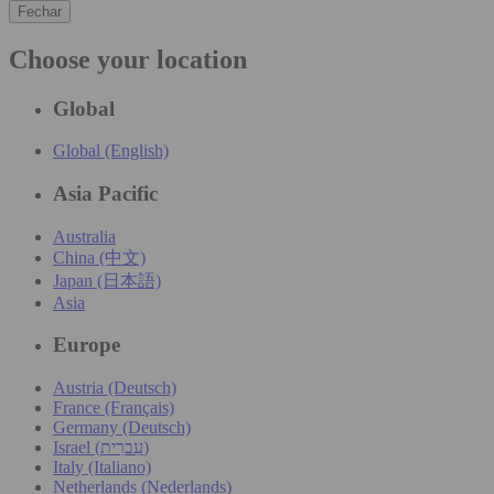
Fechar
Choose your location
Global
Global (English)
Asia Pacific
Australia
China (中文)
Japan (日本語)
Asia
Europe
Austria (Deutsch)
France (Français)
Germany (Deutsch)
Israel (עִברִית)
Italy (Italiano)
Netherlands (Nederlands)