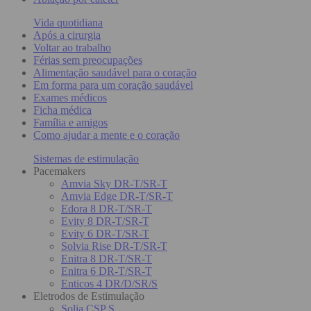
Vida quotidiana
Após a cirurgia
Voltar ao trabalho
Férias sem preocupações
Alimentação saudável para o coração
Em forma para um coração saudável
Exames médicos
Ficha médica
Família e amigos
Como ajudar a mente e o coração
Sistemas de estimulação
Pacemakers
Amvia Sky DR-T/SR-T
Amvia Edge DR-T/SR-T
Edora 8 DR-T/SR-T
Evity 8 DR-T/SR-T
Evity 6 DR-T/SR-T
Solvia Rise DR-T/SR-T
Enitra 8 DR-T/SR-T
Enitra 6 DR-T/SR-T
Enticos 4 DR/D/SR/S
Eletrodos de Estimulação
Solia CSP S