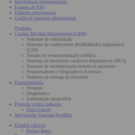
Interferência eletromagnétic
Exames de RM
Folhetos informativos
Cartão de implante internacional
Produtos
Cardiac Rhythm Management (CRM)
Sistemas de estimulação
Sistemas de cardioversor desfibrilhador implantável
(CDI)
Terapia de ressincronização cardíaca
Sistemas de monitores cardíacos implantáveis (MCI)
Sistemas de monitorização remota de pacientes
Programadores e Dispositivos Externos
Sistemas de entrega de eletrodos
Eletrofisiologia
Terapias
Diagnóstico
Estimulação temporária
Proteção contra radiação
Zero-Gravity
Intervenção Vascular Portfólio
Estudos clínicos
Bolsa clínica