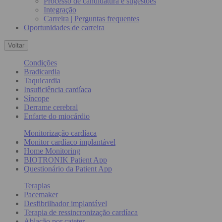
Processo de candidatura e sugestões
Integração
Carreira | Perguntas frequentes
Oportunidades de carreira
Voltar
Condições
Bradicardia
Taquicardia
Insuficiência cardíaca
Síncope
Derrame cerebral
Enfarte do miocárdio
Monitorização cardíaca
Monitor cardíaco implantável
Home Monitoring
BIOTRONIK Patient App
Questionário da Patient App
Terapias
Pacemaker
Desfibrilhador implantável
Terapia de ressincronização cardíaca
Ablação por cateter