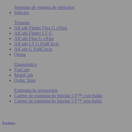
Sistemas de entrega de eletrodos
Selectra
Terapias
AlCath Flutter Flux G eXtra
AlCath Flutter LT G
AlCath Flux G eXtra
AlCath LT G FullCircle
AlCath G FullCircle
Qiona
Diagnóstico
ViaCath
MultiCath
Qubic Stim
Estimulação temporária
Cateter de estimulação bipolar 5 F™ com balão
Cateter de estimulação bipolar 5 F™ sem balão
Produtos