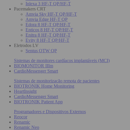
Inlexa 3 HF-T QP/HF-T
Pacemakers CRT
Amvia Sky HF-T QP/HF-T
Amvia Edge HF-T QP
Edora 8 HF-T QP/HF-T
Enticos 8 HF-T QP/HF-T
Enitra 8 HF-T QP/HF-T
Evity 8 HF-T QP/HF-T
Eletrodos LV
Sentus OTW QP
Sistemas de monitores cardíacos implantáveis (MCI)
BIOMONITOR IIIm
CardioMessenger Smart
Sistemas de monitorização remota de pacientes
BIOTRONIK Home Monitoring
HeartInsight
CardioMessenger Smart
BIOTRONIK Patient App
Programadores e Dispositivos Externos
Reocor
Renamic
Renamic Neo