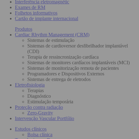
Interferência eletromagnétic
Exames de RM
Folhetos informativos
Cartão de implante internacional
Produtos
Cardiac Rhythm Management (CRM)
Sistemas de estimulação
Sistemas de cardioversor desfibrilhador implantável
(CDI)
Terapia de ressincronização cardíaca
Sistemas de monitores cardíacos implantáveis (MCI)
Sistemas de monitorização remota de pacientes
Programadores e Dispositivos Externos
Sistemas de entrega de eletrodos
Eletrofisiologia
Terapias
Diagnóstico
Estimulação temporária
Proteção contra radiação
Zero-Gravity
Intervenção Vascular Portfólio
Estudos clínicos
Bolsa clínica