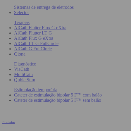
Sistemas de entrega de eletrodos
Selectra
Terapias
AlCath Flutter Flux G eXtra
AlCath Flutter LT G
AlCath Flux G eXtra
AlCath LT G FullCircle
AlCath G FullCircle
Qiona
Diagnóstico
ViaCath
MultiCath
Qubic Stim
Estimulação temporária
Cateter de estimulação bipolar 5 F™ com balão
Cateter de estimulação bipolar 5 F™ sem balão
Produtos