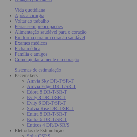
Vida quotidiana
Após a cirurgia
Voltar ao trabalho
Férias sem preocupações
Alimentação saudável para o coração
Em forma para um coração saudável
Exames médicos
Ficha médica
Família e amigos
Como ajudar a mente e o coração
Sistemas de estimulação
Pacemakers
Amvia Sky DR-T/SR-T
Amvia Edge DR-T/SR-T
Edora 8 DR-T/SR-T
Evity 8 DR-T/SR-T
Evity 6 DR-T/SR-T
Solvia Rise DR-T/SR-T
Enitra 8 DR-T/SR-T
Enitra 6 DR-T/SR-T
Enticos 4 DR/D/SR/S
Eletrodos de Estimulação
Solia CSP S