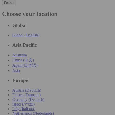
Fechar
Choose your location
Global
Global (English)
Asia Pacific
Australia
China (中文)
Japan (日本語)
Asia
Europe
Austria (Deutsch)
France (Français)
Germany (Deutsch)
Israel (עִברִית)
Italy (Italiano)
Netherlands (Nederlands)