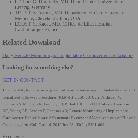
In-Time: G. Hindricks, MD, Heart Center, University of
Leipzig, Germany
TRUST: N. Varma, MD, Department of Cardiovascular
Medicine, Cleveland Clinic, USA
ECOST: S. Kacet, MD, CHRU de Lille, Hospital
Cardiologique, France
Related Download
Daily Remote Monitoring of Implantable Cardioverter-Defibrilators
Looking for something else?
GET IN CONTACT
1 Cowie MR; Remote management of heart failure using implanted devices and
formalized follow-up procedures (REM-HF); ESC 2016.; 2 Parthiban N,
Esterman A, Mahajan R, Twomey DJ, Pathak RK, Lau DH, Roberts-Thomson
KC, Young GD, Sanders P, Ganesan AN; Remote Monitoring of Implantable
Cardioverter-Defibrillators: A Systematic Review and Meta-Analysis of Clinical
Outcomes; J Am Coll Cardiol. 2015 Jun 23; 65(24):2591-600.
Excellence