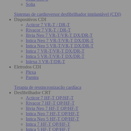
Solia
Sistemas de cardioversor desfibrilhador implantável (CDI)
Dispositivos CDI
Acticor 7 VR-T / DR-T
Rivacor 7 VR-T / DR-T
Ilivia Neo 7 VR-T/VR-T DX/DR-T
Intica Neo 7 VR-T/VR-T DX/DR-T
Intica Neo 5 VR-T/VR-T DX/DR-T
Intica 7 VR-T/VR-T DX/DR-T
Intica 5 VR-T/VR-T DX/DR-T
Inlexa 3 VR-T/DR-T
Eletrodos CDI
Plexa
Pamira
Terapia de ressincronização cardíaca
Desfibrilhador CRT
Acticor 7 HF-T QP/HF-T
Rivacor 7 HF-T QP/HF-T
Ilivia Neo 7 HF-T QP/HF-T
Intica Neo 7 HF-T QP/HF-T
Intica Neo 5 HF-T QP/HF-T
Intica 7 HF-T QP/HF-T
Intica 5 HF-T QP/HF-T