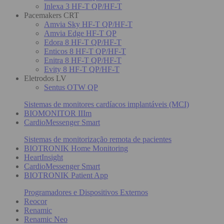
Inlexa 3 HF-T QP/HF-T
Pacemakers CRT
Amvia Sky HF-T QP/HF-T
Amvia Edge HF-T QP
Edora 8 HF-T QP/HF-T
Enticos 8 HF-T QP/HF-T
Enitra 8 HF-T QP/HF-T
Evity 8 HF-T QP/HF-T
Eletrodos LV
Sentus OTW QP
Sistemas de monitores cardíacos implantáveis (MCI)
BIOMONITOR IIIm
CardioMessenger Smart
Sistemas de monitorização remota de pacientes
BIOTRONIK Home Monitoring
HeartInsight
CardioMessenger Smart
BIOTRONIK Patient App
Programadores e Dispositivos Externos
Reocor
Renamic
Renamic Neo