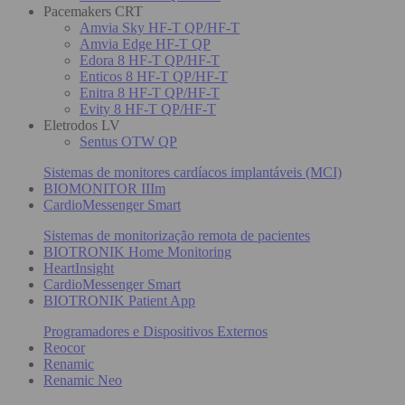
Pacemakers CRT
Amvia Sky HF-T QP/HF-T
Amvia Edge HF-T QP
Edora 8 HF-T QP/HF-T
Enticos 8 HF-T QP/HF-T
Enitra 8 HF-T QP/HF-T
Evity 8 HF-T QP/HF-T
Eletrodos LV
Sentus OTW QP
Sistemas de monitores cardíacos implantáveis (MCI)
BIOMONITOR IIIm
CardioMessenger Smart
Sistemas de monitorização remota de pacientes
BIOTRONIK Home Monitoring
HeartInsight
CardioMessenger Smart
BIOTRONIK Patient App
Programadores e Dispositivos Externos
Reocor
Renamic
Renamic Neo