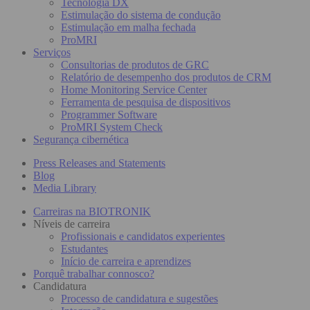
Tecnologia DX
Estimulação do sistema de condução
Estimulação em malha fechada
ProMRI
Serviços
Consultorias de produtos de GRC
Relatório de desempenho dos produtos de CRM
Home Monitoring Service Center
Ferramenta de pesquisa de dispositivos
Programmer Software
ProMRI System Check
Segurança cibernética
Press Releases and Statements
Blog
Media Library
Carreiras na BIOTRONIK
Níveis de carreira
Profissionais e candidatos experientes
Estudantes
Início de carreira e aprendizes
Porquê trabalhar connosco?
Candidatura
Processo de candidatura e sugestões