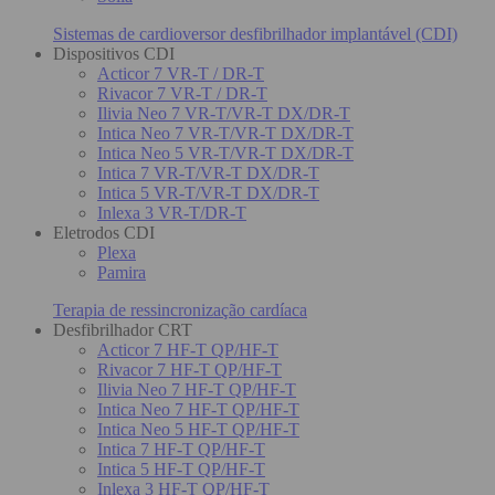
Sistemas de cardioversor desfibrilhador implantável (CDI)
Dispositivos CDI
Acticor 7 VR-T / DR-T
Rivacor 7 VR-T / DR-T
Ilivia Neo 7 VR-T/VR-T DX/DR-T
Intica Neo 7 VR-T/VR-T DX/DR-T
Intica Neo 5 VR-T/VR-T DX/DR-T
Intica 7 VR-T/VR-T DX/DR-T
Intica 5 VR-T/VR-T DX/DR-T
Inlexa 3 VR-T/DR-T
Eletrodos CDI
Plexa
Pamira
Terapia de ressincronização cardíaca
Desfibrilhador CRT
Acticor 7 HF-T QP/HF-T
Rivacor 7 HF-T QP/HF-T
Ilivia Neo 7 HF-T QP/HF-T
Intica Neo 7 HF-T QP/HF-T
Intica Neo 5 HF-T QP/HF-T
Intica 7 HF-T QP/HF-T
Intica 5 HF-T QP/HF-T
Inlexa 3 HF-T QP/HF-T