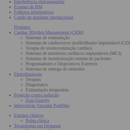
Interferência eletromagnétic
Exames de RM
Folhetos informativos
Cartão de implante internacional
Produtos
Cardiac Rhythm Management (CRM)
Sistemas de estimulação
Sistemas de cardioversor desfibrilhador implantável (CDI
Terapia de ressincronização cardíaca
Sistemas de monitores cardíacos implantáveis (MCI)
Sistemas de monitorização remota de pacientes
Programadores e Dispositivos Externos
Sistemas de entrega de eletrodos
Eletrofisiologia
Terapias
Diagnóstico
Estimulação temporária
Proteção contra radiação
Zero-Gravity
Intervenção Vascular Portfólio
Estudos clínicos
Bolsa clínica
Tecnologias em Destaque