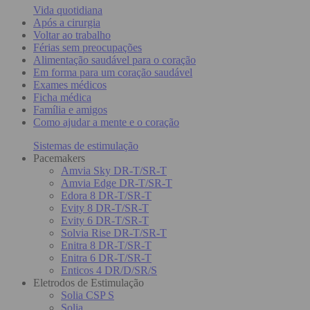
Vida quotidiana
Após a cirurgia
Voltar ao trabalho
Férias sem preocupações
Alimentação saudável para o coração
Em forma para um coração saudável
Exames médicos
Ficha médica
Família e amigos
Como ajudar a mente e o coração
Sistemas de estimulação
Pacemakers
Amvia Sky DR-T/SR-T
Amvia Edge DR-T/SR-T
Edora 8 DR-T/SR-T
Evity 8 DR-T/SR-T
Evity 6 DR-T/SR-T
Solvia Rise DR-T/SR-T
Enitra 8 DR-T/SR-T
Enitra 6 DR-T/SR-T
Enticos 4 DR/D/SR/S
Eletrodos de Estimulação
Solia CSP S
Solia