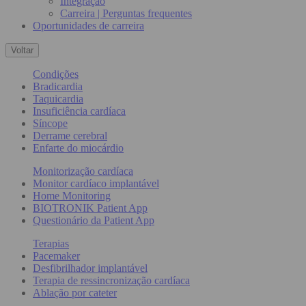
Integração
Carreira | Perguntas frequentes
Oportunidades de carreira
Voltar
Condições
Bradicardia
Taquicardia
Insuficiência cardíaca
Síncope
Derrame cerebral
Enfarte do miocárdio
Monitorização cardíaca
Monitor cardíaco implantável
Home Monitoring
BIOTRONIK Patient App
Questionário da Patient App
Terapias
Pacemaker
Desfibrilhador implantável
Terapia de ressincronização cardíaca
Ablação por cateter