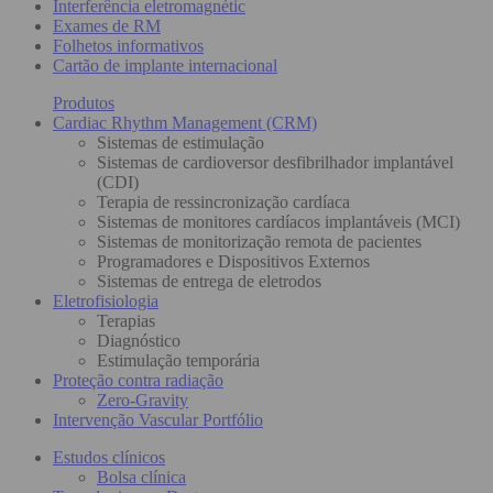
Interferência eletromagnétic
Exames de RM
Folhetos informativos
Cartão de implante internacional
Produtos
Cardiac Rhythm Management (CRM)
Sistemas de estimulação
Sistemas de cardioversor desfibrilhador implantável
(CDI)
Terapia de ressincronização cardíaca
Sistemas de monitores cardíacos implantáveis (MCI)
Sistemas de monitorização remota de pacientes
Programadores e Dispositivos Externos
Sistemas de entrega de eletrodos
Eletrofisiologia
Terapias
Diagnóstico
Estimulação temporária
Proteção contra radiação
Zero-Gravity
Intervenção Vascular Portfólio
Estudos clínicos
Bolsa clínica