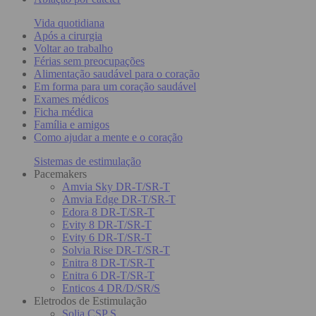
Vida quotidiana
Após a cirurgia
Voltar ao trabalho
Férias sem preocupações
Alimentação saudável para o coração
Em forma para um coração saudável
Exames médicos
Ficha médica
Família e amigos
Como ajudar a mente e o coração
Sistemas de estimulação
Pacemakers
Amvia Sky DR-T/SR-T
Amvia Edge DR-T/SR-T
Edora 8 DR-T/SR-T
Evity 8 DR-T/SR-T
Evity 6 DR-T/SR-T
Solvia Rise DR-T/SR-T
Enitra 8 DR-T/SR-T
Enitra 6 DR-T/SR-T
Enticos 4 DR/D/SR/S
Eletrodos de Estimulação
Solia CSP S