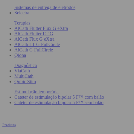
Sistemas de entrega de eletrodos
Selectra
Terapias
AlCath Flutter Flux G eXtra
AlCath Flutter LT G
AlCath Flux G eXtra
AlCath LT G FullCircle
AlCath G FullCircle
Qiona
Diagnóstico
ViaCath
MultiCath
Qubic Stim
Estimulação temporária
Cateter de estimulação bipolar 5 F™ com balão
Cateter de estimulação bipolar 5 F™ sem balão
Produtos