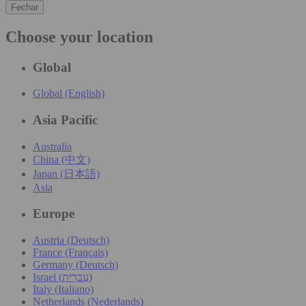
Fechar
Choose your location
Global
Global (English)
Asia Pacific
Australia
China (中文)
Japan (日本語)
Asia
Europe
Austria (Deutsch)
France (Français)
Germany (Deutsch)
Israel (עִברִית)
Italy (Italiano)
Netherlands (Nederlands)