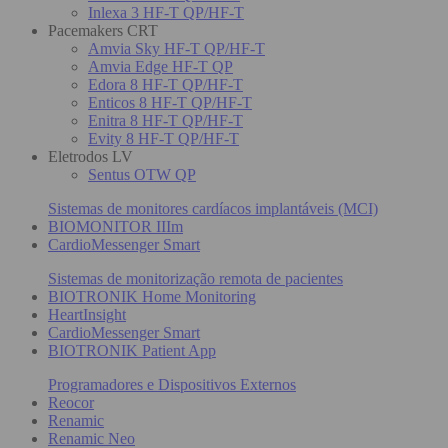
Inlexa 3 HF-T QP/HF-T
Pacemakers CRT
Amvia Sky HF-T QP/HF-T
Amvia Edge HF-T QP
Edora 8 HF-T QP/HF-T
Enticos 8 HF-T QP/HF-T
Enitra 8 HF-T QP/HF-T
Evity 8 HF-T QP/HF-T
Eletrodos LV
Sentus OTW QP
Sistemas de monitores cardíacos implantáveis (MCI)
BIOMONITOR IIIm
CardioMessenger Smart
Sistemas de monitorização remota de pacientes
BIOTRONIK Home Monitoring
HeartInsight
CardioMessenger Smart
BIOTRONIK Patient App
Programadores e Dispositivos Externos
Reocor
Renamic
Renamic Neo