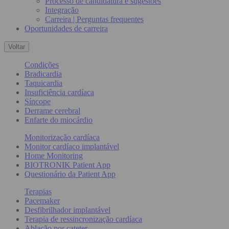
Processo de candidatura e sugestões
Integração
Carreira | Perguntas frequentes
Oportunidades de carreira
Voltar
Condições
Bradicardia
Taquicardia
Insuficiência cardíaca
Síncope
Derrame cerebral
Enfarte do miocárdio
Monitorização cardíaca
Monitor cardíaco implantável
Home Monitoring
BIOTRONIK Patient App
Questionário da Patient App
Terapias
Pacemaker
Desfibrilhador implantável
Terapia de ressincronização cardíaca
Ablação por cateter