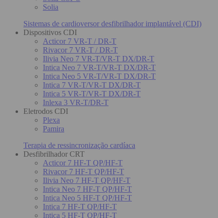
Solia
Sistemas de cardioversor desfibrilhador implantável (CDI)
Dispositivos CDI
Acticor 7 VR-T / DR-T
Rivacor 7 VR-T / DR-T
Ilivia Neo 7 VR-T/VR-T DX/DR-T
Intica Neo 7 VR-T/VR-T DX/DR-T
Intica Neo 5 VR-T/VR-T DX/DR-T
Intica 7 VR-T/VR-T DX/DR-T
Intica 5 VR-T/VR-T DX/DR-T
Inlexa 3 VR-T/DR-T
Eletrodos CDI
Plexa
Pamira
Terapia de ressincronização cardíaca
Desfibrilhador CRT
Acticor 7 HF-T QP/HF-T
Rivacor 7 HF-T QP/HF-T
Ilivia Neo 7 HF-T QP/HF-T
Intica Neo 7 HF-T QP/HF-T
Intica Neo 5 HF-T QP/HF-T
Intica 7 HF-T QP/HF-T
Intica 5 HF-T QP/HF-T