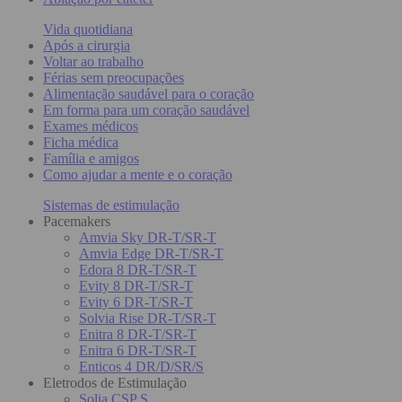
Vida quotidiana
Após a cirurgia
Voltar ao trabalho
Férias sem preocupações
Alimentação saudável para o coração
Em forma para um coração saudável
Exames médicos
Ficha médica
Família e amigos
Como ajudar a mente e o coração
Sistemas de estimulação
Pacemakers
Amvia Sky DR-T/SR-T
Amvia Edge DR-T/SR-T
Edora 8 DR-T/SR-T
Evity 8 DR-T/SR-T
Evity 6 DR-T/SR-T
Solvia Rise DR-T/SR-T
Enitra 8 DR-T/SR-T
Enitra 6 DR-T/SR-T
Enticos 4 DR/D/SR/S
Eletrodos de Estimulação
Solia CSP S