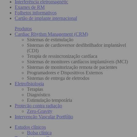
Interferência eletromagnétic
Exames de RM
Folhetos informativos
Cartão de implante internacional
Produtos
Cardiac Rhythm Management (CRM)
Sistemas de estimulação
Sistemas de cardioversor desfibrilhador implantável
(CDI)
Terapia de ressincronização cardíaca
Sistemas de monitores cardíacos implantáveis (MCI)
Sistemas de monitorização remota de pacientes
Programadores e Dispositivos Externos
Sistemas de entrega de eletrodos
Eletrofisiologia
Terapias
Diagnóstico
Estimulação temporária
Proteção contra radiação
Zero-Gravity
Intervenção Vascular Portfólio
Estudos clínicos
Bolsa clínica