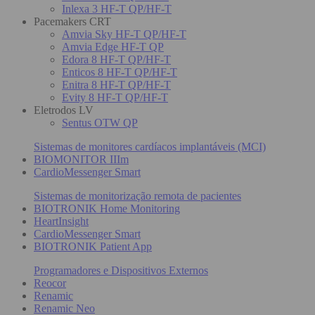
Inlexa 3 HF-T QP/HF-T
Pacemakers CRT
Amvia Sky HF-T QP/HF-T
Amvia Edge HF-T QP
Edora 8 HF-T QP/HF-T
Enticos 8 HF-T QP/HF-T
Enitra 8 HF-T QP/HF-T
Evity 8 HF-T QP/HF-T
Eletrodos LV
Sentus OTW QP
Sistemas de monitores cardíacos implantáveis (MCI)
BIOMONITOR IIIm
CardioMessenger Smart
Sistemas de monitorização remota de pacientes
BIOTRONIK Home Monitoring
HeartInsight
CardioMessenger Smart
BIOTRONIK Patient App
Programadores e Dispositivos Externos
Reocor
Renamic
Renamic Neo