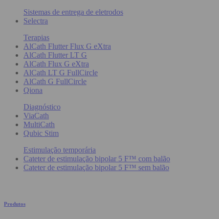
Sistemas de entrega de eletrodos
Selectra
Terapias
AlCath Flutter Flux G eXtra
AlCath Flutter LT G
AlCath Flux G eXtra
AlCath LT G FullCircle
AlCath G FullCircle
Qiona
Diagnóstico
ViaCath
MultiCath
Qubic Stim
Estimulação temporária
Cateter de estimulação bipolar 5 F™ com balão
Cateter de estimulação bipolar 5 F™ sem balão
Produtos