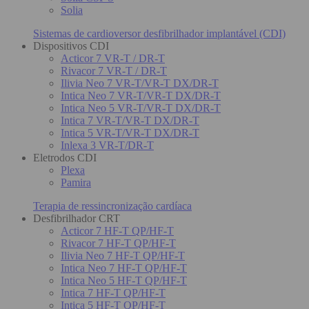
Solia
Sistemas de cardioversor desfibrilhador implantável (CDI)
Dispositivos CDI
Acticor 7 VR-T / DR-T
Rivacor 7 VR-T / DR-T
Ilivia Neo 7 VR-T/VR-T DX/DR-T
Intica Neo 7 VR-T/VR-T DX/DR-T
Intica Neo 5 VR-T/VR-T DX/DR-T
Intica 7 VR-T/VR-T DX/DR-T
Intica 5 VR-T/VR-T DX/DR-T
Inlexa 3 VR-T/DR-T
Eletrodos CDI
Plexa
Pamira
Terapia de ressincronização cardíaca
Desfibrilhador CRT
Acticor 7 HF-T QP/HF-T
Rivacor 7 HF-T QP/HF-T
Ilivia Neo 7 HF-T QP/HF-T
Intica Neo 7 HF-T QP/HF-T
Intica Neo 5 HF-T QP/HF-T
Intica 7 HF-T QP/HF-T
Intica 5 HF-T QP/HF-T