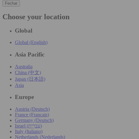
Fechar
Choose your location
Global
Global (English)
Asia Pacific
Australia
China (中文)
Japan (日本語)
Asia
Europe
Austria (Deutsch)
France (Français)
Germany (Deutsch)
Israel (עִברִית)
Italy (Italiano)
Netherlands (Nederlands)