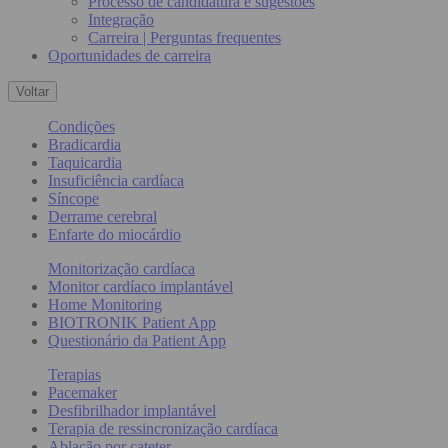
Processo de candidatura e sugestões
Integração
Carreira | Perguntas frequentes
Oportunidades de carreira
Voltar
Condições
Bradicardia
Taquicardia
Insuficiência cardíaca
Síncope
Derrame cerebral
Enfarte do miocárdio
Monitorização cardíaca
Monitor cardíaco implantável
Home Monitoring
BIOTRONIK Patient App
Questionário da Patient App
Terapias
Pacemaker
Desfibrilhador implantável
Terapia de ressincronização cardíaca
Ablação por cateter