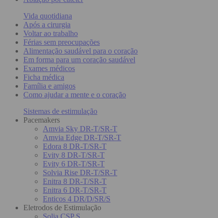
Vida quotidiana
Após a cirurgia
Voltar ao trabalho
Férias sem preocupações
Alimentação saudável para o coração
Em forma para um coração saudável
Exames médicos
Ficha médica
Família e amigos
Como ajudar a mente e o coração
Sistemas de estimulação
Pacemakers
Amvia Sky DR-T/SR-T
Amvia Edge DR-T/SR-T
Edora 8 DR-T/SR-T
Evity 8 DR-T/SR-T
Evity 6 DR-T/SR-T
Solvia Rise DR-T/SR-T
Enitra 8 DR-T/SR-T
Enitra 6 DR-T/SR-T
Enticos 4 DR/D/SR/S
Eletrodos de Estimulação
Solia CSP S