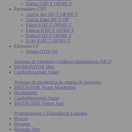
Inlexa 3 HF-T QP/HF-T
Pacemakers CRT
Amvia Sky HF-T QP/HF-T
Amvia Edge HF-T QP
Edora 8 HF-T QP/HF-T
Enticos 8 HF-T QP/HF-T
Enitra 8 HF-T QP/HF-T
Evity 8 HF-T QP/HF-T
Eletrodos LV
Sentus OTW QP
Sistemas de monitores cardíacos implantáveis (MCI)
BIOMONITOR IIIm
CardioMessenger Smart
Sistemas de monitorização remota de pacientes
BIOTRONIK Home Monitoring
HeartInsight
CardioMessenger Smart
BIOTRONIK Patient App
Programadores e Dispositivos Externos
Reocor
Renamic
Renamic Neo