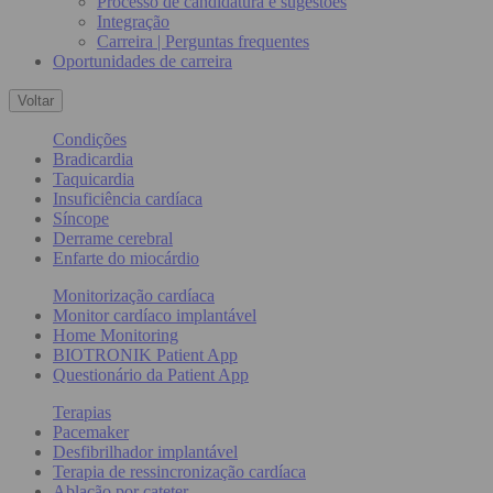
Processo de candidatura e sugestões
Integração
Carreira | Perguntas frequentes
Oportunidades de carreira
Voltar
Condições
Bradicardia
Taquicardia
Insuficiência cardíaca
Síncope
Derrame cerebral
Enfarte do miocárdio
Monitorização cardíaca
Monitor cardíaco implantável
Home Monitoring
BIOTRONIK Patient App
Questionário da Patient App
Terapias
Pacemaker
Desfibrilhador implantável
Terapia de ressincronização cardíaca
Ablação por cateter