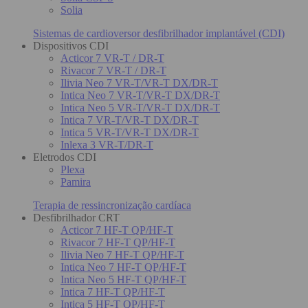
Solia
Sistemas de cardioversor desfibrilhador implantável (CDI)
Dispositivos CDI
Acticor 7 VR-T / DR-T
Rivacor 7 VR-T / DR-T
Ilivia Neo 7 VR-T/VR-T DX/DR-T
Intica Neo 7 VR-T/VR-T DX/DR-T
Intica Neo 5 VR-T/VR-T DX/DR-T
Intica 7 VR-T/VR-T DX/DR-T
Intica 5 VR-T/VR-T DX/DR-T
Inlexa 3 VR-T/DR-T
Eletrodos CDI
Plexa
Pamira
Terapia de ressincronização cardíaca
Desfibrilhador CRT
Acticor 7 HF-T QP/HF-T
Rivacor 7 HF-T QP/HF-T
Ilivia Neo 7 HF-T QP/HF-T
Intica Neo 7 HF-T QP/HF-T
Intica Neo 5 HF-T QP/HF-T
Intica 7 HF-T QP/HF-T
Intica 5 HF-T QP/HF-T