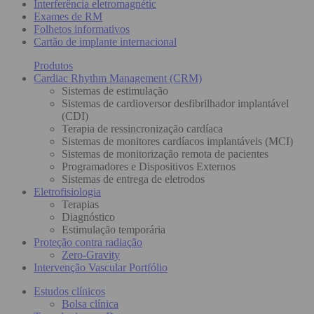
Interferência eletromagnétic
Exames de RM
Folhetos informativos
Cartão de implante internacional
Produtos
Cardiac Rhythm Management (CRM)
Sistemas de estimulação
Sistemas de cardioversor desfibrilhador implantável
(CDI)
Terapia de ressincronização cardíaca
Sistemas de monitores cardíacos implantáveis (MCI)
Sistemas de monitorização remota de pacientes
Programadores e Dispositivos Externos
Sistemas de entrega de eletrodos
Eletrofisiologia
Terapias
Diagnóstico
Estimulação temporária
Proteção contra radiação
Zero-Gravity
Intervenção Vascular Portfólio
Estudos clínicos
Bolsa clínica