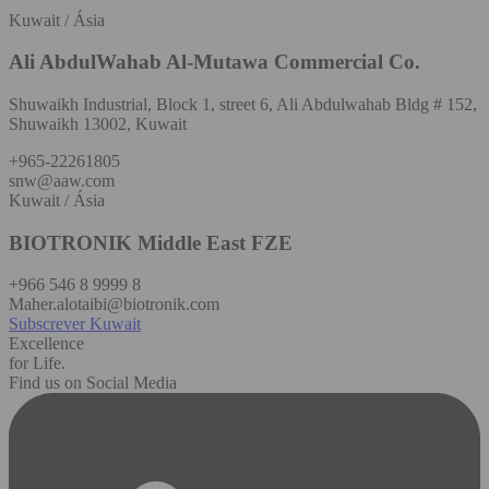
Kuwait / Ásia
Ali AbdulWahab Al-Mutawa Commercial Co.
Shuwaikh Industrial, Block 1, street 6, Ali Abdulwahab Bldg # 152,
Shuwaikh 13002, Kuwait
+965-22261805
snw@aaw.com
Kuwait / Ásia
BIOTRONIK Middle East FZE
+966 546 8 9999 8
Maher.alotaibi@biotronik.com
Subscrever Kuwait
Excellence
for Life.
Find us on Social Media