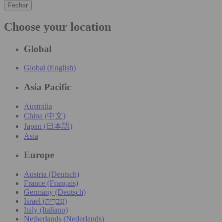
Fechar
Choose your location
Global
Global (English)
Asia Pacific
Australia
China (中文)
Japan (日本語)
Asia
Europe
Austria (Deutsch)
France (Français)
Germany (Deutsch)
Israel (עִברִית)
Italy (Italiano)
Netherlands (Nederlands)