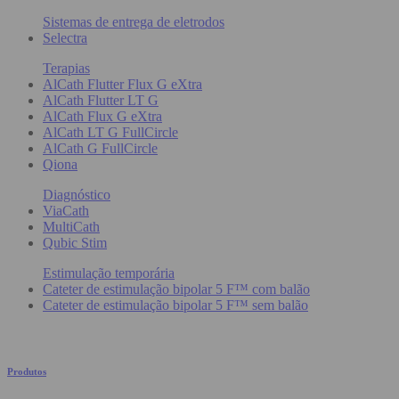
Sistemas de entrega de eletrodos
Selectra
Terapias
AlCath Flutter Flux G eXtra
AlCath Flutter LT G
AlCath Flux G eXtra
AlCath LT G FullCircle
AlCath G FullCircle
Qiona
Diagnóstico
ViaCath
MultiCath
Qubic Stim
Estimulação temporária
Cateter de estimulação bipolar 5 F™ com balão
Cateter de estimulação bipolar 5 F™ sem balão
Produtos