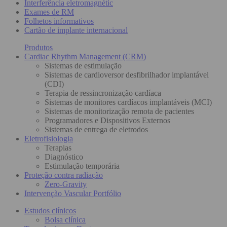
Interferência eletromagnétic
Exames de RM
Folhetos informativos
Cartão de implante internacional
Produtos
Cardiac Rhythm Management (CRM)
Sistemas de estimulação
Sistemas de cardioversor desfibrilhador implantável
(CDI)
Terapia de ressincronização cardíaca
Sistemas de monitores cardíacos implantáveis (MCI)
Sistemas de monitorização remota de pacientes
Programadores e Dispositivos Externos
Sistemas de entrega de eletrodos
Eletrofisiologia
Terapias
Diagnóstico
Estimulação temporária
Proteção contra radiação
Zero-Gravity
Intervenção Vascular Portfólio
Estudos clínicos
Bolsa clínica