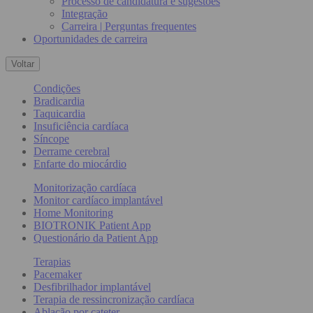
Processo de candidatura e sugestões
Integração
Carreira | Perguntas frequentes
Oportunidades de carreira
Voltar
Condições
Bradicardia
Taquicardia
Insuficiência cardíaca
Síncope
Derrame cerebral
Enfarte do miocárdio
Monitorização cardíaca
Monitor cardíaco implantável
Home Monitoring
BIOTRONIK Patient App
Questionário da Patient App
Terapias
Pacemaker
Desfibrilhador implantável
Terapia de ressincronização cardíaca
Ablação por cateter