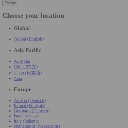
Fechar
Choose your location
Global
Global (English)
Asia Pacific
Australia
China (中文)
Japan (日本語)
Asia
Europe
Austria (Deutsch)
France (Français)
Germany (Deutsch)
Israel (עִברִית)
Italy (Italiano)
Netherlands (Nederlands)