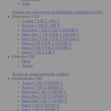
Solia
Sistemas de cardioversor desfibrilhador implantável (CDI)
Dispositivos CDI
Acticor 7 VR-T / DR-T
Rivacor 7 VR-T / DR-T
Ilivia Neo 7 VR-T/VR-T DX/DR-T
Intica Neo 7 VR-T/VR-T DX/DR-T
Intica Neo 5 VR-T/VR-T DX/DR-T
Intica 7 VR-T/VR-T DX/DR-T
Intica 5 VR-T/VR-T DX/DR-T
Inlexa 3 VR-T/DR-T
Eletrodos CDI
Plexa
Pamira
Terapia de ressincronização cardíaca
Desfibrilhador CRT
Acticor 7 HF-T QP/HF-T
Rivacor 7 HF-T QP/HF-T
Ilivia Neo 7 HF-T QP/HF-T
Intica Neo 7 HF-T QP/HF-T
Intica Neo 5 HF-T QP/HF-T
Intica 7 HF-T QP/HF-T
Intica 5 HF-T QP/HF-T