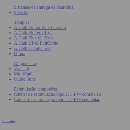
Sistemas de entrega de eletrodos
Selectra
Terapias
AlCath Flutter Flux G eXtra
AlCath Flutter LT G
AlCath Flux G eXtra
AlCath LT G FullCircle
AlCath G FullCircle
Qiona
Diagnóstico
ViaCath
MultiCath
Qubic Stim
Estimulação temporária
Cateter de estimulação bipolar 5 F™ com balão
Cateter de estimulação bipolar 5 F™ sem balão
Produtos