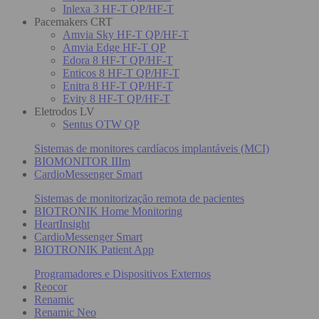
Inlexa 3 HF-T QP/HF-T
Pacemakers CRT
Amvia Sky HF-T QP/HF-T
Amvia Edge HF-T QP
Edora 8 HF-T QP/HF-T
Enticos 8 HF-T QP/HF-T
Enitra 8 HF-T QP/HF-T
Evity 8 HF-T QP/HF-T
Eletrodos LV
Sentus OTW QP
Sistemas de monitores cardíacos implantáveis (MCI)
BIOMONITOR IIIm
CardioMessenger Smart
Sistemas de monitorização remota de pacientes
BIOTRONIK Home Monitoring
HeartInsight
CardioMessenger Smart
BIOTRONIK Patient App
Programadores e Dispositivos Externos
Reocor
Renamic
Renamic Neo