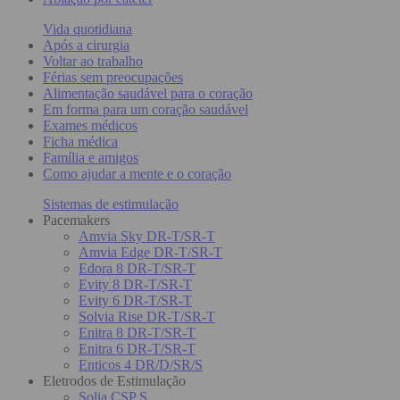
Vida quotidiana
Após a cirurgia
Voltar ao trabalho
Férias sem preocupações
Alimentação saudável para o coração
Em forma para um coração saudável
Exames médicos
Ficha médica
Família e amigos
Como ajudar a mente e o coração
Sistemas de estimulação
Pacemakers
Amvia Sky DR-T/SR-T
Amvia Edge DR-T/SR-T
Edora 8 DR-T/SR-T
Evity 8 DR-T/SR-T
Evity 6 DR-T/SR-T
Solvia Rise DR-T/SR-T
Enitra 8 DR-T/SR-T
Enitra 6 DR-T/SR-T
Enticos 4 DR/D/SR/S
Eletrodos de Estimulação
Solia CSP S