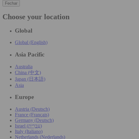
Fechar
Choose your location
Global
Global (English)
Asia Pacific
Australia
China (中文)
Japan (日本語)
Asia
Europe
Austria (Deutsch)
France (Français)
Germany (Deutsch)
Israel (עִברִית)
Italy (Italiano)
Netherlands (Nederlands)