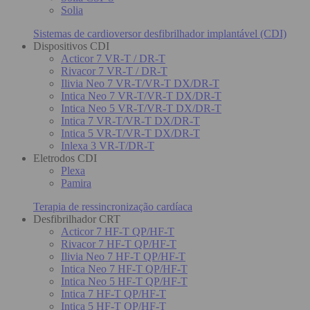
Solia
Sistemas de cardioversor desfibrilhador implantável (CDI)
Dispositivos CDI
Acticor 7 VR-T / DR-T
Rivacor 7 VR-T / DR-T
Ilivia Neo 7 VR-T/VR-T DX/DR-T
Intica Neo 7 VR-T/VR-T DX/DR-T
Intica Neo 5 VR-T/VR-T DX/DR-T
Intica 7 VR-T/VR-T DX/DR-T
Intica 5 VR-T/VR-T DX/DR-T
Inlexa 3 VR-T/DR-T
Eletrodos CDI
Plexa
Pamira
Terapia de ressincronização cardíaca
Desfibrilhador CRT
Acticor 7 HF-T QP/HF-T
Rivacor 7 HF-T QP/HF-T
Ilivia Neo 7 HF-T QP/HF-T
Intica Neo 7 HF-T QP/HF-T
Intica Neo 5 HF-T QP/HF-T
Intica 7 HF-T QP/HF-T
Intica 5 HF-T QP/HF-T