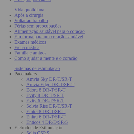
Vida quotidiana
Após a cirurgia
Voltar ao trabalho
Férias sem preocupações
Alimentação saudável para o coração
Em forma para um coração saudável
Exames médicos
Ficha médica
Família e amigos
Como ajudar a mente e o coração
Sistemas de estimulação
Pacemakers
Amvia Sky DR-T/SR-T
Amvia Edge DR-T/SR-T
Edora 8 DR-T/SR-T
Evity 8 DR-T/SR-T
Evity 6 DR-T/SR-T
Solvia Rise DR-T/SR-T
Enitra 8 DR-T/SR-T
Enitra 6 DR-T/SR-T
Enticos 4 DR/D/SR/S
Eletrodos de Estimulação
Solia CSP S