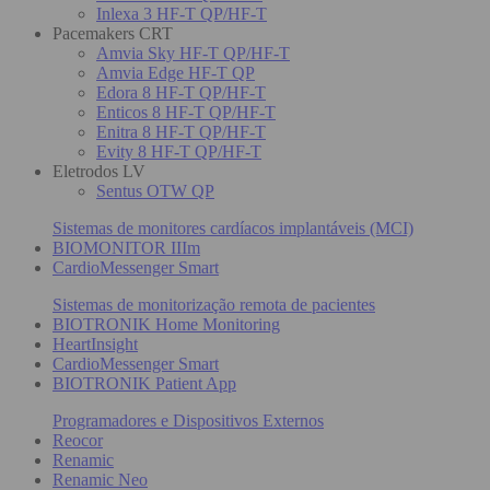
Inlexa 3 HF-T QP/HF-T
Pacemakers CRT
Amvia Sky HF-T QP/HF-T
Amvia Edge HF-T QP
Edora 8 HF-T QP/HF-T
Enticos 8 HF-T QP/HF-T
Enitra 8 HF-T QP/HF-T
Evity 8 HF-T QP/HF-T
Eletrodos LV
Sentus OTW QP
Sistemas de monitores cardíacos implantáveis (MCI)
BIOMONITOR IIIm
CardioMessenger Smart
Sistemas de monitorização remota de pacientes
BIOTRONIK Home Monitoring
HeartInsight
CardioMessenger Smart
BIOTRONIK Patient App
Programadores e Dispositivos Externos
Reocor
Renamic
Renamic Neo