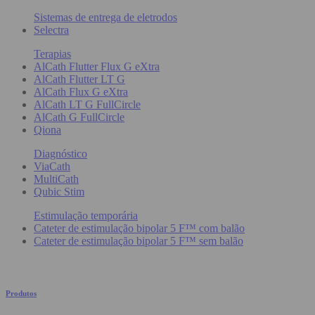
Sistemas de entrega de eletrodos
Selectra
Terapias
AlCath Flutter Flux G eXtra
AlCath Flutter LT G
AlCath Flux G eXtra
AlCath LT G FullCircle
AlCath G FullCircle
Qiona
Diagnóstico
ViaCath
MultiCath
Qubic Stim
Estimulação temporária
Cateter de estimulação bipolar 5 F™ com balão
Cateter de estimulação bipolar 5 F™ sem balão
Produtos