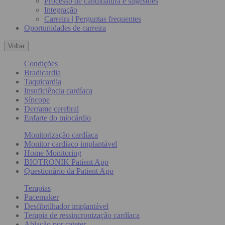
Processo de candidatura e sugestões
Integração
Carreira | Perguntas frequentes
Oportunidades de carreira
Voltar
Condições
Bradicardia
Taquicardia
Insuficiência cardíaca
Síncope
Derrame cerebral
Enfarte do miocárdio
Monitorização cardíaca
Monitor cardíaco implantável
Home Monitoring
BIOTRONIK Patient App
Questionário da Patient App
Terapias
Pacemaker
Desfibrilhador implantável
Terapia de ressincronização cardíaca
Ablação por cateter