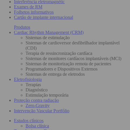
Interferência eletromagnétic
Exames de RM
Folhetos informativos
Cartão de implante internacional
Produtos
Cardiac Rhythm Management (CRM)
Sistemas de estimulação
Sistemas de cardioversor desfibrilhador implantável
(CDI)
Terapia de ressincronização cardíaca
Sistemas de monitores cardíacos implantáveis (MCI)
Sistemas de monitorização remota de pacientes
Programadores e Dispositivos Externos
Sistemas de entrega de eletrodos
Eletrofisiologia
Terapias
Diagnóstico
Estimulação temporária
Proteção contra radiação
Zero-Gravity
Intervenção Vascular Portfólio
Estudos clínicos
Bolsa clínica