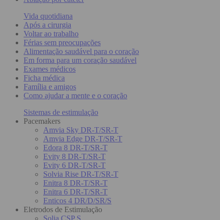
Vida quotidiana
Após a cirurgia
Voltar ao trabalho
Férias sem preocupações
Alimentação saudável para o coração
Em forma para um coração saudável
Exames médicos
Ficha médica
Família e amigos
Como ajudar a mente e o coração
Sistemas de estimulação
Pacemakers
Amvia Sky DR-T/SR-T
Amvia Edge DR-T/SR-T
Edora 8 DR-T/SR-T
Evity 8 DR-T/SR-T
Evity 6 DR-T/SR-T
Solvia Rise DR-T/SR-T
Enitra 8 DR-T/SR-T
Enitra 6 DR-T/SR-T
Enticos 4 DR/D/SR/S
Eletrodos de Estimulação
Solia CSP S