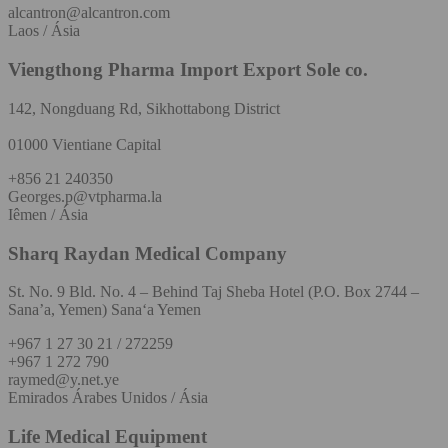
alcantron@alcantron.com
Laos / Ásia
Viengthong Pharma Import Export Sole co.
142, Nongduang Rd, Sikhottabong District
01000 Vientiane Capital
+856 21 240350
Georges.p@vtpharma.la
Iêmen / Ásia
Sharq Raydan Medical Company
St. No. 9 Bld. No. 4 – Behind Taj Sheba Hotel (P.O. Box 2744 –
Sana’a, Yemen) Sana‘a Yemen
+967 1 27 30 21 / 272259
+967 1 272 790
raymed@y.net.ye
Emirados Árabes Unidos / Ásia
Life Medical Equipment