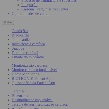
Processo de candidatura e sugestões
Integração
Carreira | Perguntas frequentes
Oportunidades de carreira
Voltar
Condições
Bradicardia
Taquicardia
Insuficiência cardíaca
Síncope
Derrame cerebral
Enfarte do miocárdio
Monitorização cardíaca
Monitor cardíaco implantável
Home Monitoring
BIOTRONIK Patient App
Questionário da Patient App
Terapias
Pacemaker
Desfibrilhador implantável
Terapia de ressincronização cardíaca
Ablação por cateter