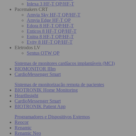
Inlexa 3 HF-T QP/HF-T
Pacemakers CRT
Amvia Sky HF-T QP/HF-T
Amvia Edge HF-T QP
Edora 8 HF-T QP/HF-T
Enticos 8 HF-T QP/HF-T
Enitra 8 HF-T QP/HF-T
Evity 8 HF-T QP/HF-T
Eletrodos LV
Sentus OTW QP
Sistemas de monitores cardíacos implantáveis (MCI)
BIOMONITOR IIIm
CardioMessenger Smart
Sistemas de monitorização remota de pacientes
BIOTRONIK Home Monitoring
HeartInsight
CardioMessenger Smart
BIOTRONIK Patient App
Programadores e Dispositivos Externos
Reocor
Renamic
Renamic Neo