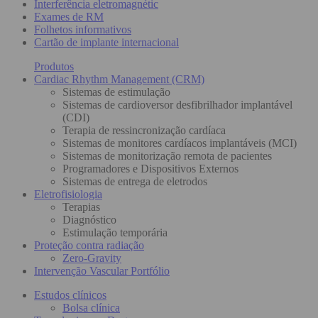
Interferência eletromagnétic
Exames de RM
Folhetos informativos
Cartão de implante internacional
Produtos
Cardiac Rhythm Management (CRM)
Sistemas de estimulação
Sistemas de cardioversor desfibrilhador implantável
(CDI)
Terapia de ressincronização cardíaca
Sistemas de monitores cardíacos implantáveis (MCI)
Sistemas de monitorização remota de pacientes
Programadores e Dispositivos Externos
Sistemas de entrega de eletrodos
Eletrofisiologia
Terapias
Diagnóstico
Estimulação temporária
Proteção contra radiação
Zero-Gravity
Intervenção Vascular Portfólio
Estudos clínicos
Bolsa clínica