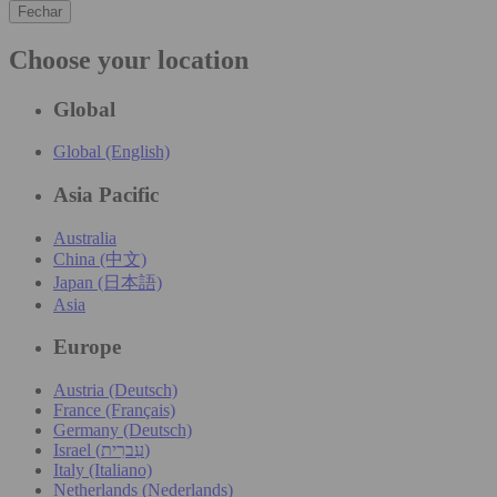
Fechar
Choose your location
Global
Global (English)
Asia Pacific
Australia
China (中文)
Japan (日本語)
Asia
Europe
Austria (Deutsch)
France (Français)
Germany (Deutsch)
Israel (עִברִית)
Italy (Italiano)
Netherlands (Nederlands)