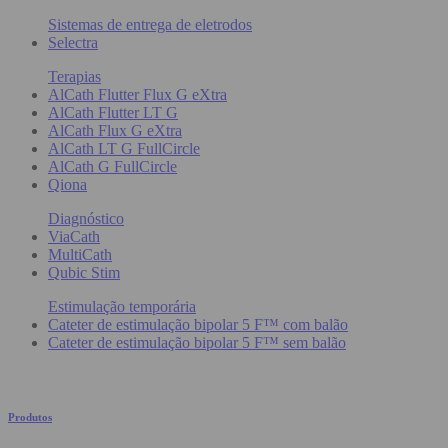
Sistemas de entrega de eletrodos
Selectra
Terapias
AlCath Flutter Flux G eXtra
AlCath Flutter LT G
AlCath Flux G eXtra
AlCath LT G FullCircle
AlCath G FullCircle
Qiona
Diagnóstico
ViaCath
MultiCath
Qubic Stim
Estimulação temporária
Cateter de estimulação bipolar 5 F™ com balão
Cateter de estimulação bipolar 5 F™ sem balão
Produtos