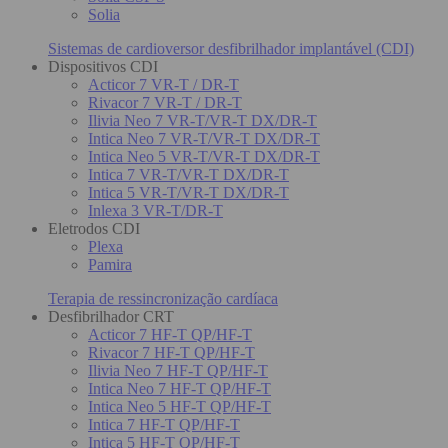
Solia
Sistemas de cardioversor desfibrilhador implantável (CDI)
Dispositivos CDI
Acticor 7 VR-T / DR-T
Rivacor 7 VR-T / DR-T
Ilivia Neo 7 VR-T/VR-T DX/DR-T
Intica Neo 7 VR-T/VR-T DX/DR-T
Intica Neo 5 VR-T/VR-T DX/DR-T
Intica 7 VR-T/VR-T DX/DR-T
Intica 5 VR-T/VR-T DX/DR-T
Inlexa 3 VR-T/DR-T
Eletrodos CDI
Plexa
Pamira
Terapia de ressincronização cardíaca
Desfibrilhador CRT
Acticor 7 HF-T QP/HF-T
Rivacor 7 HF-T QP/HF-T
Ilivia Neo 7 HF-T QP/HF-T
Intica Neo 7 HF-T QP/HF-T
Intica Neo 5 HF-T QP/HF-T
Intica 7 HF-T QP/HF-T
Intica 5 HF-T QP/HF-T