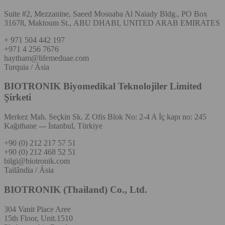
Suite #2, Mezzanine, Saeed Mosuaba Al Naiady Bldg., PO Box
31678, Maktoum St., ABU DHABI, UNITED ARAB EMIRATES
+ 971 504 442 197
+971 4 256 7676
haytham@lifemeduae.com
Turquia / Ásia
BIOTRONIK Biyomedikal Teknolojiler Limited
Şirketi
Merkez Mah. Seçkin Sk. Z Ofis Blok No: 2-4 A İç kapı no: 245
Kağıthane --- İstanbul, Türkiye
+90 (0) 212 217 57 51
+90 (0) 212 468 52 51
bilgi@biotronik.com
Tailândia / Ásia
BIOTRONIK (Thailand) Co., Ltd.
304 Vanit Place Aree
15th Floor, Unit.1510