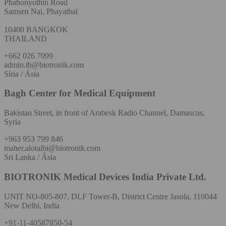
Phahonyothin Road
Samsen Nai, Phayathai
10400 BANGKOK
THAILAND
+662 026 7099
admin.th@biotronik.com
Síria / Ásia
Bagh Center for Medical Equipment
Bakistan Street, in front of Arabesk Radio Channel, Damascus,
Syria
+963 953 799 846
maher.alotaibi@biotronik.com
Sri Lanka / Ásia
BIOTRONIK Medical Devices India Private Ltd.
UNIT NO-805-807, DLF Tower-B, District Centre Jasola, 110044
New Delhi, India
+91-11-40587850-54