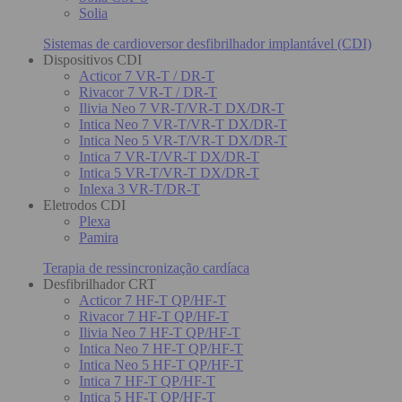
Solia
Sistemas de cardioversor desfibrilhador implantável (CDI)
Dispositivos CDI
Acticor 7 VR-T / DR-T
Rivacor 7 VR-T / DR-T
Ilivia Neo 7 VR-T/VR-T DX/DR-T
Intica Neo 7 VR-T/VR-T DX/DR-T
Intica Neo 5 VR-T/VR-T DX/DR-T
Intica 7 VR-T/VR-T DX/DR-T
Intica 5 VR-T/VR-T DX/DR-T
Inlexa 3 VR-T/DR-T
Eletrodos CDI
Plexa
Pamira
Terapia de ressincronização cardíaca
Desfibrilhador CRT
Acticor 7 HF-T QP/HF-T
Rivacor 7 HF-T QP/HF-T
Ilivia Neo 7 HF-T QP/HF-T
Intica Neo 7 HF-T QP/HF-T
Intica Neo 5 HF-T QP/HF-T
Intica 7 HF-T QP/HF-T
Intica 5 HF-T QP/HF-T