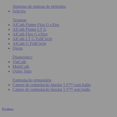
Sistemas de entrega de eletrodos
Selectra
Terapias
AlCath Flutter Flux G eXtra
AlCath Flutter LT G
AlCath Flux G eXtra
AlCath LT G FullCircle
AlCath G FullCircle
Qiona
Diagnóstico
ViaCath
MultiCath
Qubic Stim
Estimulação temporária
Cateter de estimulação bipolar 5 F™ com balão
Cateter de estimulação bipolar 5 F™ sem balão
Produtos