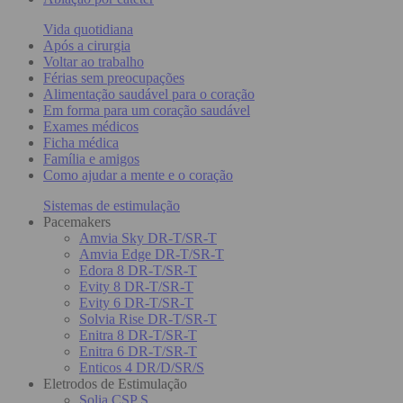
Vida quotidiana
Após a cirurgia
Voltar ao trabalho
Férias sem preocupações
Alimentação saudável para o coração
Em forma para um coração saudável
Exames médicos
Ficha médica
Família e amigos
Como ajudar a mente e o coração
Sistemas de estimulação
Pacemakers
Amvia Sky DR-T/SR-T
Amvia Edge DR-T/SR-T
Edora 8 DR-T/SR-T
Evity 8 DR-T/SR-T
Evity 6 DR-T/SR-T
Solvia Rise DR-T/SR-T
Enitra 8 DR-T/SR-T
Enitra 6 DR-T/SR-T
Enticos 4 DR/D/SR/S
Eletrodos de Estimulação
Solia CSP S