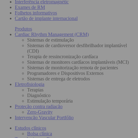
Interferência eletromagnétic
Exames de RM
Folhetos informativos
Cartão de implante internacional
Produtos
Cardiac Rhythm Management (CRM)
Sistemas de estimulação
Sistemas de cardioversor desfibrilhador implantável
(CDI)
Terapia de ressincronização cardíaca
Sistemas de monitores cardíacos implantáveis (MCI)
Sistemas de monitorização remota de pacientes
Programadores e Dispositivos Externos
Sistemas de entrega de eletrodos
Eletrofisiologia
Terapias
Diagnóstico
Estimulação temporária
Proteção contra radiação
Zero-Gravity
Intervenção Vascular Portfólio
Estudos clínicos
Bolsa clínica