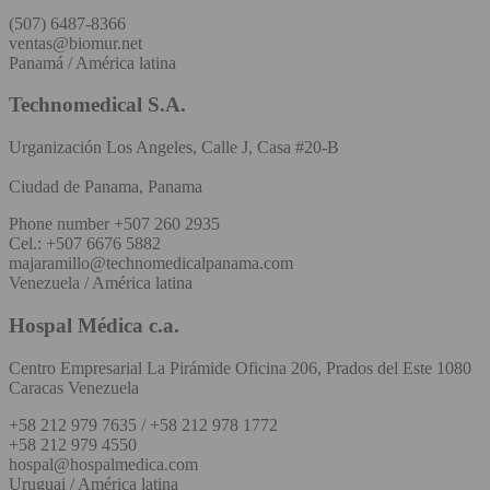
(507) 6487-8366
ventas@biomur.net
Panamá / América latina
Technomedical S.A.
Urganización Los Angeles, Calle J, Casa #20-B
Ciudad de Panama, Panama
Phone number +507 260 2935
Cel.: +507 6676 5882
majaramillo@technomedicalpanama.com
Venezuela / América latina
Hospal Médica c.a.
Centro Empresarial La Pirámide Oficina 206, Prados del Este 1080
Caracas Venezuela
+58 212 979 7635 / +58 212 978 1772
+58 212 979 4550
hospal@hospalmedica.com
Uruguai / América latina