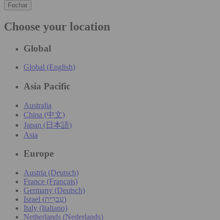
Fechar
Choose your location
Global
Global (English)
Asia Pacific
Australia
China (中文)
Japan (日本語)
Asia
Europe
Austria (Deutsch)
France (Français)
Germany (Deutsch)
Israel (עִברִית)
Italy (Italiano)
Netherlands (Nederlands)