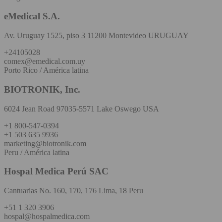
eMedical S.A.
Av. Uruguay 1525, piso 3 11200 Montevideo URUGUAY
+24105028
comex@emedical.com.uy
Porto Rico / América latina
BIOTRONIK, Inc.
6024 Jean Road 97035-5571 Lake Oswego USA
+1 800-547-0394
+1 503 635 9936
marketing@biotronik.com
Peru / América latina
Hospal Medica Perú SAC
Cantuarias No. 160, 170, 176 Lima, 18 Peru
+51 1 320 3906
hospal@hospalmedica.com