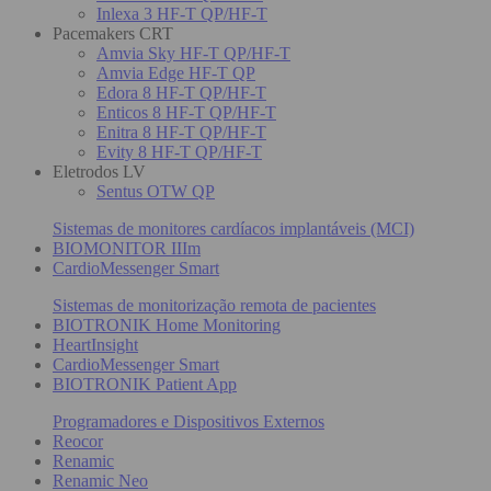
Inlexa 3 HF-T QP/HF-T
Pacemakers CRT
Amvia Sky HF-T QP/HF-T
Amvia Edge HF-T QP
Edora 8 HF-T QP/HF-T
Enticos 8 HF-T QP/HF-T
Enitra 8 HF-T QP/HF-T
Evity 8 HF-T QP/HF-T
Eletrodos LV
Sentus OTW QP
Sistemas de monitores cardíacos implantáveis (MCI)
BIOMONITOR IIIm
CardioMessenger Smart
Sistemas de monitorização remota de pacientes
BIOTRONIK Home Monitoring
HeartInsight
CardioMessenger Smart
BIOTRONIK Patient App
Programadores e Dispositivos Externos
Reocor
Renamic
Renamic Neo