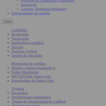
Processo de candidatura e sugestões
Integração
Carreira | Perguntas frequentes
Oportunidades de carreira
Voltar
Condições
Bradicardia
Taquicardia
Insuficiência cardíaca
Síncope
Derrame cerebral
Enfarte do miocárdio
Monitorização cardíaca
Monitor cardíaco implantável
Home Monitoring
BIOTRONIK Patient App
Questionário da Patient App
Terapias
Pacemaker
Desfibrilhador implantável
Terapia de ressincronização cardíaca
Ablação por cateter