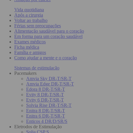
Vida quotidiana
Após a cirurgia
Voltar ao trabalho
Férias sem preocupações
Alimentação saudável para o coração
Em forma para um coração saudável
Exames médicos
Ficha médica
Família e amigos
Como ajudar a mente e o coração
Sistemas de estimulação
Pacemakers
Amvia Sky DR-T/SR-T
Amvia Edge DR-T/SR-T
Edora 8 DR-T/SR-T
Evity 8 DR-T/SR-T
Evity 6 DR-T/SR-T
Solvia Rise DR-T/SR-T
Enitra 8 DR-T/SR-T
Enitra 6 DR-T/SR-T
Enticos 4 DR/D/SR/S
Eletrodos de Estimulação
Solia CSP S