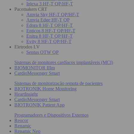
Inlexa 3 HF-T QP/HF-T
Pacemakers CRT
Amvia Sky HF-T QP/HF-T
Amvia Edge HF-T QP
Edora 8 HF-T QP/HF-T
Enticos 8 HF-T QP/HF-T
Enitra 8 HF-T QP/HF-T
Evity 8 HF-T QP/HF-T
Eletrodos LV
Sentus OTW QP
Sistemas de monitores cardíacos implantáveis (MCI)
BIOMONITOR IIIm
CardioMessenger Smart
Sistemas de monitorização remota de pacientes
BIOTRONIK Home Monitoring
HeartInsight
CardioMessenger Smart
BIOTRONIK Patient App
Programadores e Dispositivos Externos
Reocor
Renamic
Renamic Neo