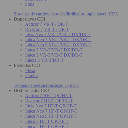
Solia
Sistemas de cardioversor desfibrilhador implantável (CDI)
Dispositivos CDI
Acticor 7 VR-T / DR-T
Rivacor 7 VR-T / DR-T
Ilivia Neo 7 VR-T/VR-T DX/DR-T
Intica Neo 7 VR-T/VR-T DX/DR-T
Intica Neo 5 VR-T/VR-T DX/DR-T
Intica 7 VR-T/VR-T DX/DR-T
Intica 5 VR-T/VR-T DX/DR-T
Inlexa 3 VR-T/DR-T
Eletrodos CDI
Plexa
Pamira
Terapia de ressincronização cardíaca
Desfibrilhador CRT
Acticor 7 HF-T QP/HF-T
Rivacor 7 HF-T QP/HF-T
Ilivia Neo 7 HF-T QP/HF-T
Intica Neo 7 HF-T QP/HF-T
Intica Neo 5 HF-T QP/HF-T
Intica 7 HF-T QP/HF-T
Intica 5 HF-T QP/HF-T