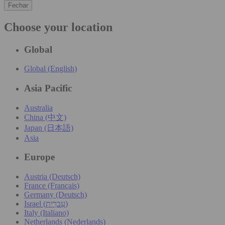
Fechar
Choose your location
Global
Global (English)
Asia Pacific
Australia
China (中文)
Japan (日本語)
Asia
Europe
Austria (Deutsch)
France (Français)
Germany (Deutsch)
Israel (עִברִית)
Italy (Italiano)
Netherlands (Nederlands)