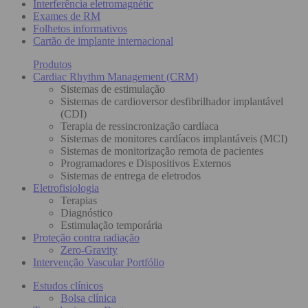
Interferência eletromagnétic
Exames de RM
Folhetos informativos
Cartão de implante internacional
Produtos
Cardiac Rhythm Management (CRM)
Sistemas de estimulação
Sistemas de cardioversor desfibrilhador implantável
(CDI)
Terapia de ressincronização cardíaca
Sistemas de monitores cardíacos implantáveis (MCI)
Sistemas de monitorização remota de pacientes
Programadores e Dispositivos Externos
Sistemas de entrega de eletrodos
Eletrofisiologia
Terapias
Diagnóstico
Estimulação temporária
Proteção contra radiação
Zero-Gravity
Intervenção Vascular Portfólio
Estudos clínicos
Bolsa clínica