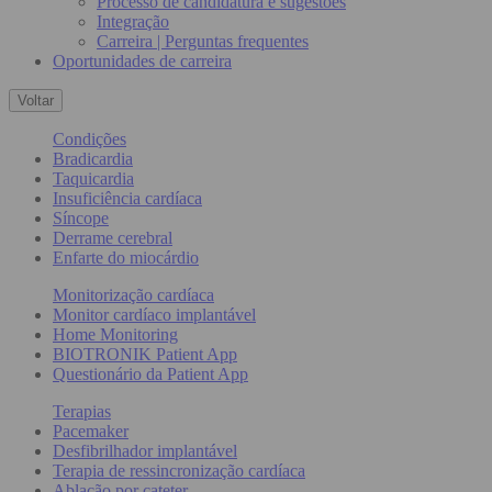
Processo de candidatura e sugestões
Integração
Carreira | Perguntas frequentes
Oportunidades de carreira
Voltar
Condições
Bradicardia
Taquicardia
Insuficiência cardíaca
Síncope
Derrame cerebral
Enfarte do miocárdio
Monitorização cardíaca
Monitor cardíaco implantável
Home Monitoring
BIOTRONIK Patient App
Questionário da Patient App
Terapias
Pacemaker
Desfibrilhador implantável
Terapia de ressincronização cardíaca
Ablação por cateter