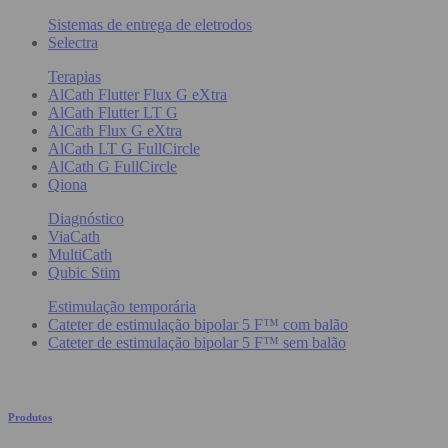
Sistemas de entrega de eletrodos
Selectra
Terapias
AlCath Flutter Flux G eXtra
AlCath Flutter LT G
AlCath Flux G eXtra
AlCath LT G FullCircle
AlCath G FullCircle
Qiona
Diagnóstico
ViaCath
MultiCath
Qubic Stim
Estimulação temporária
Cateter de estimulação bipolar 5 F™ com balão
Cateter de estimulação bipolar 5 F™ sem balão
Produtos