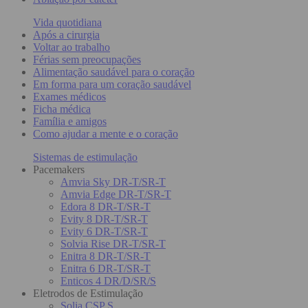
Vida quotidiana
Após a cirurgia
Voltar ao trabalho
Férias sem preocupações
Alimentação saudável para o coração
Em forma para um coração saudável
Exames médicos
Ficha médica
Família e amigos
Como ajudar a mente e o coração
Sistemas de estimulação
Pacemakers
Amvia Sky DR-T/SR-T
Amvia Edge DR-T/SR-T
Edora 8 DR-T/SR-T
Evity 8 DR-T/SR-T
Evity 6 DR-T/SR-T
Solvia Rise DR-T/SR-T
Enitra 8 DR-T/SR-T
Enitra 6 DR-T/SR-T
Enticos 4 DR/D/SR/S
Eletrodos de Estimulação
Solia CSP S