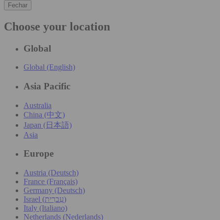
Fechar
Choose your location
Global
Global (English)
Asia Pacific
Australia
China (中文)
Japan (日本語)
Asia
Europe
Austria (Deutsch)
France (Français)
Germany (Deutsch)
Israel (עִברִית)
Italy (Italiano)
Netherlands (Nederlands)