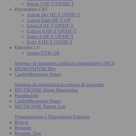
Inlexa 3 HF-T QP/HF-T
Pacemakers CRT
Amvia Sky HF-T QP/HF-T
Amvia Edge HF-T QP
Edora 8 HF-T QP/HF-T
Enticos 8 HF-T QP/HF-T
Enitra 8 HF-T QP/HF-T
Evity 8 HF-T QP/HF-T
Eletrodos LV
Sentus OTW QP
Sistemas de monitores cardíacos implantáveis (MCI)
BIOMONITOR IIIm
CardioMessenger Smart
Sistemas de monitorização remota de pacientes
BIOTRONIK Home Monitoring
HeartInsight
CardioMessenger Smart
BIOTRONIK Patient App
Programadores e Dispositivos Externos
Reocor
Renamic
Renamic Neo