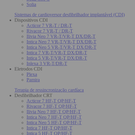
Solia
Sistemas de cardioversor desfibrilhador implantável (CDI)
Dispositivos CDI
Acticor 7 VR-T / DR-T
Rivacor 7 VR-T / DR-T
Ilivia Neo 7 VR-T/VR-T DX/DR-T
Intica Neo 7 VR-T/VR-T DX/DR-T
Intica Neo 5 VR-T/VR-T DX/DR-T
Intica 7 VR-T/VR-T DX/DR-T
Intica 5 VR-T/VR-T DX/DR-T
Inlexa 3 VR-T/DR-T
Eletrodos CDI
Plexa
Pamira
Terapia de ressincronização cardíaca
Desfibrilhador CRT
Acticor 7 HF-T QP/HF-T
Rivacor 7 HF-T QP/HF-T
Ilivia Neo 7 HF-T QP/HF-T
Intica Neo 7 HF-T QP/HF-T
Intica Neo 5 HF-T QP/HF-T
Intica 7 HF-T QP/HF-T
Intica 5 HF-T QP/HF-T