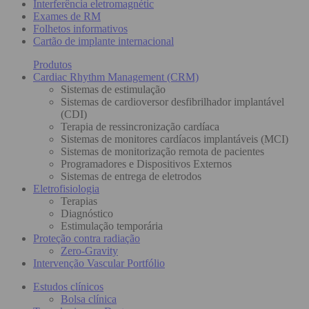
Interferência eletromagnétic
Exames de RM
Folhetos informativos
Cartão de implante internacional
Produtos
Cardiac Rhythm Management (CRM)
Sistemas de estimulação
Sistemas de cardioversor desfibrilhador implantável
(CDI)
Terapia de ressincronização cardíaca
Sistemas de monitores cardíacos implantáveis (MCI)
Sistemas de monitorização remota de pacientes
Programadores e Dispositivos Externos
Sistemas de entrega de eletrodos
Eletrofisiologia
Terapias
Diagnóstico
Estimulação temporária
Proteção contra radiação
Zero-Gravity
Intervenção Vascular Portfólio
Estudos clínicos
Bolsa clínica