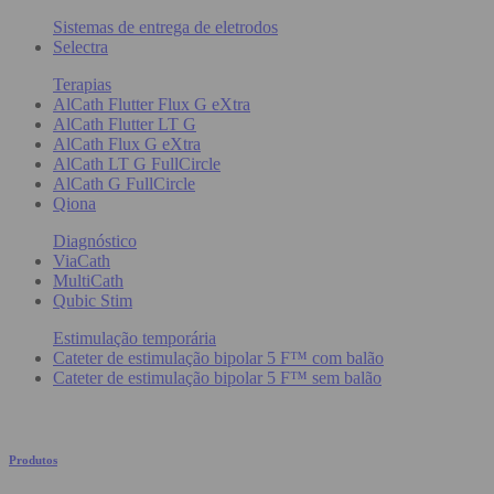
Sistemas de entrega de eletrodos
Selectra
Terapias
AlCath Flutter Flux G eXtra
AlCath Flutter LT G
AlCath Flux G eXtra
AlCath LT G FullCircle
AlCath G FullCircle
Qiona
Diagnóstico
ViaCath
MultiCath
Qubic Stim
Estimulação temporária
Cateter de estimulação bipolar 5 F™ com balão
Cateter de estimulação bipolar 5 F™ sem balão
Produtos