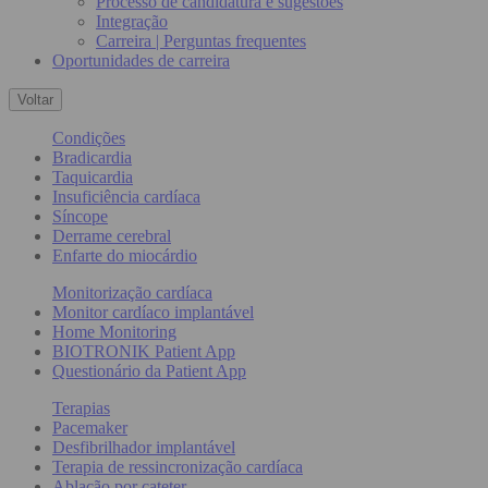
Processo de candidatura e sugestões
Integração
Carreira | Perguntas frequentes
Oportunidades de carreira
Voltar
Condições
Bradicardia
Taquicardia
Insuficiência cardíaca
Síncope
Derrame cerebral
Enfarte do miocárdio
Monitorização cardíaca
Monitor cardíaco implantável
Home Monitoring
BIOTRONIK Patient App
Questionário da Patient App
Terapias
Pacemaker
Desfibrilhador implantável
Terapia de ressincronização cardíaca
Ablação por cateter