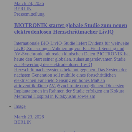
March 24, 2026
BERLIN
Pressemitteilung
BIOTRONIK startet globale Studie zum neuen
elektrodenlosen Herzschrittmacher LivIQ
Internationale BIO‑LivIQ‑Studie liefert Evidenz für weltweite
LivIQ‑Zulassungen Validierung von Far‑Field‑Sensing und
AV‑Synchronie mit realen klinischen Daten BIOTRONIK hat
heute den Start seiner globalen, zulassungsrelevanten Studie
zur Bewertung des elektrodenlosen LivIQ
Herzschrittmachersystems bekannt gegeben. Das System der
nächsten Generation soll mithilfe eines fortschrittlichen
elektrischen Far‑Field‑Sensing ein hohes Maß an
atrioventrikulärer (AV-)Synchronie ermöglichen. Die ersten
Implantationen im Rahmen der Studie erfolgten am Kokura
Memorial Hospital in Kitakyushu sowie am
Image
March 23, 2026
BERLIN