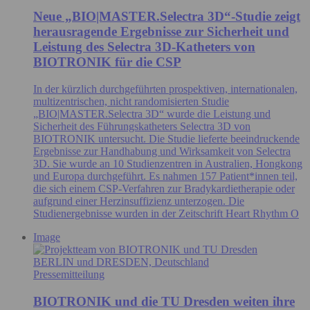
Neue „BIO|MASTER.Selectra 3D“-Studie zeigt
herausragende Ergebnisse zur Sicherheit und
Leistung des Selectra 3D-Katheters von
BIOTRONIK für die CSP
In der kürzlich durchgeführten prospektiven, internationalen,
multizentrischen, nicht randomisierten Studie
„BIO|MASTER.Selectra 3D“ wurde die Leistung und
Sicherheit des Führungskatheters Selectra 3D von
BIOTRONIK untersucht. Die Studie lieferte beeindruckende
Ergebnisse zur Handhabung und Wirksamkeit von Selectra
3D. Sie wurde an 10 Studienzentren in Australien, Hongkong
und Europa durchgeführt. Es nahmen 157 Patient*innen teil,
die sich einem CSP-Verfahren zur Bradykardietherapie oder
aufgrund einer Herzinsuffizienz unterzogen. Die
Studienergebnisse wurden in der Zeitschrift Heart Rhythm O
Image
BERLIN und DRESDEN, Deutschland
Pressemitteilung
BIOTRONIK und die TU Dresden weiten ihre