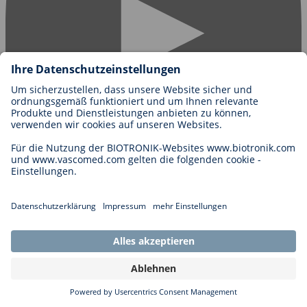
Contact us
Biotronik Vertriebs-GmbH
Technologiestraße 10
1120 Wien
Österreich
Über uns