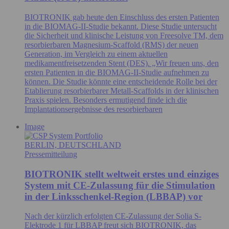
BIOTRONIK gab heute den Einschluss des ersten Patienten
in die BIOMAG-II-Studie bekannt. Diese Studie untersucht
die Sicherheit und klinische Leistung von Freesolve TM, dem
resorbierbaren Magnesium-Scaffold (RMS) der neuen
Generation, im Vergleich zu einem aktuellen
medikamentfreisetzenden Stent (DES). „Wir freuen uns, den
ersten Patienten in die BIOMAG-II-Studie aufnehmen zu
können. Die Studie könnte eine entscheidende Rolle bei der
Etablierung resorbierbarer Metall-Scaffolds in der klinischen
Praxis spielen. Besonders ermutigend finde ich die
Implantationsergebnisse des resorbierbaren
Image
BERLIN, DEUTSCHLAND
Pressemitteilung
BIOTRONIK stellt weltweit erstes und einziges
System mit CE-Zulassung für die Stimulation
in der Linksschenkel-Region (LBBAP) vor
Nach der kürzlich erfolgten CE-Zulassung der Solia S-
Elektrode 1 für LBBAP freut sich BIOTRONIK, das