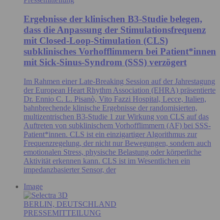
Ergebnisse der klinischen B3-Studie belegen,
dass die Anpassung der Stimulationsfrequenz
mit Closed-Loop-Stimulation (CLS)
subklinisches Vorhofflimmern bei Patient*innen
mit Sick-Sinus-Syndrom (SSS) verzögert
Im Rahmen einer Late-Breaking Session auf der Jahrestagung
der European Heart Rhythm Association (EHRA) präsentierte
Dr. Ennio C. L. Pisanò, Vito Fazzi Hospital, Lecce, Italien,
bahnbrechende klinische Ergebnisse der randomisierten,
multizentrischen B3-Studie 1 zur Wirkung von CLS auf das
Auftreten von subklinischem Vorhofflimmern (AF) bei SSS-
Patient*innen. CLS ist ein einzigartiger Algorithmus zur
Frequenzregelung, der nicht nur Bewegungen, sondern auch
emotionalen Stress, physische Belastung oder körperliche
Aktivität erkennen kann. CLS ist im Wesentlichen ein
impedanzbasierter Sensor, der
Image
BERLIN, DEUTSCHLAND
PRESSEMITTEILUNG