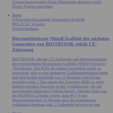
Fernnachsorgesystem Home Monitoring aktiviert wurde.
Dieses System unterstützt
Image
BÜLACH, Schweiz
Pressemitteilung
Bioresorbierbarer Metall-Scaffold der nächsten
Generation von BIOTRONIK erhält CE-
Zulassung
BIOTRONIK gibt die CE-Zulassung und Markteinführung
des resorbierbaren Magnesium-Scaffolds (RMS) Freesolve
TM bekannt. Der RMS der dritten Generation wurde so
entwickelt, dass er eine optimierte Gefäßunterstützung bietet
und gleichzeitig innerhalb von 12 Monaten vom Körper
resorbiert wird. 1 Das macht den Freesolve RMS zu einer
bahnbrechenden Neuerung in der Gefäßtherapie, die auf
zuverlässiger klinischer Evidenz basiert. Aktuelle Daten aus
der BIOMAG-I-Studie zeigen, dass 99,3 % der
Magnesiumstreben 12 Monate nach der Implantation
vollständig abgebaut sind. 2 Außerdem belegen sie eine