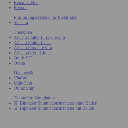
Renamic Neo
Reocor
Einführungssysteme für Elektroden
Selectra
Therapien
AlCath Flutter Flux G eXtra
AlCath Flutter LT G
AlCath Flux G eXtra
AlCath G FullCircle
Qubic RF
Qiona
Diagnostik
ViaCath
MultiCath
Qubic Stim
Temporäre Stimulation
5F Bipolarer Stimulationskatheter ohne Ballon
5F Bipolarer Stimulationskatheter mit Ballon