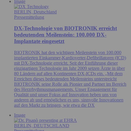
Image
BERLIN, Deutschland
Pressemitteilung
DX-Technologie von BIOTRONIK erreicht
bedeutenden Meilenstein: 100.000 DX-
Implantate eingesetzt
BIOTRONIK hat den wichtigen Meilenstein von 100.000
implantierten Einkammer-Kardioverter-Defibrillatoren (ICD)
mit DX-Technologie erreicht. Seit der Einführung dieser
einzigartigen Technologie im Jahr 2009 setzen Ärzte in über
80 Ländern auf allen Kontinenten DX-ICDs ein. „Mit dem
Erreichen dieses bedeutenden Meilensteins unterstreicht
BIOTRONIK seine Rolle als Pionier und Partner im Bereich
des Herzrhythmusmanagements. Unser Engagement für
Qualität und unser Fokus auf Innovation heben uns von
anderen ab und ermöglichen es uns, sinnvolle Innovationen
auf den Markt zu bringen, wie etwa die DX
Image
BERLIN, DEUTSCHLAND
Pressemitteilung