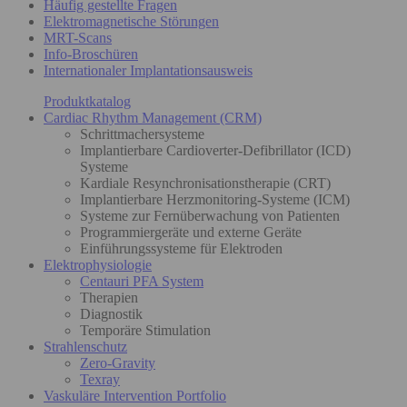
Häufig gestellte Fragen
Elektromagnetische Störungen
MRT-Scans
Info-Broschüren
Internationaler Implantationsausweis
Produktkatalog
Cardiac Rhythm Management (CRM)
Schrittmachersysteme
Implantierbare Cardioverter-Defibrillator (ICD)
Systeme
Kardiale Resynchronisationstherapie (CRT)
Implantierbare Herzmonitoring-Systeme (ICM)
Systeme zur Fernüberwachung von Patienten
Programmiergeräte und externe Geräte
Einführungssysteme für Elektroden
Elektrophysiologie
Centauri PFA System
Therapien
Diagnostik
Temporäre Stimulation
Strahlenschutz
Zero-Gravity
Texray
Vaskuläre Intervention Portfolio