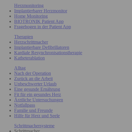
Herzmonitoring
Implantierbarer Herzmonitor
Home Monitoring
BIOTRONIK Patient App
Fragebogen in der Patient App
Therapien
Herzschrittmacher
Implantierbare Defibrillatoren
Kardiale Resynchronisationstherapie
Katheterablation
Alltag
Nach der Operation
Zurück an die Arbeit
Unbeschwerter Urlaub
Eine gesunde Ernährung
Fit für ein gesundes Herz
Ärztliche Untersuchungen
Notfallpass
Familie und Freunde
Hilfe für Herz und Seele
Schrittmachersysteme
Schrittmacher