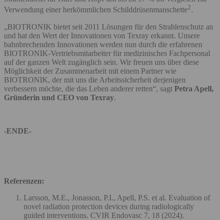
2
Verwendung einer herkömmlichen Schilddrüsenmanschette
.
„BIOTRONIK bietet seit 2011 Lösungen für den Strahlenschutz an
und hat den Wert der Innovationen von Texray erkannt. Unsere
bahnbrechenden Innovationen werden nun durch die erfahrenen
BIOTRONIK-Vertriebsmitarbeiter für medizinisches Fachpersonal
auf der ganzen Welt zugänglich sein. Wir freuen uns über diese
Möglichkeit der Zusammenarbeit mit einem Partner wie
BIOTRONIK, der mit uns die Arbeitssicherheit derjenigen
verbessern möchte, die das Leben anderer retten“, sagt
Petra Apell,
Gründerin und CEO von Texray
.
-ENDE-
Referenzen:
Larsson, M.E., Jonasson, P.I., Apell, P.S. et al. Evaluation of
novel radiation protection devices during radiologically
guided interventions. CVIR Endovasc 7, 18 (2024).