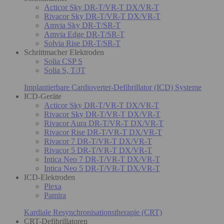
Acticor Sky DR-T/VR-T DX/VR-T
Rivacor Sky DR-T/VR-T DX/VR-T
Amvia Sky DR-T/SR-T
Amvia Edge DR-T/SR-T
Solvia Rise DR-T/SR-T
Schrittmacher Elektroden
Solia CSP S
Solia S, T/JT
Implantierbare Cardioverter-Defibrillator (ICD) Systeme
ICD-Geräte
Acticor Sky DR-T/VR-T DX/VR-T
Rivacor Sky DR-T/VR-T DX/VR-T
Rivacor Aura DR-T/VR-T DX/VR-T
Rivacor Rise DR-T/VR-T DX/VR-T
Rivacor 7 DR-T/VR-T DX/VR-T
Rivacor 5 DR-T/VR-T DX/VR-T
Intica Neo 7 DR-T/VR-T DX/VR-T
Intica Neo 5 DR-T/VR-T DX/VR-T
ICD-Elektroden
Plexa
Pamira
Kardiale Resynchronisationstherapie (CRT)
CRT-Defibrillatoren