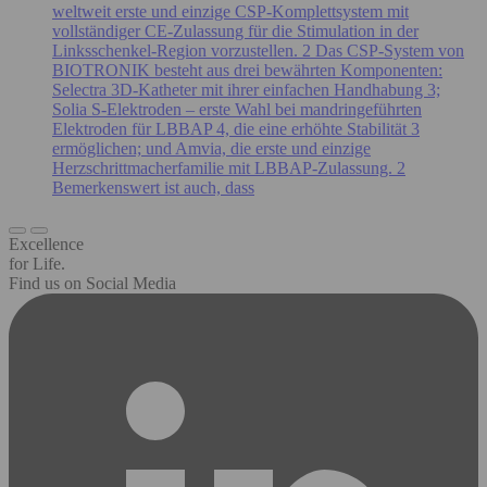
weltweit erste und einzige CSP-Komplettsystem mit
vollständiger CE-Zulassung für die Stimulation in der
Linksschenkel-Region vorzustellen. 2 Das CSP-System von
BIOTRONIK besteht aus drei bewährten Komponenten:
Selectra 3D-Katheter mit ihrer einfachen Handhabung 3;
Solia S-Elektroden – erste Wahl bei mandringeführten
Elektroden für LBBAP 4, die eine erhöhte Stabilität 3
ermöglichen; und Amvia, die erste und einzige
Herzschrittmacherfamilie mit LBBAP-Zulassung. 2
Bemerkenswert ist auch, dass
Excellence
for Life.
Find us on Social Media