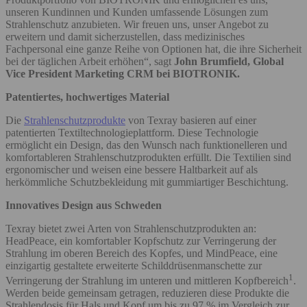
unseren Kundinnen und Kunden umfassende Lösungen zum
Strahlenschutz anzubieten. Wir freuen uns, unser Angebot zu
erweitern und damit sicherzustellen, dass medizinisches
Fachpersonal eine ganze Reihe von Optionen hat, die ihre Sicherheit
bei der täglichen Arbeit erhöhen“, sagt
John Brumfield, Global
Vice President Marketing CRM bei BIOTRONIK.
Patentiertes, hochwertiges Material
Die
Strahlenschutzprodukte
von Texray basieren auf einer
patentierten Textiltechnologieplattform. Diese Technologie
ermöglicht ein Design, das den Wunsch nach funktionelleren und
komfortableren Strahlenschutzprodukten erfüllt. Die Textilien sind
ergonomischer und weisen eine bessere Haltbarkeit auf als
herkömmliche Schutzbekleidung mit gummiartiger Beschichtung.
Innovatives Design aus Schweden
Texray bietet zwei Arten von Strahlenschutzprodukten an:
HeadPeace, ein komfortabler Kopfschutz zur Verringerung der
Strahlung im oberen Bereich des Kopfes, und MindPeace, eine
einzigartig gestaltete erweiterte Schilddrüsenmanschette zur
1
Verringerung der Strahlung im unteren und mittleren Kopfbereich
.
Werden beide gemeinsam getragen, reduzieren diese Produkte die
Strahlendosis für Hals und Kopf um bis zu 97 % im Vergleich zur