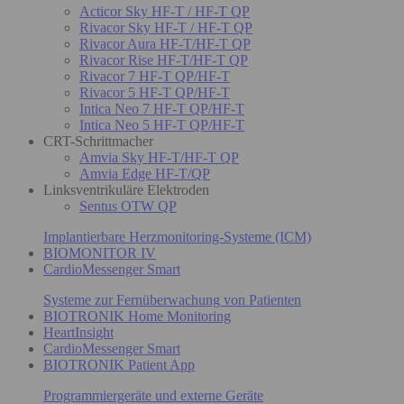
Acticor Sky HF-T / HF-T QP
Rivacor Sky HF-T / HF-T QP
Rivacor Aura HF-T/HF-T QP
Rivacor Rise HF-T/HF-T QP
Rivacor 7 HF-T QP/HF-T
Rivacor 5 HF-T QP/HF-T
Intica Neo 7 HF-T QP/HF-T
Intica Neo 5 HF-T QP/HF-T
CRT-Schrittmacher
Amvia Sky HF-T/HF-T QP
Amvia Edge HF-T/QP
Linksventrikuläre Elektroden
Sentus OTW QP
Implantierbare Herzmonitoring-Systeme (ICM)
BIOMONITOR IV
CardioMessenger Smart
Systeme zur Fernüberwachung von Patienten
BIOTRONIK Home Monitoring
HeartInsight
CardioMessenger Smart
BIOTRONIK Patient App
Programmiergeräte und externe Geräte