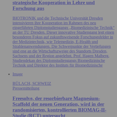
strategische Kooperation in Lehre und
Forschung aus
BIOTRONIK und die Technische Universität Dresden
intensivieren ihre Kooperation im Rahmen des neu
eingeführten Diplomstudiengangs „Biomedizinische Technik“
an der TU Dresden. Dieser innovative Studiengang legt einen
besonderen Fokus auf zukunftsweisende Forschungsfelder in
der Medizintechnik, wie Telemedizin, E-Health und
Strahlenanwendungen. Die Schwerpunkte der Vertiefungen
sind eng an die Wirtschaftszweige des Standorts Dresden,
Sachsens und der Region angelehnt. Prof. Hagen Malberg,
Studiendekan des Diplomstudiengangs Biomedizinische
Technik und Direktor des Instituts für Biomedizinische
Image
BÜLACH, SCHWEIZ
Pressemitteilung
Freesolve, der resorbierbare Magnesium-
Scaffold der neuen Generation, wird in der
randomisierten, kontrollierten BIOMAG-II-
Studie (RCT) untersucht