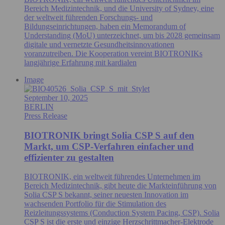
Bereich Medizintechnik, und die University of Sydney, eine
der weltweit führenden Forschungs- und
Bildungseinrichtungen, haben ein Memorandum of
Understanding (MoU) unterzeichnet, um bis 2028 gemeinsam
digitale und vernetzte Gesundheitsinnovationen
voranzutreiben. Die Kooperation vereint BIOTRONIKs
langjährige Erfahrung mit kardialen
Image
September 10, 2025
BERLIN
Press Release
BIOTRONIK bringt Solia CSP S auf den
Markt, um CSP-Verfahren einfacher und
effizienter zu gestalten
BIOTRONIK, ein weltweit führendes Unternehmen im
Bereich Medizintechnik, gibt heute die Markteinführung von
Solia CSP S bekannt, seiner neuesten Innovation im
wachsenden Portfolio für die Stimulation des
Reizleitungssystems (Conduction System Pacing, CSP). Solia
CSP S ist die erste und einzige Herzschrittmacher-Elektrode