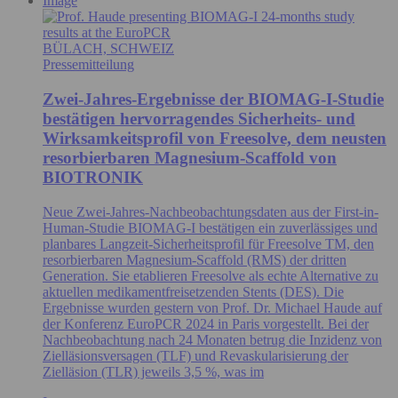
Image
BÜLACH, SCHWEIZ
Pressemitteilung
Zwei-Jahres-Ergebnisse der BIOMAG-I-Studie
bestätigen hervorragendes Sicherheits- und
Wirksamkeitsprofil von Freesolve, dem neusten
resorbierbaren Magnesium-Scaffold von
BIOTRONIK
Neue Zwei-Jahres-Nachbeobachtungsdaten aus der First-in-
Human-Studie BIOMAG-I bestätigen ein zuverlässiges und
planbares Langzeit-Sicherheitsprofil für Freesolve TM, den
resorbierbaren Magnesium-Scaffold (RMS) der dritten
Generation. Sie etablieren Freesolve als echte Alternative zu
aktuellen medikamentfreisetzenden Stents (DES). Die
Ergebnisse wurden gestern von Prof. Dr. Michael Haude auf
der Konferenz EuroPCR 2024 in Paris vorgestellt. Bei der
Nachbeobachtung nach 24 Monaten betrug die Inzidenz von
Zielläsionsversagen (TLF) und Revaskularisierung der
Zielläsion (TLR) jeweils 3,5 %, was im