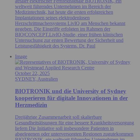
atrialer elektrischer Fernfeldsignale BIOTRONIK, ein
weltweit führendes Unternehmen im Bereich der
Medizintechnik, hat heute die ersten erfolgreichen
Implantationen seines elektrodenlosen
Herzschrittmachersystems LivIQ am Menschen bekannt
gegeben. Die Eingriffe erfolgten im Rahmen der
BIO|CONCEPT.LivIQ‑Studie, einer frühen klinischen
Untersuchung zur ersten Bewertung der Sicherheit und
Leistungsfähigkeit des Systems. Dr. Paul
Image
October 22, 2025
SYDNEY, Australien
BIOTRONIK und die University of Sydney
kooperieren für digitale Innovationen in der
Herzmedizin
Dreijährige Zusammenarbeit soll skalierbare
Gesundheitslösungen für eine bessere Krankheitsversorgung
liefern Die Initiative soll insbesondere Patienten in
abgelegenen oder unterversorgten Regionen zugutekommen
BIOTRONIK, ein weltweit führendes Unternehmen im