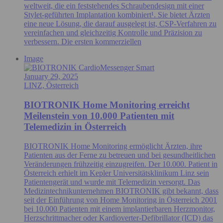
weltweit, die ein feststehendes Schraubendesign mit einer
Stylet-geführten Implantation kombiniert¹. Sie bietet Ärzten
eine neue Lösung, die darauf ausgelegt ist, CSP-Verfahren zu
vereinfachen und gleichzeitig Kontrolle und Präzision zu
verbessern. Die ersten kommerziellen
Image
January 29, 2025
LINZ, Österreich
BIOTRONIK Home Monitoring erreicht
Meilenstein von 10.000 Patienten mit
Telemedizin in Österreich
BIOTRONIK Home Monitoring ermöglicht Ärzten, ihre
Patienten aus der Ferne zu betreuen und bei gesundheitlichen
Veränderungen frühzeitig einzugreifen. Der 10.000. Patient in
Österreich erhielt im Kepler Universitätsklinikum Linz sein
Patientengerät und wurde mit Telemedizin versorgt. Das
Medizintechnikunternehmen BIOTRONIK gibt bekannt, dass
seit der Einführung von Home Monitoring in Österreich 2001
bei 10.000 Patienten mit einem implantierbaren Herzmonitor,
Herzschrittmacher oder Kardioverter-Defibrillator (ICD) das