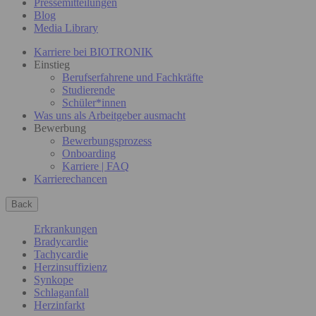
Pressemitteilungen
Blog
Media Library
Karriere bei BIOTRONIK
Einstieg
Berufserfahrene und Fachkräfte
Studierende
Schüler*innen
Was uns als Arbeitgeber ausmacht
Bewerbung
Bewerbungsprozess
Onboarding
Karriere | FAQ
Karrierechancen
Back
Erkrankungen
Bradycardie
Tachycardie
Herzinsuffizienz
Synkope
Schlaganfall
Herzinfarkt