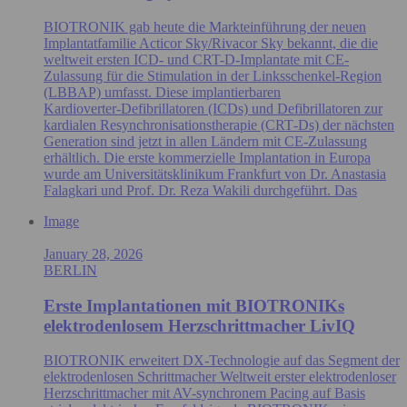
BIOTRONIK gab heute die Markteinführung der neuen
Implantatfamilie Acticor Sky/Rivacor Sky bekannt, die die
weltweit ersten ICD- und CRT-D-Implantate mit CE-
Zulassung für die Stimulation in der Linksschenkel-Region
(LBBAP) umfasst. Diese implantierbaren
Kardioverter‑Defibrillatoren (ICDs) und Defibrillatoren zur
kardialen Resynchronisationstherapie (CRT‑Ds) der nächsten
Generation sind jetzt in allen Ländern mit CE‑Zulassung
erhältlich. Die erste kommerzielle Implantation in Europa
wurde am Universitätsklinikum Frankfurt von Dr. Anastasia
Falagkari und Prof. Dr. Reza Wakili durchgeführt. Das
Image
January 28, 2026
BERLIN
Erste Implantationen mit BIOTRONIKs
elektrodenlosem Herzschrittmacher LivIQ
BIOTRONIK erweitert DX-Technologie auf das Segment der
elektrodenlosen Schrittmacher Weltweit erster elektrodenloser
Herzschrittmacher mit AV-synchronem Pacing auf Basis