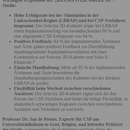
Wichtigste Ergebnisse der „BIO|MASTER.Selectra 3D“-
Studie:
Hohe Erfolgsrate bei der Stimulation in der
Linksschenkel-Region (LBBAP) und bei CSP-Verfahren
insgesamt:
Der Selectra 3D-Katheter zeigte bei LBBAP
einen Implantationserfolg von beeindruckenden 99 % und
eine allgemeine CSP-Erfolgsrate von 94 %.
Positives Feedback:
94 % der implantierenden Ärztinnen
und Ärzte gaben positives Feedback zur Durchführung
mandringestützter Implantationsverfahren mit einer
Kombination aus Selectra 3D-Katheter und Solia S-
Elektrode.*
Einfache Handhabung:
Mehr als 95 % der implantierenden
Ärztinnen und Ärzte bewerteten die
Handhabungseigenschaften des Katheters bei der direkten
LBBAP als positiv.
Flexibilität beim Wechsel zwischen verschiedenen
Ansätzen:
Der Selectra 3D-Katheter eignet sich für den
Einsatz bei CSP-Verfahren und bietet die nötige Flexibilität, in
anatomisch schwierigen Regionen zwischen verschiedenen
Ansätzen und Techniken zu wechseln.
Professor
Dr. Jan de Pooter, Experte für CSP am
Universitätsklinikum in Gent, Belgien, und leitender Prüfarzt
der Studie
, kommentierte die Ergebnisse und hob dabei die