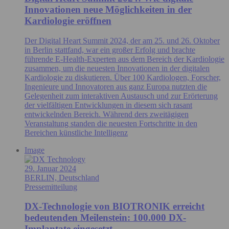
Innovationen neue Möglichkeiten in der
Kardiologie eröffnen
Der Digital Heart Summit 2024, der am 25. und 26. Oktober
in Berlin stattfand, war ein großer Erfolg und brachte
führende E-Health-Experten aus dem Bereich der Kardiologie
zusammen, um die neuesten Innovationen in der digitalen
Kardiologie zu diskutieren. Über 100 Kardiologen, Forscher,
Ingenieure und Innovatoren aus ganz Europa nutzten die
Gelegenheit zum interaktiven Austausch und zur Erörterung
der vielfältigen Entwicklungen in diesem sich rasant
entwickelnden Bereich. Während ders zweitägigen
Veranstaltung standen die neuesten Fortschritte in den
Bereichen künstliche Intelligenz
Image
29. Januar 2024
BERLIN, Deutschland
Pressemitteilung
DX-Technologie von BIOTRONIK erreicht
bedeutenden Meilenstein: 100.000 DX-
Implantate eingesetzt