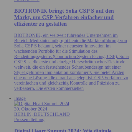
BIOTRONIK bringt Solia CSP S auf den
Markt, um CSP-Verfahren einfacher und
effizienter zu gestalten
BIOTRONIK, ein weltweit führendes Unternehmen im
Bereich Medizintechnik, gibt heute die Markteinführung von
Solia CSP S bekannt, seiner neuesten Innovation im
wachsenden Portfolio für die Stimulation des
Reizleitungssystems (Conduction System Pacing, CSP). Solia
CSP S ist die erste und einzige Herzschrittmacher-Elektrode
weltweit, die ein feststehendes Schraubendesign mit einer
Stylet-geführten Implantation kombiniert¹. Sie bietet Ärzten
eine neue Lösung, die darauf ausgelegt ist, CSP-Verfahren zu
vereinfachen und gleichzeitig Kontrolle und Präzision zu
verbessern. Die ersten kommerziellen
Image
30. Oktober 2024
BERLIN, DEUTSCHLAND
Pressemitteilung
Digital Heart Summit 2024: Wie digitale