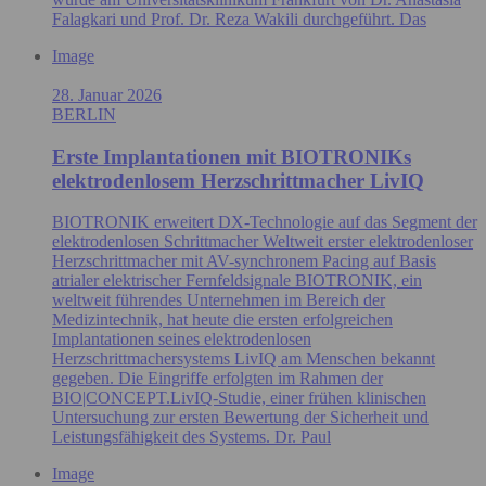
Falagkari und Prof. Dr. Reza Wakili durchgeführt. Das
Image
28. Januar 2026
BERLIN
Erste Implantationen mit BIOTRONIKs
elektrodenlosem Herzschrittmacher LivIQ
BIOTRONIK erweitert DX-Technologie auf das Segment der
elektrodenlosen Schrittmacher Weltweit erster elektrodenloser
Herzschrittmacher mit AV-synchronem Pacing auf Basis
atrialer elektrischer Fernfeldsignale BIOTRONIK, ein
weltweit führendes Unternehmen im Bereich der
Medizintechnik, hat heute die ersten erfolgreichen
Implantationen seines elektrodenlosen
Herzschrittmachersystems LivIQ am Menschen bekannt
gegeben. Die Eingriffe erfolgten im Rahmen der
BIO|CONCEPT.LivIQ‑Studie, einer frühen klinischen
Untersuchung zur ersten Bewertung der Sicherheit und
Leistungsfähigkeit des Systems. Dr. Paul
Image