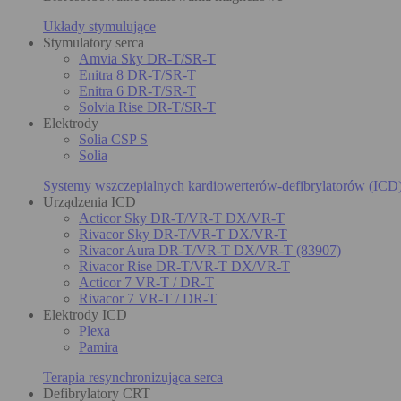
Układy stymulujące
Stymulatory serca
Amvia Sky DR-T/SR-T
Enitra 8 DR-T/SR-T
Enitra 6 DR-T/SR-T
Solvia Rise DR-T/SR-T
Elektrody
Solia CSP S
Solia
Systemy wszczepialnych kardiowerterów-defibrylatorów (ICD
Urządzenia ICD
Acticor Sky DR-T/VR-T DX/VR-T
Rivacor Sky DR-T/VR-T DX/VR-T
Rivacor Aura DR-T/VR-T DX/VR-T (83907)
Rivacor Rise DR-T/VR-T DX/VR-T
Acticor 7 VR-T / DR-T
Rivacor 7 VR-T / DR-T
Elektrody ICD
Plexa
Pamira
Terapia resynchronizująca serca
Defibrylatory CRT