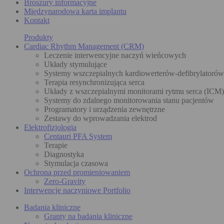
Broszury informacyjne
Międzynarodowa karta implantu
Kontakt
Produkty
Cardiac Rhythm Management (CRM)
Leczenie interwencyjne naczyń wieńcowych
Układy stymulujące
Systemy wszczepialnych kardiowerterów-defibrylatoró
Terapia resynchronizująca serca
Układy z wszczepialnymi monitorami rytmu serca (ICM)
Systemy do zdalnego monitorowania stanu pacjentów
Programatory i urządzenia zewnętrzne
Zestawy do wprowadzania elektrod
Elektrofizjologia
Centauri PFA System
Terapie
Diagnostyka
Stymulacja czasowa
Ochrona przed promieniowaniem
Zero-Gravity
Interwencje naczyniowe Portfolio
Badania kliniczne
Granty na badania kliniczne