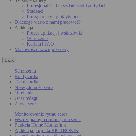
Szczeble kariery
Profesjonaliści i doświadczeni kandydaci
Studenci
Początkujący i praktykanci
Dlaczego warto z nami pracować?
Aplikacja
Proces aplikacji i wskazówki
Wdrożenie
Kariera | FAQ
Możliwości rozwoju kariery
Back
Schorzenia
Bradykardia
Tachykardia
Niewydolność serca
Omdlenie
Udar mózgu
Zawał serca
Monitorowanie rytmu serca
Wszczepialny monitor rytmu serca
Funkcja Home Monitoring
Aplikacja pacjenta BIOTRONIK
Kwestionariusz w aplikacji pacjenta