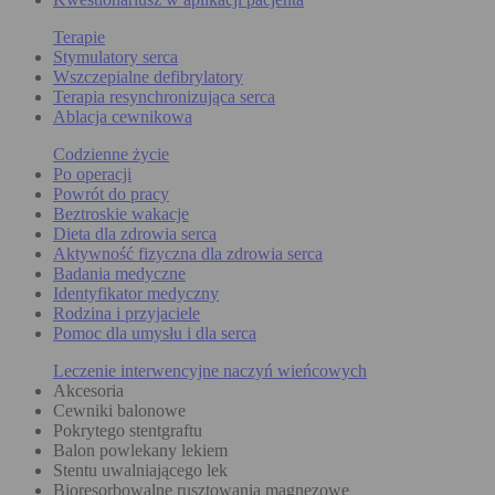
Terapie
Stymulatory serca
Wszczepialne defibrylatory
Terapia resynchronizująca serca
Ablacja cewnikowa
Codzienne życie
Po operacji
Powrót do pracy
Beztroskie wakacje
Dieta dla zdrowia serca
Aktywność fizyczna dla zdrowia serca
Badania medyczne
Identyfikator medyczny
Rodzina i przyjaciele
Pomoc dla umysłu i dla serca
Leczenie interwencyjne naczyń wieńcowych
Akcesoria
Cewniki balonowe
Pokrytego stentgraftu
Balon powlekany lekiem
Stentu uwalniającego lek
Bioresorbowalne rusztowania magnezowe