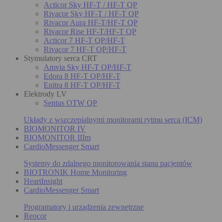
Acticor Sky HF-T / HF-T QP
Rivacor Sky HF-T / HF-T QP
Rivacor Aura HF-T/HF-T QP
Rivacor Rise HF-T/HF-T QP
Acticor 7 HF-T QP/HF-T
Rivacor 7 HF-T QP/HF-T
Stymulatory serca CRT
Amvia Sky HF-T QP/HF-T
Edora 8 HF-T QP/HF-T
Enitra 8 HF-T QP/HF-T
Elektrody LV
Sentus OTW QP
Układy z wszczepialnymi monitorami rytmu serca (ICM)
BIOMONITOR IV
BIOMONITOR IIIm
CardioMessenger Smart
Systemy do zdalnego monitorowania stanu pacjentów
BIOTRONIK Home Monitoring
HeartInsight
CardioMessenger Smart
Programatory i urządzenia zewnętrzne
Reocor