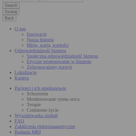
Szukaj
Back
O nas
Innowacje
Nasza historia
Misja, wizja, wartości
Odpowiedzialność biznesu
Społeczna odpowiedzialność biznesu
Etyczne postępowanie w biznesie
Zrównoważony rozwój
Lokalizacje
Kariera
Pacjenci i ich opiekunowie
Schorzenia
Monitorowanie rytmu serca
Terapie
Codzienne życie
Wyszukiwarka szpitali
FAQ
Zakłócenia elektromagnetyczne
Badania MRI