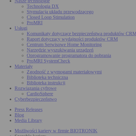
Nasze technologie
Technologia DX
Stymulacja układu przewodzącego
Closed Loop Stimulation
ProMRI
Usługi
Komunikaty dotyczące bezpieczeństwa produktów CR
Raport dotyczący wydajności produktów CRM
Centrum Serwisowe Home Monitoring
Narzędzie wyszukiwania urządzeń
Oprogramowanie programatora do pobrania
ProMRI SystemCheck
Materiały
Zgodność z wymogami materiałowymi
Biblioteka techniczna
Biblioteka instrukcji
Rozwiązania cyfrowe
CardioSphere
Cyberbezpieczeństwo
Press Releases
Blog
Media Library
Możliwości kariery w firmie BIOTRONIK