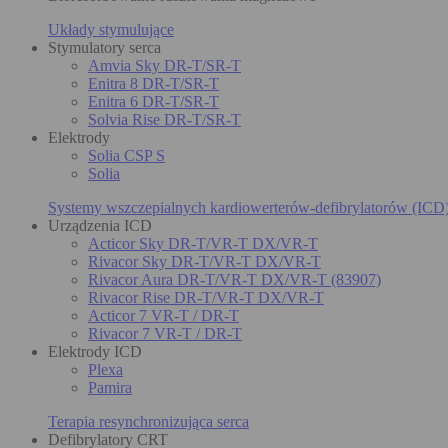
Układy stymulujące
Stymulatory serca
Amvia Sky DR-T/SR-T
Enitra 8 DR-T/SR-T
Enitra 6 DR-T/SR-T
Solvia Rise DR-T/SR-T
Elektrody
Solia CSP S
Solia
Systemy wszczepialnych kardiowerterów-defibrylatorów (ICD
Urządzenia ICD
Acticor Sky DR-T/VR-T DX/VR-T
Rivacor Sky DR-T/VR-T DX/VR-T
Rivacor Aura DR-T/VR-T DX/VR-T (83907)
Rivacor Rise DR-T/VR-T DX/VR-T
Acticor 7 VR-T / DR-T
Rivacor 7 VR-T / DR-T
Elektrody ICD
Plexa
Pamira
Terapia resynchronizująca serca
Defibrylatory CRT