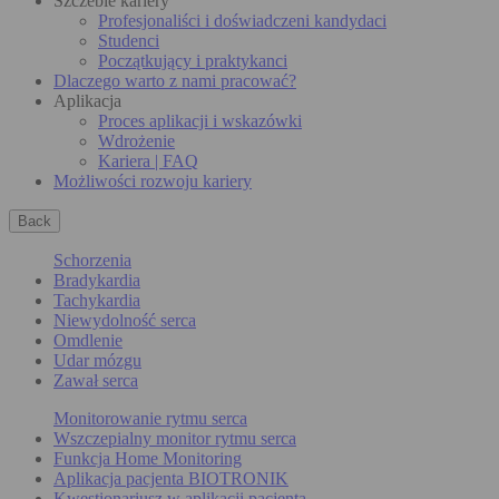
Szczeble kariery
Profesjonaliści i doświadczeni kandydaci
Studenci
Początkujący i praktykanci
Dlaczego warto z nami pracować?
Aplikacja
Proces aplikacji i wskazówki
Wdrożenie
Kariera | FAQ
Możliwości rozwoju kariery
Back
Schorzenia
Bradykardia
Tachykardia
Niewydolność serca
Omdlenie
Udar mózgu
Zawał serca
Monitorowanie rytmu serca
Wszczepialny monitor rytmu serca
Funkcja Home Monitoring
Aplikacja pacjenta BIOTRONIK
Kwestionariusz w aplikacji pacjenta