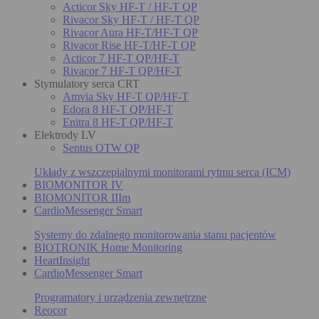
Acticor Sky HF-T / HF-T QP
Rivacor Sky HF-T / HF-T QP
Rivacor Aura HF-T/HF-T QP
Rivacor Rise HF-T/HF-T QP
Acticor 7 HF-T QP/HF-T
Rivacor 7 HF-T QP/HF-T
Stymulatory serca CRT
Amvia Sky HF-T QP/HF-T
Edora 8 HF-T QP/HF-T
Enitra 8 HF-T QP/HF-T
Elektrody LV
Sentus OTW QP
Układy z wszczepialnymi monitorami rytmu serca (ICM)
BIOMONITOR IV
BIOMONITOR IIIm
CardioMessenger Smart
Systemy do zdalnego monitorowania stanu pacjentów
BIOTRONIK Home Monitoring
HeartInsight
CardioMessenger Smart
Programatory i urządzenia zewnętrzne
Reocor