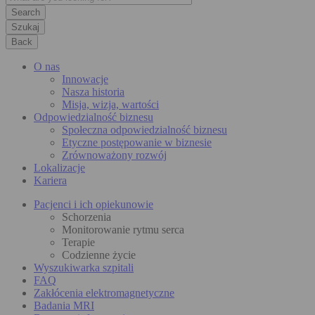
Szukaj
Back
O nas
Innowacje
Nasza historia
Misja, wizja, wartości
Odpowiedzialność biznesu
Społeczna odpowiedzialność biznesu
Etyczne postępowanie w biznesie
Zrównoważony rozwój
Lokalizacje
Kariera
Pacjenci i ich opiekunowie
Schorzenia
Monitorowanie rytmu serca
Terapie
Codzienne życie
Wyszukiwarka szpitali
FAQ
Zakłócenia elektromagnetyczne
Badania MRI