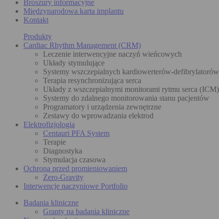
Broszury informacyjne
Międzynarodowa karta implantu
Kontakt
Produkty
Cardiac Rhythm Management (CRM)
Leczenie interwencyjne naczyń wieńcowych
Układy stymulujące
Systemy wszczepialnych kardiowerterów-defibrylatoró
Terapia resynchronizująca serca
Układy z wszczepialnymi monitorami rytmu serca (ICM)
Systemy do zdalnego monitorowania stanu pacjentów
Programatory i urządzenia zewnętrzne
Zestawy do wprowadzania elektrod
Elektrofizjologia
Centauri PFA System
Terapie
Diagnostyka
Stymulacja czasowa
Ochrona przed promieniowaniem
Zero-Gravity
Interwencje naczyniowe Portfolio
Badania kliniczne
Granty na badania kliniczne