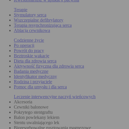
Terapie
Stymulatory serca
Wszczepialne defibrylatory
Terapia resynchronizująca serca
Ablacja cewnikowa
Codzienne życie
Po operacji
Powrót do pracy
Beztroskie wakacje
Dieta dla zdrowia serca
Aktywność fizyczna dla zdrowia serca
Badania medyczne
Identyfikator medyczny
Rodzina i przyjaciele
Pomoc dla umysłu i dla serca
Leczenie interwencyjne naczyń wieńcowych
Akcesoria
Cewniki balonowe
Pokrytego stentgraftu
Balon powlekany lekiem
Stentu uwalniającego lek
Bioresorbowalne rusztowania magnezowe