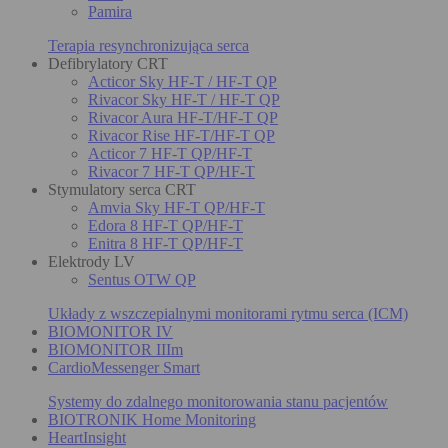
Pamira
Terapia resynchronizująca serca
Defibrylatory CRT
Acticor Sky HF-T / HF-T QP
Rivacor Sky HF-T / HF-T QP
Rivacor Aura HF-T/HF-T QP
Rivacor Rise HF-T/HF-T QP
Acticor 7 HF-T QP/HF-T
Rivacor 7 HF-T QP/HF-T
Stymulatory serca CRT
Amvia Sky HF-T QP/HF-T
Edora 8 HF-T QP/HF-T
Enitra 8 HF-T QP/HF-T
Elektrody LV
Sentus OTW QP
Układy z wszczepialnymi monitorami rytmu serca (ICM)
BIOMONITOR IV
BIOMONITOR IIIm
CardioMessenger Smart
Systemy do zdalnego monitorowania stanu pacjentów
BIOTRONIK Home Monitoring
HeartInsight