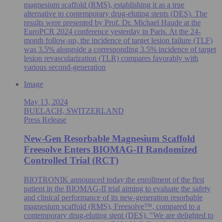
magnesium scaffold (RMS), establishing it as a true
alternative to contemporary drug-eluting stents (DES). The
results were presented by Prof. Dr. Michael Haude at the
EuroPCR 2024 conference yesterday in Paris. At the 24-
month follow-up, the incidence of target lesion failure (TLF)
was 3.5% alongside a corresponding 3.5% incidence of target
lesion revascularization (TLR) compares favorably with
various second-generation
Image
May 13, 2024
BUELACH, SWITZERLAND
Press Release
New-Gen Resorbable Magnesium Scaffold
Freesolve Enters BIOMAG-II Randomized
Controlled Trial (RCT)
BIOTRONIK announced today the enrollment of the first
patient in the BIOMAG-II trial aiming to evaluate the safety
and clinical performance of its new-generation resorbable
magnesium scaffold (RMS), Freesolve™, compared to a
contemporary drug-eluting stent (DES). "We are delighted to