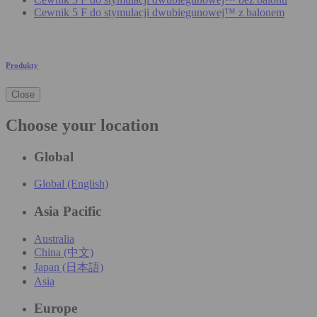
Cewnik 5 F do stymulacji dwubiegunowej™ z balonem
Produkty
Close
Choose your location
Global
Global (English)
Asia Pacific
Australia
China (中文)
Japan (日本語)
Asia
Europe