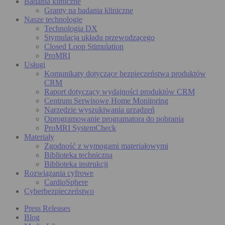
Badania kliniczne
Granty na badania kliniczne
Nasze technologie
Technologia DX
Stymulacja układu przewodzącego
Closed Loop Stimulation
ProMRI
Usługi
Komunikaty dotyczące bezpieczeństwa produktów
CRM
Raport dotyczący wydajności produktów CRM
Centrum Serwisowe Home Monitoring
Narzędzie wyszukiwania urządzeń
Oprogramowanie programatora do pobrania
ProMRI SystemCheck
Materiały
Zgodność z wymogami materiałowymi
Biblioteka techniczna
Biblioteka instrukcji
Rozwiązania cyfrowe
CardioSphere
Cyberbezpieczeństwo
Press Releases
Blog