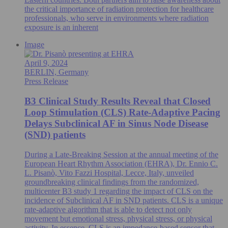
the critical importance of radiation protection for healthcare
professionals, who serve in environments where radiation
exposure is an inherent
Image
April 9, 2024
BERLIN, Germany
Press Release
B3 Clinical Study Results Reveal that Closed
Loop Stimulation (CLS) Rate-Adaptive Pacing
Delays Subclinical AF in Sinus Node Disease
(SND) patients
During a Late-Breaking Session at the annual meeting of the
European Heart Rhythm Association (EHRA), Dr. Ennio C.
L. Pisanò, Vito Fazzi Hospital, Lecce, Italy, unveiled
groundbreaking clinical findings from the randomized,
multicenter B3 study 1 regarding the impact of CLS on the
incidence of Subclinical AF in SND patients. CLS is a unique
rate-adaptive algorithm that is able to detect not only
movement but emotional stress, physical stress, or physical
activity. In essence, CLS is an impedance-based sensor that