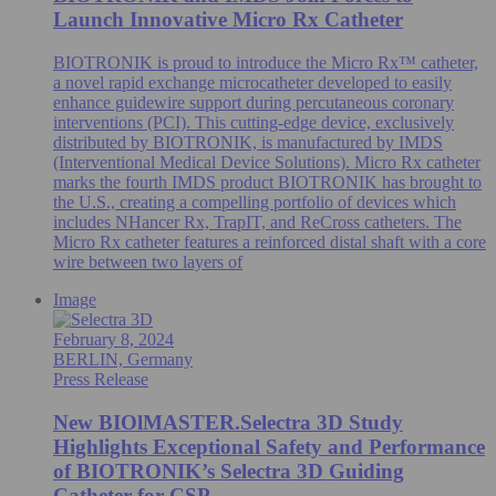
Launch Innovative Micro Rx Catheter
BIOTRONIK is proud to introduce the Micro Rx™ catheter,
a novel rapid exchange microcatheter developed to easily
enhance guidewire support during percutaneous coronary
interventions (PCI). This cutting-edge device, exclusively
distributed by BIOTRONIK, is manufactured by IMDS
(Interventional Medical Device Solutions). Micro Rx catheter
marks the fourth IMDS product BIOTRONIK has brought to
the U.S., creating a compelling portfolio of devices which
includes NHancer Rx, TrapIT, and ReCross catheters. The
Micro Rx catheter features a reinforced distal shaft with a core
wire between two layers of
Image
February 8, 2024
BERLIN, Germany
Press Release
New BIOlMASTER.Selectra 3D Study
Highlights Exceptional Safety and Performance
of BIOTRONIK’s Selectra 3D Guiding
Catheter for CSP