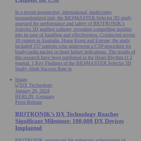
In a recent prospective, international, multicenter,
nonrandomized trial, the BIO|MASTER.Selectra 3D study
assessed the performance and safety of BIOTRONIK’s
Selectra 3D guiding catheter, revealing compelling insights
into its ease of handling and effectiveness. Conducted across
10 centers in Australia, Hong Kong and Europe, the study
included 157 patients who underwent a CSP procedure for
bradycardia pacing or heart failure indications. The results of
this research have been published in the Heart Rhythm O 2
journal. 1 Key Findings of the BIO|MASTER.Selectra 3D
Study: High Success Rate in
Image
January 29, 2024
BERLIN, Germany
Press Release
BIOTRONIK’s DX Technology Reaches
Significant Milestone: 100,000 DX Devices
Implanted
BIOTRONIK announced the milestone achievement of