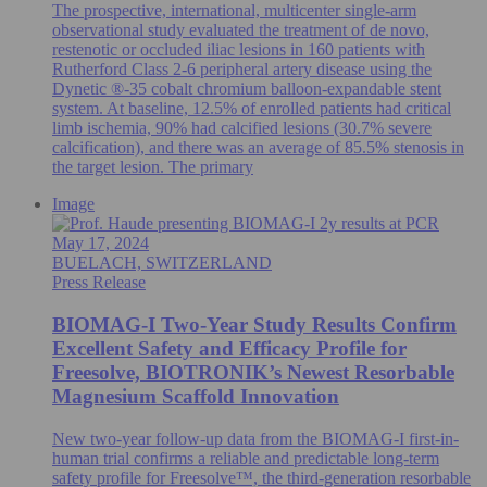
The prospective, international, multicenter single-arm
observational study evaluated the treatment of de novo,
restenotic or occluded iliac lesions in 160 patients with
Rutherford Class 2-6 peripheral artery disease using the
Dynetic ®-35 cobalt chromium balloon-expandable stent
system. At baseline, 12.5% of enrolled patients had critical
limb ischemia, 90% had calcified lesions (30.7% severe
calcification), and there was an average of 85.5% stenosis in
the target lesion. The primary
Image
May 17, 2024
BUELACH, SWITZERLAND
Press Release
BIOMAG-I Two-Year Study Results Confirm
Excellent Safety and Efficacy Profile for
Freesolve, BIOTRONIK’s Newest Resorbable
Magnesium Scaffold Innovation
New two-year follow-up data from the BIOMAG-I first-in-
human trial confirms a reliable and predictable long-term
safety profile for Freesolve™, the third-generation resorbable