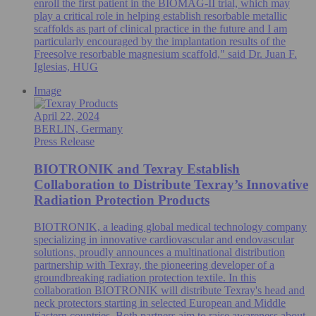
enroll the first patient in the BIOMAG-II trial, which may
play a critical role in helping establish resorbable metallic
scaffolds as part of clinical practice in the future and I am
particularly encouraged by the implantation results of the
Freesolve resorbable magnesium scaffold," said Dr. Juan F.
Iglesias, HUG
Image
April 22, 2024
BERLIN, Germany
Press Release
BIOTRONIK and Texray Establish
Collaboration to Distribute Texray’s Innovative
Radiation Protection Products
BIOTRONIK, a leading global medical technology company
specializing in innovative cardiovascular and endovascular
solutions, proudly announces a multinational distribution
partnership with Texray, the pioneering developer of a
groundbreaking radiation protection textile. In this
collaboration BIOTRONIK will distribute Texray's head and
neck protectors starting in selected European and Middle
Eastern countries. Both partners aim to raise awareness about