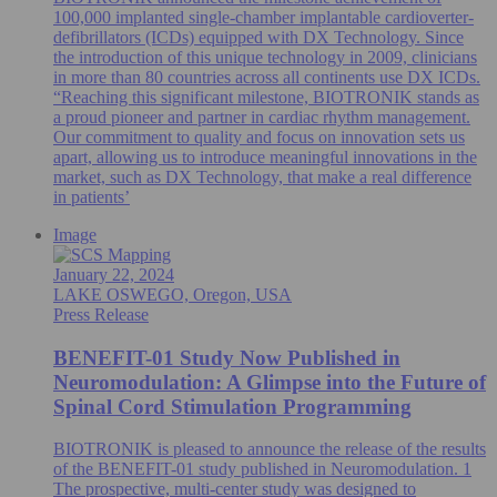
100,000 implanted single-chamber implantable cardioverter-
defibrillators (ICDs) equipped with DX Technology. Since
the introduction of this unique technology in 2009, clinicians
in more than 80 countries across all continents use DX ICDs.
“Reaching this significant milestone, BIOTRONIK stands as
a proud pioneer and partner in cardiac rhythm management.
Our commitment to quality and focus on innovation sets us
apart, allowing us to introduce meaningful innovations in the
market, such as DX Technology, that make a real difference
in patients’
Image
January 22, 2024
LAKE OSWEGO, Oregon, USA
Press Release
BENEFIT-01 Study Now Published in
Neuromodulation: A Glimpse into the Future of
Spinal Cord Stimulation Programming
BIOTRONIK is pleased to announce the release of the results
of the BENEFIT-01 study published in Neuromodulation. 1
The prospective, multi-center study was designed to