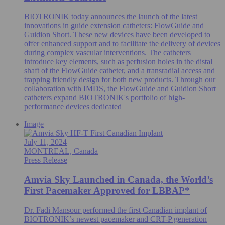
BIOTRONIK today announces the launch of the latest
innovations in guide extension catheters: FlowGuide and
Guidion Short. These new devices have been developed to
offer enhanced support and to facilitate the delivery of devices
during complex vascular interventions. The catheters
introduce key elements, such as perfusion holes in the distal
shaft of the FlowGuide catheter, and a transradial access and
trapping friendly design for both new products. Through our
collaboration with IMDS, the FlowGuide and Guidion Short
catheters expand BIOTRONIK's portfolio of high-
performance devices dedicated
Image
July 11, 2024
MONTREAL, Canada
Press Release
Amvia Sky Launched in Canada, the World’s
First Pacemaker Approved for LBBAP*
Dr. Fadi Mansour performed the first Canadian implant of
BIOTRONIK’s newest pacemaker and CRT-P generation