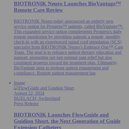
BIOTRONIK Neuro Launches BioVantage™
Remote Care Review
BIOTRONIK Neuro today announced an entirely new
service option for Prospera™ patients, called BioVantage™.
This expanded service option complements Prospera's daily
remote monitoring by providing patients a remote, monthly
check-in with an experienced spinal cord stimulation (SCS)
specialist from BIOTRONIK Neuro’s Embrace One™ Care
Team. The goal is to enhance patient therapy education and
support, promoting not just optimal pain relief but also
consistent progress toward the treatment plan. Ultimately,
BioVantage aims to prolong patient engagement and
compliance. Remote patient management has
Image
August 22, 2024
BUELACH, Switzerland
Press Release
BIOTRONIK Launches FlowGuide and
Guidion Short, the Next Generation of Guide
Extension Catheters