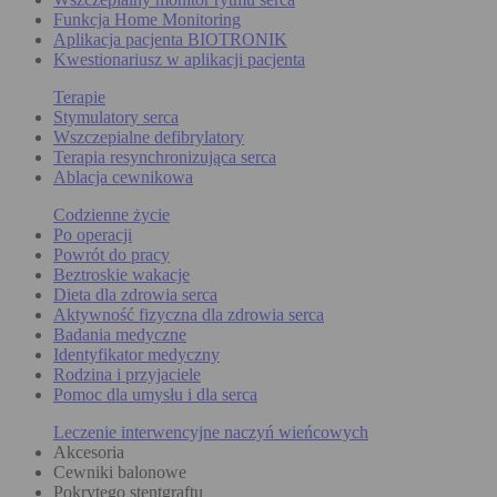
Funkcja Home Monitoring
Aplikacja pacjenta BIOTRONIK
Kwestionariusz w aplikacji pacjenta
Terapie
Stymulatory serca
Wszczepialne defibrylatory
Terapia resynchronizująca serca
Ablacja cewnikowa
Codzienne życie
Po operacji
Powrót do pracy
Beztroskie wakacje
Dieta dla zdrowia serca
Aktywność fizyczna dla zdrowia serca
Badania medyczne
Identyfikator medyczny
Rodzina i przyjaciele
Pomoc dla umysłu i dla serca
Leczenie interwencyjne naczyń wieńcowych
Akcesoria
Cewniki balonowe
Pokrytego stentgraftu