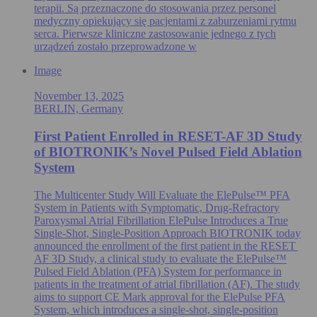
terapii. Są przeznaczone do stosowania przez personel
medyczny opiekujący się pacjentami z zaburzeniami rytmu
serca. Pierwsze kliniczne zastosowanie jednego z tych
urządzeń zostało przeprowadzone w
Image
November 13, 2025
BERLIN, Germany
First Patient Enrolled in RESET-AF 3D Study
of BIOTRONIK’s Novel Pulsed Field Ablation
System
The Multicenter Study Will Evaluate the ElePulse™ PFA
System in Patients with Symptomatic, Drug-Refractory
Paroxysmal Atrial Fibrillation ElePulse Introduces a True
Single-Shot, Single-Position Approach BIOTRONIK today
announced the enrollment of the first patient in the RESET
AF 3D Study, a clinical study to evaluate the ElePulse™
Pulsed Field Ablation (PFA) System for performance in
patients in the treatment of atrial fibrillation (AF). The study
aims to support CE Mark approval for the ElePulse PFA
System, which introduces a single-shot, single-position