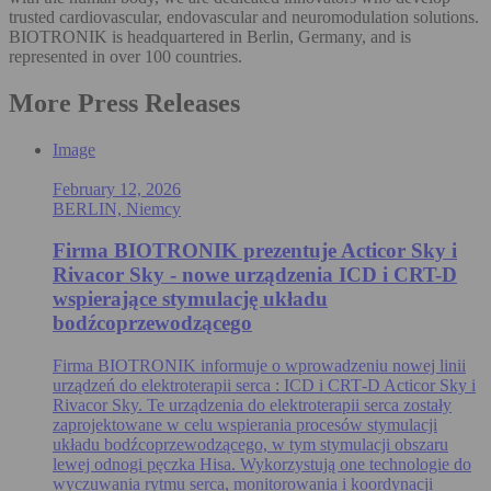
trusted cardiovascular, endovascular and neuromodulation solutions.
BIOTRONIK is headquartered in Berlin, Germany, and is
represented in over 100 countries.
More Press Releases
Image
February 12, 2026
BERLIN, Niemcy
Firma BIOTRONIK prezentuje Acticor Sky i
Rivacor Sky - nowe urządzenia ICD i CRT-D
wspierające stymulację układu
bodźcoprzewodzącego
Firma BIOTRONIK informuje o wprowadzeniu nowej linii
urządzeń do elektroterapii serca : ICD i CRT‑D Acticor Sky i
Rivacor Sky. Te urządzenia do elektroterapii serca zostały
zaprojektowane w celu wspierania procesów stymulacji
układu bodźcoprzewodzącego, w tym stymulacji obszaru
lewej odnogi pęczka Hisa. Wykorzystują one technologie do
wyczuwania rytmu serca, monitorowania i koordynacji