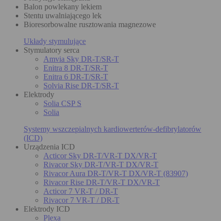
Balon powlekany lekiem
Stentu uwalniającego lek
Bioresorbowalne rusztowania magnezowe
Układy stymulujące
Stymulatory serca
Amvia Sky DR-T/SR-T
Enitra 8 DR-T/SR-T
Enitra 6 DR-T/SR-T
Solvia Rise DR-T/SR-T
Elektrody
Solia CSP S
Solia
Systemy wszczepialnych kardiowerterów-defibrylatorów
(ICD)
Urządzenia ICD
Acticor Sky DR-T/VR-T DX/VR-T
Rivacor Sky DR-T/VR-T DX/VR-T
Rivacor Aura DR-T/VR-T DX/VR-T (83907)
Rivacor Rise DR-T/VR-T DX/VR-T
Acticor 7 VR-T / DR-T
Rivacor 7 VR-T / DR-T
Elektrody ICD
Plexa