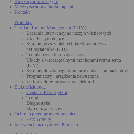
Broszury informacyjne
Międzynarodowa karta implantu
Kontakt
Produkty
Cardiac Rhythm Management (CRM)
Leczenie interwencyjne naczyń wieńcowych
Układy stymulujące
Systemy wszczepialnych kardiowerterów-
defibrylatorów (ICD)
Terapia resynchronizująca serca
Układy z wszczepialnymi monitorami rytmu serca
(ICM)
Systemy do zdalnego monitorowania stanu pacjentów
Programatory i urządzenia zewnętrzne
Zestawy do wprowadzania elektrod
Elektrofizjologia
Centauri PFA System
Terapie
Diagnostyka
Stymulacja czasowa
Ochrona przed promieniowaniem
Zero-Gravity
Interwencje naczyniowe Portfolio