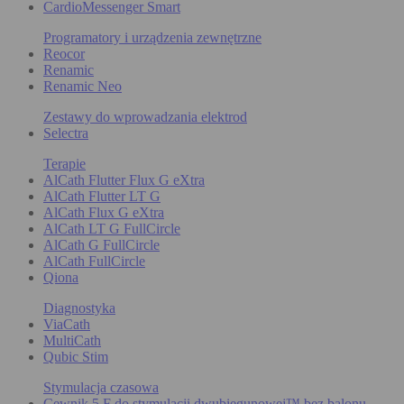
CardioMessenger Smart
Programatory i urządzenia zewnętrzne
Reocor
Renamic
Renamic Neo
Zestawy do wprowadzania elektrod
Selectra
Terapie
AlCath Flutter Flux G eXtra
AlCath Flutter LT G
AlCath Flux G eXtra
AlCath LT G FullCircle
AlCath G FullCircle
AlCath FullCircle
Qiona
Diagnostyka
ViaCath
MultiCath
Qubic Stim
Stymulacja czasowa
Cewnik 5 F do stymulacji dwubiegunowej™ bez balonu