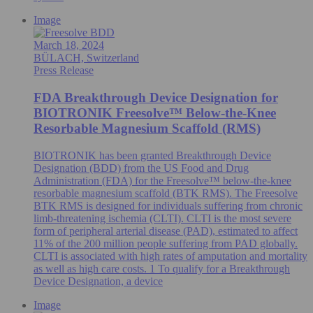
Image
March 18, 2024
BÜLACH, Switzerland
Press Release
FDA Breakthrough Device Designation for
BIOTRONIK Freesolve™ Below-the-Knee
Resorbable Magnesium Scaffold (RMS)
BIOTRONIK has been granted Breakthrough Device
Designation (BDD) from the US Food and Drug
Administration (FDA) for the Freesolve™ below-the-knee
resorbable magnesium scaffold (BTK RMS). The Freesolve
BTK RMS is designed for individuals suffering from chronic
limb-threatening ischemia (CLTI). CLTI is the most severe
form of peripheral arterial disease (PAD), estimated to affect
11% of the 200 million people suffering from PAD globally.
CLTI is associated with high rates of amputation and mortality
as well as high care costs. 1 To qualify for a Breakthrough
Device Designation, a device
Image