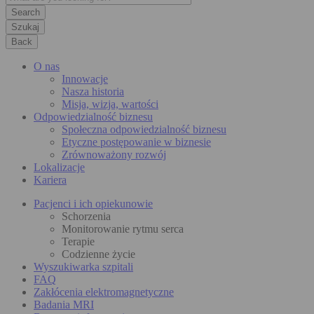
Szukaj
Back
O nas
Innowacje
Nasza historia
Misja, wizja, wartości
Odpowiedzialność biznesu
Społeczna odpowiedzialność biznesu
Etyczne postępowanie w biznesie
Zrównoważony rozwój
Lokalizacje
Kariera
Pacjenci i ich opiekunowie
Schorzenia
Monitorowanie rytmu serca
Terapie
Codzienne życie
Wyszukiwarka szpitali
FAQ
Zakłócenia elektromagnetyczne
Badania MRI