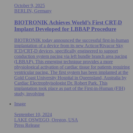
October 9, 2025
BERLIN, Germany
BIOTRONIK Achieves World’s First CRT-D
Implant Developed for LBBAP Procedure
BIOTRONIK today announced the successful first-in-human
implantation of a device from its new Acticor/Rivacor Sky
ICD/CRT-D devices, specifically engineered to support
conduction system pacing via left bundle branch area pacing
(LBBAP). This emerging technique provides a more
physiological activation of cardiac tissue for patients requiring
ventricular pacing. The first system has been implanted at the
Gold Coast University Hospital in Queensland, Australia by
Cardiac Electrophyisologist Dr. Robert Park. This
implantation took place as part of the First-in-Human (FIH)
study, involving
Image
September 10, 2024
LAKE OSWEGO, Oregon, USA
Press Release