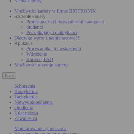
Media Library
Możliwości kariery w firmie BIOTRONIK
Szczeble kariery
Profesjonaliści i doświadczeni kandydaci
Studenci
Początkujący i praktykanci
Dlaczego warto z nami pracować?
Aplikacja
Proces aplikacji i wskazówki
Wdrożenie
Kariera | FAQ
Możliwości rozwoju kariery
Back
Schorzenia
Bradykardia
Tachykardia
Niewydolność serca
Omdlenie
Udar mózgu
Zawał serca
Monitorowanie rytmu serca
Wszczepialny monitor rytmu serca