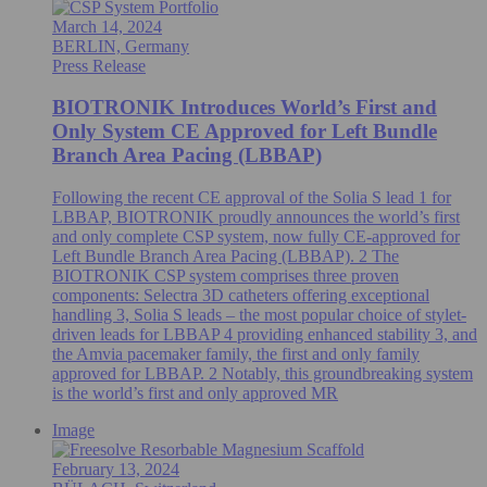
March 14, 2024
BERLIN, Germany
Press Release
BIOTRONIK Introduces World’s First and
Only System CE Approved for Left Bundle
Branch Area Pacing (LBBAP)
Following the recent CE approval of the Solia S lead 1 for
LBBAP, BIOTRONIK proudly announces the world’s first
and only complete CSP system, now fully CE-approved for
Left Bundle Branch Area Pacing (LBBAP). 2 The
BIOTRONIK CSP system comprises three proven
components: Selectra 3D catheters offering exceptional
handling 3, Solia S leads – the most popular choice of stylet-
driven leads for LBBAP 4 providing enhanced stability 3, and
the Amvia pacemaker family, the first and only family
approved for LBBAP. 2 Notably, this groundbreaking system
is the world’s first and only approved MR
Image
February 13, 2024