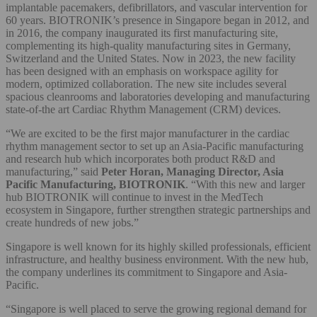
implantable pacemakers, defibrillators, and vascular intervention for
60 years. BIOTRONIK’s presence in Singapore began in 2012, and
in 2016, the company inaugurated its first manufacturing site,
complementing its high-quality manufacturing sites in Germany,
Switzerland and the United States. Now in 2023, the new facility
has been designed with an emphasis on workspace agility for
modern, optimized collaboration. The new site includes several
spacious cleanrooms and laboratories developing and manufacturing
state-of-the art Cardiac Rhythm Management (CRM) devices.
“We are excited to be the first major manufacturer in the cardiac
rhythm management sector to set up an Asia-Pacific manufacturing
and research hub which incorporates both product R&D and
manufacturing,” said
Peter Horan, Managing Director, Asia
Pacific Manufacturing, BIOTRONIK
. “With this new and larger
hub BIOTRONIK will continue to invest in the MedTech
ecosystem in Singapore, further strengthen strategic partnerships and
create hundreds of new jobs.”
Singapore is well known for its highly skilled professionals, efficient
infrastructure, and healthy business environment. With the new hub,
the company underlines its commitment to Singapore and Asia-
Pacific.
“Singapore is well placed to serve the growing regional demand for