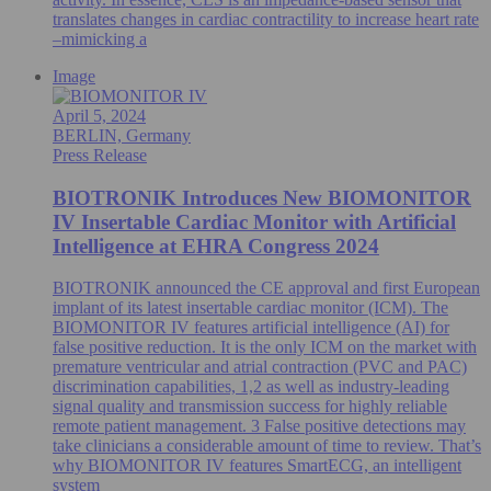
translates changes in cardiac contractility to increase heart rate
–mimicking a
Image
April 5, 2024
BERLIN, Germany
Press Release
BIOTRONIK Introduces New BIOMONITOR
IV Insertable Cardiac Monitor with Artificial
Intelligence at EHRA Congress 2024
BIOTRONIK announced the CE approval and first European
implant of its latest insertable cardiac monitor (ICM). The
BIOMONITOR IV features artificial intelligence (AI) for
false positive reduction. It is the only ICM on the market with
premature ventricular and atrial contraction (PVC and PAC)
discrimination capabilities, 1,2 as well as industry-leading
signal quality and transmission success for highly reliable
remote patient management. 3 False positive detections may
take clinicians a considerable amount of time to review. That’s
why BIOMONITOR IV features SmartECG, an intelligent
system