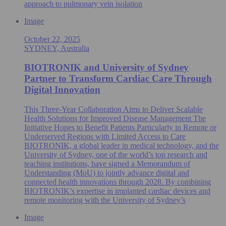
approach to pulmonary vein isolation
Image
October 22, 2025
SYDNEY, Australia
BIOTRONIK and University of Sydney
Partner to Transform Cardiac Care Through
Digital Innovation
This Three-Year Collaboration Aims to Deliver Scalable
Health Solutions for Improved Disease Management The
Initiative Hopes to Benefit Patients Particularly in Remote or
Underserved Regions with Limited Access to Care
BIOTRONIK, a global leader in medical technology, and the
University of Sydney, one of the world’s top research and
teaching institutions, have signed a Memorandum of
Understanding (MoU) to jointly advance digital and
connected health innovations through 2028. By combining
BIOTRONIK’s expertise in implanted cardiac devices and
remote monitoring with the University of Sydney’s
Image