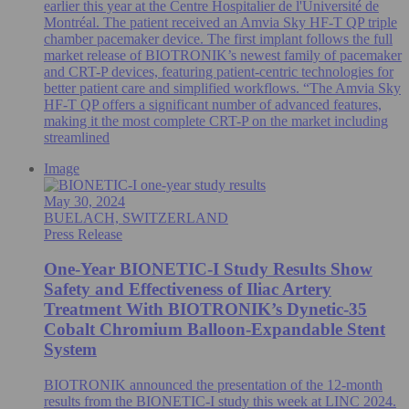
earlier this year at the Centre Hospitalier de l'Université de
Montréal. The patient received an Amvia Sky HF-T QP triple
chamber pacemaker device. The first implant follows the full
market release of BIOTRONIK’s newest family of pacemaker
and CRT-P devices, featuring patient-centric technologies for
better patient care and simplified workflows. “The Amvia Sky
HF-T QP offers a significant number of advanced features,
making it the most complete CRT-P on the market including
streamlined
Image
May 30, 2024
BUELACH, SWITZERLAND
Press Release
One-Year BIONETIC-I Study Results Show
Safety and Effectiveness of Iliac Artery
Treatment With BIOTRONIK’s Dynetic-35
Cobalt Chromium Balloon-Expandable Stent
System
BIOTRONIK announced the presentation of the 12-month
results from the BIONETIC-I study this week at LINC 2024.