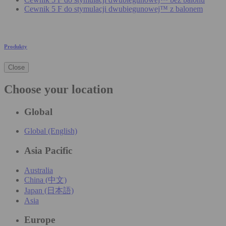
Cewnik 5 F do stymulacji dwubiegunowej™ z balonem
Produkty
Close
Choose your location
Global
Global (English)
Asia Pacific
Australia
China (中文)
Japan (日本語)
Asia
Europe