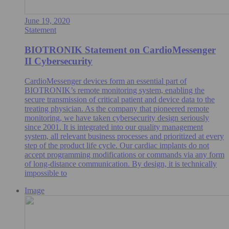
June 19, 2020
Statement
BIOTRONIK Statement on CardioMessenger
II Cybersecurity
CardioMessenger devices form an essential part of
BIOTRONIK’s remote monitoring system, enabling the
secure transmission of critical patient and device data to the
treating physician. As the company that pioneered remote
monitoring, we have taken cybersecurity design seriously
since 2001. It is integrated into our quality management
system, all relevant business processes and prioritized at every
step of the product life cycle. Our cardiac implants do not
accept programming modifications or commands via any form
of long-distance communication. By design, it is technically
impossible to
Image