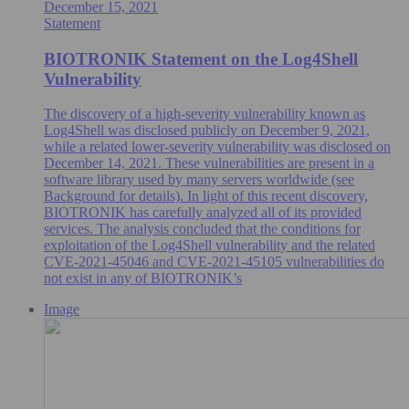
December 15, 2021
Statement
BIOTRONIK Statement on the Log4Shell
Vulnerability
The discovery of a high-severity vulnerability known as
Log4Shell was disclosed publicly on December 9, 2021,
while a related lower-severity vulnerability was disclosed on
December 14, 2021. These vulnerabilities are present in a
software library used by many servers worldwide (see
Background for details). In light of this recent discovery,
BIOTRONIK has carefully analyzed all of its provided
services. The analysis concluded that the conditions for
exploitation of the Log4Shell vulnerability and the related
CVE-2021-45046 and CVE-2021-45105 vulnerabilities do
not exist in any of BIOTRONIK’s
Image