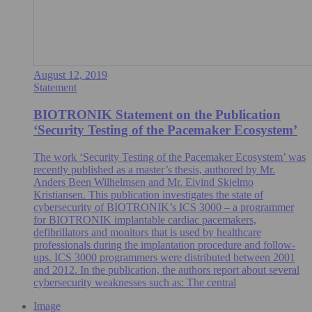
August 12, 2019
Statement
BIOTRONIK Statement on the Publication
‘Security Testing of the Pacemaker Ecosystem’
The work ‘Security Testing of the Pacemaker Ecosystem’ was
recently published as a master’s thesis, authored by Mr.
Anders Been Wilhelmsen and Mr. Eivind Skjelmo
Kristiansen. This publication investigates the state of
cybersecurity of BIOTRONIK’s ICS 3000 – a programmer
for BIOTRONIK implantable cardiac pacemakers,
defibrillators and monitors that is used by healthcare
professionals during the implantation procedure and follow-
ups. ICS 3000 programmers were distributed between 2001
and 2012. In the publication, the authors report about several
cybersecurity weaknesses such as: The central
Image