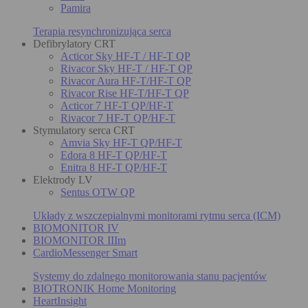
Pamira
Terapia resynchronizująca serca
Defibrylatory CRT
Acticor Sky HF-T / HF-T QP
Rivacor Sky HF-T / HF-T QP
Rivacor Aura HF-T/HF-T QP
Rivacor Rise HF-T/HF-T QP
Acticor 7 HF-T QP/HF-T
Rivacor 7 HF-T QP/HF-T
Stymulatory serca CRT
Amvia Sky HF-T QP/HF-T
Edora 8 HF-T QP/HF-T
Enitra 8 HF-T QP/HF-T
Elektrody LV
Sentus OTW QP
Układy z wszczepialnymi monitorami rytmu serca (ICM)
BIOMONITOR IV
BIOMONITOR IIIm
CardioMessenger Smart
Systemy do zdalnego monitorowania stanu pacjentów
BIOTRONIK Home Monitoring
HeartInsight