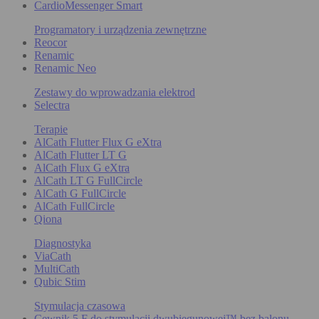
CardioMessenger Smart
Programatory i urządzenia zewnętrzne
Reocor
Renamic
Renamic Neo
Zestawy do wprowadzania elektrod
Selectra
Terapie
AlCath Flutter Flux G eXtra
AlCath Flutter LT G
AlCath Flux G eXtra
AlCath LT G FullCircle
AlCath G FullCircle
AlCath FullCircle
Qiona
Diagnostyka
ViaCath
MultiCath
Qubic Stim
Stymulacja czasowa
Cewnik 5 F do stymulacji dwubiegunowej™ bez balonu