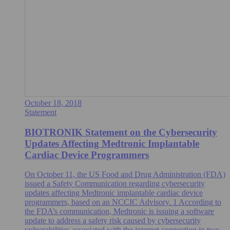
October 18, 2018
Statement
BIOTRONIK Statement on the Cybersecurity
Updates Affecting Medtronic Implantable
Cardiac Device Programmers
On October 11, the US Food and Drug Administration (FDA)
issued a Safety Communication regarding cybersecurity
updates affecting Medtronic implantable cardiac device
programmers, based on an NCCIC Advisory. 1 According to
the FDA’s communication, Medtronic is issuing a software
update to address a safety risk caused by cybersecurity
vulnerabilities associated with the internet connection in two