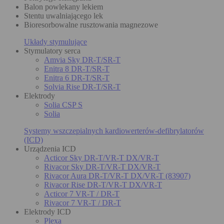
Balon powlekany lekiem
Stentu uwalniającego lek
Bioresorbowalne rusztowania magnezowe
Układy stymulujące
Stymulatory serca
Amvia Sky DR-T/SR-T
Enitra 8 DR-T/SR-T
Enitra 6 DR-T/SR-T
Solvia Rise DR-T/SR-T
Elektrody
Solia CSP S
Solia
Systemy wszczepialnych kardiowerterów-defibrylatorów
(ICD)
Urządzenia ICD
Acticor Sky DR-T/VR-T DX/VR-T
Rivacor Sky DR-T/VR-T DX/VR-T
Rivacor Aura DR-T/VR-T DX/VR-T (83907)
Rivacor Rise DR-T/VR-T DX/VR-T
Acticor 7 VR-T / DR-T
Rivacor 7 VR-T / DR-T
Elektrody ICD
Plexa