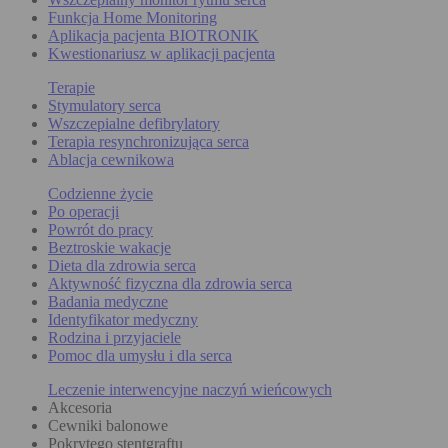
Funkcja Home Monitoring
Aplikacja pacjenta BIOTRONIK
Kwestionariusz w aplikacji pacjenta
Terapie
Stymulatory serca
Wszczepialne defibrylatory
Terapia resynchronizująca serca
Ablacja cewnikowa
Codzienne życie
Po operacji
Powrót do pracy
Beztroskie wakacje
Dieta dla zdrowia serca
Aktywność fizyczna dla zdrowia serca
Badania medyczne
Identyfikator medyczny
Rodzina i przyjaciele
Pomoc dla umysłu i dla serca
Leczenie interwencyjne naczyń wieńcowych
Akcesoria
Cewniki balonowe
Pokrytego stentgraftu