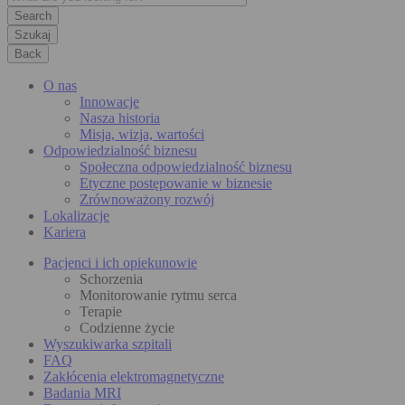
Szukaj
Back
O nas
Innowacje
Nasza historia
Misja, wizja, wartości
Odpowiedzialność biznesu
Społeczna odpowiedzialność biznesu
Etyczne postępowanie w biznesie
Zrównoważony rozwój
Lokalizacje
Kariera
Pacjenci i ich opiekunowie
Schorzenia
Monitorowanie rytmu serca
Terapie
Codzienne życie
Wyszukiwarka szpitali
FAQ
Zakłócenia elektromagnetyczne
Badania MRI