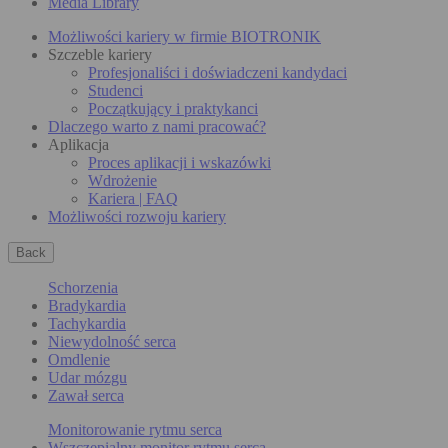
Media Library
Możliwości kariery w firmie BIOTRONIK
Szczeble kariery
Profesjonaliści i doświadczeni kandydaci
Studenci
Początkujący i praktykanci
Dlaczego warto z nami pracować?
Aplikacja
Proces aplikacji i wskazówki
Wdrożenie
Kariera | FAQ
Możliwości rozwoju kariery
Back
Schorzenia
Bradykardia
Tachykardia
Niewydolność serca
Omdlenie
Udar mózgu
Zawał serca
Monitorowanie rytmu serca
Wszczepialny monitor rytmu serca