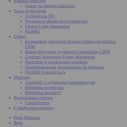
Badania kliniczne
Granty na badania kliniczne
Nasze technologie
Technologia DX
Stymulacja układu przewodzącego
Closed Loop Stimulation
ProMRI
Usługi
Komunikaty dotyczące bezpieczeństwa produktów
CRM
Raport dotyczący wydajności produktów CRM
Centrum Serwisowe Home Monitoring
Narzędzie wyszukiwania urządzeń
Oprogramowanie programatora do pobrania
ProMRI SystemCheck
Materiały
Zgodność z wymogami materiałowymi
Biblioteka techniczna
Biblioteka instrukcji
Rozwiązania cyfrowe
CardioSphere
Cyberbezpieczeństwo
Press Releases
Blog