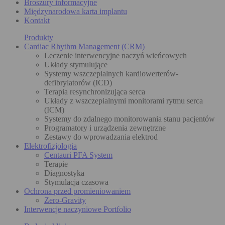
Broszury informacyjne
Międzynarodowa karta implantu
Kontakt
Produkty
Cardiac Rhythm Management (CRM)
Leczenie interwencyjne naczyń wieńcowych
Układy stymulujące
Systemy wszczepialnych kardiowerterów-
defibrylatorów (ICD)
Terapia resynchronizująca serca
Układy z wszczepialnymi monitorami rytmu serca
(ICM)
Systemy do zdalnego monitorowania stanu pacjentów
Programatory i urządzenia zewnętrzne
Zestawy do wprowadzania elektrod
Elektrofizjologia
Centauri PFA System
Terapie
Diagnostyka
Stymulacja czasowa
Ochrona przed promieniowaniem
Zero-Gravity
Interwencje naczyniowe Portfolio