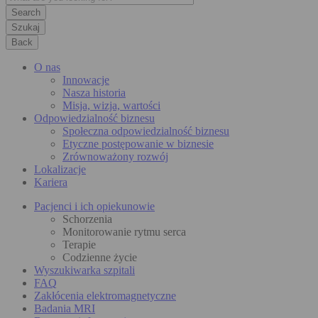
Szukaj
Back
O nas
Innowacje
Nasza historia
Misja, wizja, wartości
Odpowiedzialność biznesu
Społeczna odpowiedzialność biznesu
Etyczne postępowanie w biznesie
Zrównoważony rozwój
Lokalizacje
Kariera
Pacjenci i ich opiekunowie
Schorzenia
Monitorowanie rytmu serca
Terapie
Codzienne życie
Wyszukiwarka szpitali
FAQ
Zakłócenia elektromagnetyczne
Badania MRI