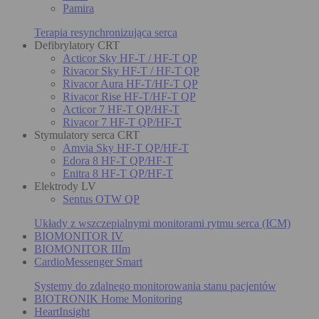
Pamira
Terapia resynchronizująca serca
Defibrylatory CRT
Acticor Sky HF-T / HF-T QP
Rivacor Sky HF-T / HF-T QP
Rivacor Aura HF-T/HF-T QP
Rivacor Rise HF-T/HF-T QP
Acticor 7 HF-T QP/HF-T
Rivacor 7 HF-T QP/HF-T
Stymulatory serca CRT
Amvia Sky HF-T QP/HF-T
Edora 8 HF-T QP/HF-T
Enitra 8 HF-T QP/HF-T
Elektrody LV
Sentus OTW QP
Układy z wszczepialnymi monitorami rytmu serca (ICM)
BIOMONITOR IV
BIOMONITOR IIIm
CardioMessenger Smart
Systemy do zdalnego monitorowania stanu pacjentów
BIOTRONIK Home Monitoring
HeartInsight