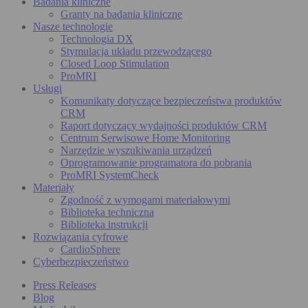
Badania kliniczne
Granty na badania kliniczne
Nasze technologie
Technologia DX
Stymulacja układu przewodzącego
Closed Loop Stimulation
ProMRI
Usługi
Komunikaty dotyczące bezpieczeństwa produktów
CRM
Raport dotyczący wydajności produktów CRM
Centrum Serwisowe Home Monitoring
Narzędzie wyszukiwania urządzeń
Oprogramowanie programatora do pobrania
ProMRI SystemCheck
Materiały
Zgodność z wymogami materiałowymi
Biblioteka techniczna
Biblioteka instrukcji
Rozwiązania cyfrowe
CardioSphere
Cyberbezpieczeństwo
Press Releases
Blog