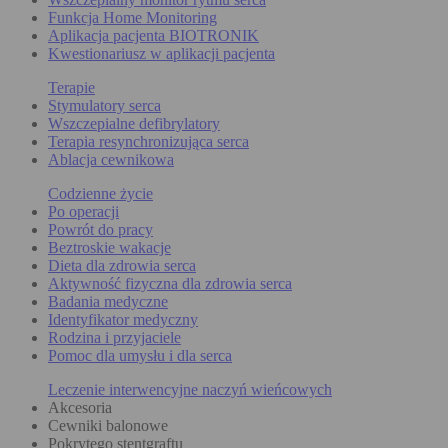
Funkcja Home Monitoring
Aplikacja pacjenta BIOTRONIK
Kwestionariusz w aplikacji pacjenta
Terapie
Stymulatory serca
Wszczepialne defibrylatory
Terapia resynchronizująca serca
Ablacja cewnikowa
Codzienne życie
Po operacji
Powrót do pracy
Beztroskie wakacje
Dieta dla zdrowia serca
Aktywność fizyczna dla zdrowia serca
Badania medyczne
Identyfikator medyczny
Rodzina i przyjaciele
Pomoc dla umysłu i dla serca
Leczenie interwencyjne naczyń wieńcowych
Akcesoria
Cewniki balonowe
Pokrytego stentgraftu