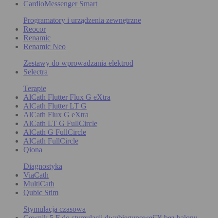
CardioMessenger Smart
Programatory i urządzenia zewnętrzne
Reocor
Renamic
Renamic Neo
Zestawy do wprowadzania elektrod
Selectra
Terapie
AlCath Flutter Flux G eXtra
AlCath Flutter LT G
AlCath Flux G eXtra
AlCath LT G FullCircle
AlCath G FullCircle
AlCath FullCircle
Qiona
Diagnostyka
ViaCath
MultiCath
Qubic Stim
Stymulacja czasowa
Cewnik 5 F do stymulacji dwubiegunowej™ bez balonu