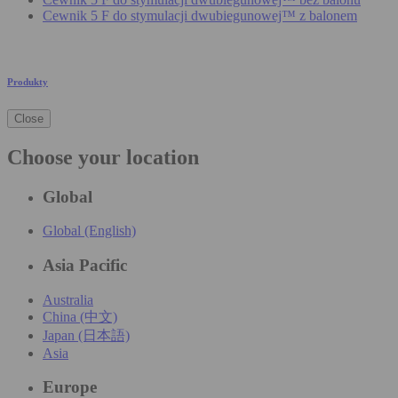
Cewnik 5 F do stymulacji dwubiegunowej™ z balonem
Produkty
Close
Choose your location
Global
Global (English)
Asia Pacific
Australia
China (中文)
Japan (日本語)
Asia
Europe