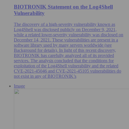
BIOTRONIK Statement on the Log4Shell
Vulnerability
The discovery of a high-severity vulnerability known as
Log4Shell was disclosed publicly on December 9, 2021,
while a related lower-severity vulnerability was disclosed on
December 14, 2021. These vulnerabilities are present in a
software library used by many servers worldwide (see
Background for details). In light of this recent discovery,
BIOTRONIK has carefully analyzed all of its provided
services. The analysis concluded that the conditions for
exploitation of the Log4Shell vulnerability and the related
CVE-2021-45046 and CVE-2021-45105 vulnerabilities do
not exist in any of BIOTRONIK’s
Image