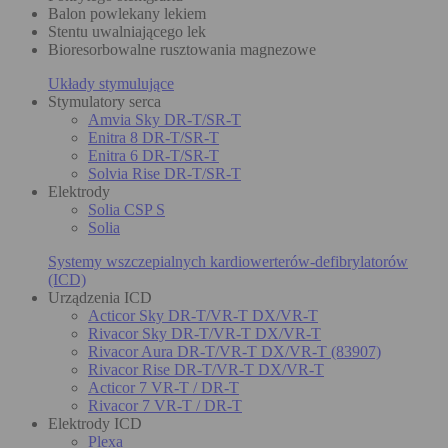
Balon powlekany lekiem
Stentu uwalniającego lek
Bioresorbowalne rusztowania magnezowe
Układy stymulujące
Stymulatory serca
Amvia Sky DR-T/SR-T
Enitra 8 DR-T/SR-T
Enitra 6 DR-T/SR-T
Solvia Rise DR-T/SR-T
Elektrody
Solia CSP S
Solia
Systemy wszczepialnych kardiowerterów-defibrylatorów
(ICD)
Urządzenia ICD
Acticor Sky DR-T/VR-T DX/VR-T
Rivacor Sky DR-T/VR-T DX/VR-T
Rivacor Aura DR-T/VR-T DX/VR-T (83907)
Rivacor Rise DR-T/VR-T DX/VR-T
Acticor 7 VR-T / DR-T
Rivacor 7 VR-T / DR-T
Elektrody ICD
Plexa