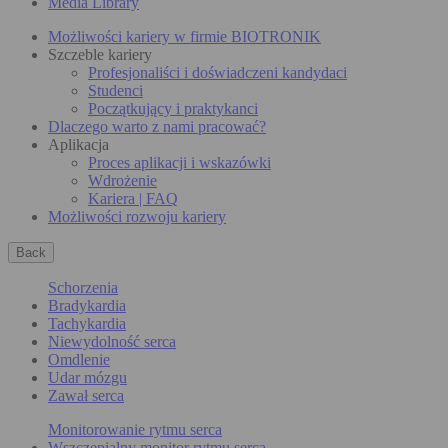
Media Library
Możliwości kariery w firmie BIOTRONIK
Szczeble kariery
Profesjonaliści i doświadczeni kandydaci
Studenci
Początkujący i praktykanci
Dlaczego warto z nami pracować?
Aplikacja
Proces aplikacji i wskazówki
Wdrożenie
Kariera | FAQ
Możliwości rozwoju kariery
Back
Schorzenia
Bradykardia
Tachykardia
Niewydolność serca
Omdlenie
Udar mózgu
Zawał serca
Monitorowanie rytmu serca
Wszczepialny monitor rytmu serca