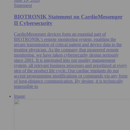
June 19, 2020
Statement
BIOTRONIK Statement on CardioMessenger
II Cybersecurity
CardioMessenger devices form an essential part of
BIOTRONIK’s remote monitoring system, enabling the
secure transmission of critical patient and device data to the
treating physician. As the company that pioneered remote
monitoring, we have taken cybersecurity design seriously
since 2001. It is integrated into our quality management
system, all relevant business processes and prioritized at every
step of the product life cycle. Our cardiac implants do not
accept programming modifications or commands via any form
of long-distance communication. By design, it is technically
impossible to
Image