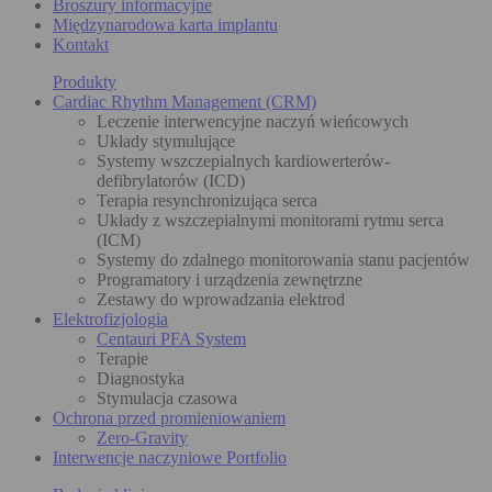
Broszury informacyjne
Międzynarodowa karta implantu
Kontakt
Produkty
Cardiac Rhythm Management (CRM)
Leczenie interwencyjne naczyń wieńcowych
Układy stymulujące
Systemy wszczepialnych kardiowerterów-
defibrylatorów (ICD)
Terapia resynchronizująca serca
Układy z wszczepialnymi monitorami rytmu serca
(ICM)
Systemy do zdalnego monitorowania stanu pacjentów
Programatory i urządzenia zewnętrzne
Zestawy do wprowadzania elektrod
Elektrofizjologia
Centauri PFA System
Terapie
Diagnostyka
Stymulacja czasowa
Ochrona przed promieniowaniem
Zero-Gravity
Interwencje naczyniowe Portfolio