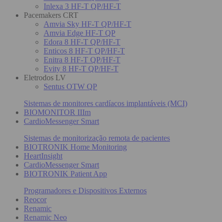
Inlexa 3 HF-T QP/HF-T
Pacemakers CRT
Amvia Sky HF-T QP/HF-T
Amvia Edge HF-T QP
Edora 8 HF-T QP/HF-T
Enticos 8 HF-T QP/HF-T
Enitra 8 HF-T QP/HF-T
Evity 8 HF-T QP/HF-T
Eletrodos LV
Sentus OTW QP
Sistemas de monitores cardíacos implantáveis (MCI)
BIOMONITOR IIIm
CardioMessenger Smart
Sistemas de monitorização remota de pacientes
BIOTRONIK Home Monitoring
HeartInsight
CardioMessenger Smart
BIOTRONIK Patient App
Programadores e Dispositivos Externos
Reocor
Renamic
Renamic Neo