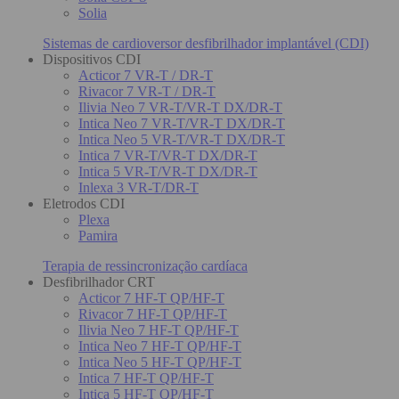
Solia
Sistemas de cardioversor desfibrilhador implantável (CDI)
Dispositivos CDI
Acticor 7 VR-T / DR-T
Rivacor 7 VR-T / DR-T
Ilivia Neo 7 VR-T/VR-T DX/DR-T
Intica Neo 7 VR-T/VR-T DX/DR-T
Intica Neo 5 VR-T/VR-T DX/DR-T
Intica 7 VR-T/VR-T DX/DR-T
Intica 5 VR-T/VR-T DX/DR-T
Inlexa 3 VR-T/DR-T
Eletrodos CDI
Plexa
Pamira
Terapia de ressincronização cardíaca
Desfibrilhador CRT
Acticor 7 HF-T QP/HF-T
Rivacor 7 HF-T QP/HF-T
Ilivia Neo 7 HF-T QP/HF-T
Intica Neo 7 HF-T QP/HF-T
Intica Neo 5 HF-T QP/HF-T
Intica 7 HF-T QP/HF-T
Intica 5 HF-T QP/HF-T