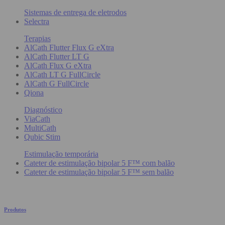
Sistemas de entrega de eletrodos
Selectra
Terapias
AlCath Flutter Flux G eXtra
AlCath Flutter LT G
AlCath Flux G eXtra
AlCath LT G FullCircle
AlCath G FullCircle
Qiona
Diagnóstico
ViaCath
MultiCath
Qubic Stim
Estimulação temporária
Cateter de estimulação bipolar 5 F™ com balão
Cateter de estimulação bipolar 5 F™ sem balão
Produtos