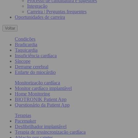
Processo de candidatura e sugestões
Integração
Carreira | Perguntas frequentes
Oportunidades de carreira
Voltar
Condições
Bradicardia
Taquicardia
Insuficiência cardíaca
Síncope
Derrame cerebral
Enfarte do miocárdio
Monitorização cardíaca
Monitor cardíaco implantável
Home Monitoring
BIOTRONIK Patient App
Questionário da Patient App
Terapias
Pacemaker
Desfibrilhador implantável
Terapia de ressincronização cardíaca
Ablação por cateter