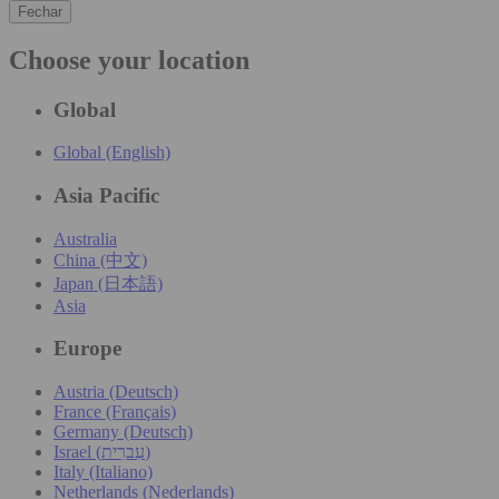
Fechar
Choose your location
Global
Global (English)
Asia Pacific
Australia
China (中文)
Japan (日本語)
Asia
Europe
Austria (Deutsch)
France (Français)
Germany (Deutsch)
Israel (עִברִית)
Italy (Italiano)
Netherlands (Nederlands)