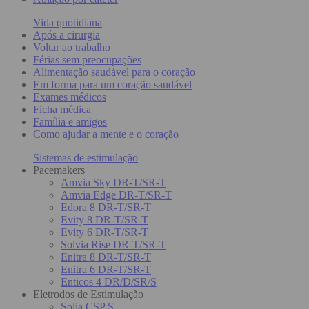
Vida quotidiana
Após a cirurgia
Voltar ao trabalho
Férias sem preocupações
Alimentação saudável para o coração
Em forma para um coração saudável
Exames médicos
Ficha médica
Família e amigos
Como ajudar a mente e o coração
Sistemas de estimulação
Pacemakers
Amvia Sky DR-T/SR-T
Amvia Edge DR-T/SR-T
Edora 8 DR-T/SR-T
Evity 8 DR-T/SR-T
Evity 6 DR-T/SR-T
Solvia Rise DR-T/SR-T
Enitra 8 DR-T/SR-T
Enitra 6 DR-T/SR-T
Enticos 4 DR/D/SR/S
Eletrodos de Estimulação
Solia CSP S