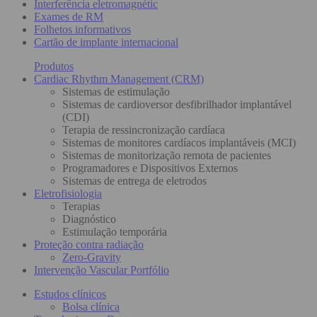
Interferência eletromagnétic
Exames de RM
Folhetos informativos
Cartão de implante internacional
Produtos
Cardiac Rhythm Management (CRM)
Sistemas de estimulação
Sistemas de cardioversor desfibrilhador implantável
(CDI)
Terapia de ressincronização cardíaca
Sistemas de monitores cardíacos implantáveis (MCI)
Sistemas de monitorização remota de pacientes
Programadores e Dispositivos Externos
Sistemas de entrega de eletrodos
Eletrofisiologia
Terapias
Diagnóstico
Estimulação temporária
Proteção contra radiação
Zero-Gravity
Intervenção Vascular Portfólio
Estudos clínicos
Bolsa clínica