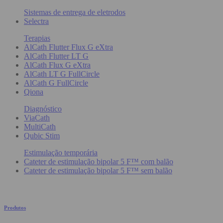
Sistemas de entrega de eletrodos
Selectra
Terapias
AlCath Flutter Flux G eXtra
AlCath Flutter LT G
AlCath Flux G eXtra
AlCath LT G FullCircle
AlCath G FullCircle
Qiona
Diagnóstico
ViaCath
MultiCath
Qubic Stim
Estimulação temporária
Cateter de estimulação bipolar 5 F™ com balão
Cateter de estimulação bipolar 5 F™ sem balão
Produtos