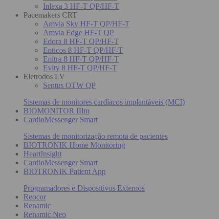
Inlexa 3 HF-T QP/HF-T
Pacemakers CRT
Amvia Sky HF-T QP/HF-T
Amvia Edge HF-T QP
Edora 8 HF-T QP/HF-T
Enticos 8 HF-T QP/HF-T
Enitra 8 HF-T QP/HF-T
Evity 8 HF-T QP/HF-T
Eletrodos LV
Sentus OTW QP
Sistemas de monitores cardíacos implantáveis (MCI)
BIOMONITOR IIIm
CardioMessenger Smart
Sistemas de monitorização remota de pacientes
BIOTRONIK Home Monitoring
HeartInsight
CardioMessenger Smart
BIOTRONIK Patient App
Programadores e Dispositivos Externos
Reocor
Renamic
Renamic Neo