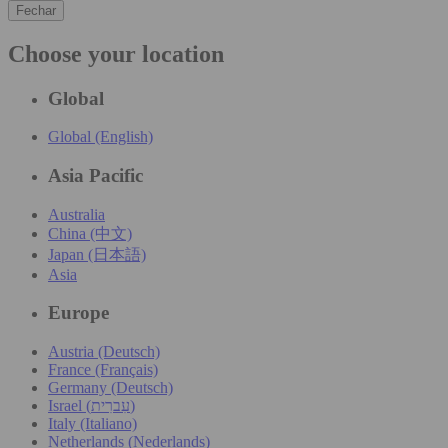
Fechar
Choose your location
Global
Global (English)
Asia Pacific
Australia
China (中文)
Japan (日本語)
Asia
Europe
Austria (Deutsch)
France (Français)
Germany (Deutsch)
Israel (עִברִית)
Italy (Italiano)
Netherlands (Nederlands)