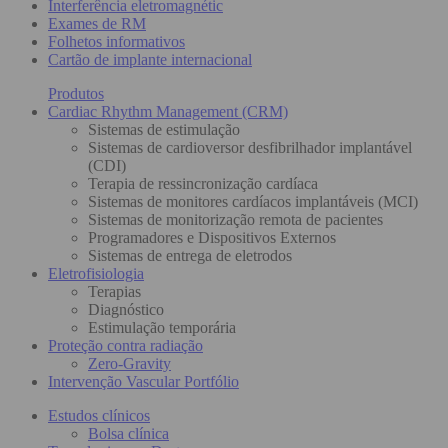
Interferência eletromagnétic
Exames de RM
Folhetos informativos
Cartão de implante internacional
Produtos
Cardiac Rhythm Management (CRM)
Sistemas de estimulação
Sistemas de cardioversor desfibrilhador implantável
(CDI)
Terapia de ressincronização cardíaca
Sistemas de monitores cardíacos implantáveis (MCI)
Sistemas de monitorização remota de pacientes
Programadores e Dispositivos Externos
Sistemas de entrega de eletrodos
Eletrofisiologia
Terapias
Diagnóstico
Estimulação temporária
Proteção contra radiação
Zero-Gravity
Intervenção Vascular Portfólio
Estudos clínicos
Bolsa clínica