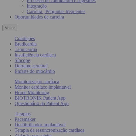
Processo de candidatura e sugestões
Integração
Carreira | Perguntas frequentes
Oportunidades de carreira
Voltar
Condições
Bradicardia
Taquicardia
Insuficiência cardíaca
Síncope
Derrame cerebral
Enfarte do miocárdio
Monitorização cardíaca
Monitor cardíaco implantável
Home Monitoring
BIOTRONIK Patient App
Questionário da Patient App
Terapias
Pacemaker
Desfibrilhador implantável
Terapia de ressincronização cardíaca
Ablação por cateter