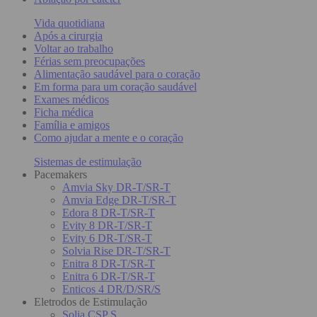
Vida quotidiana
Após a cirurgia
Voltar ao trabalho
Férias sem preocupações
Alimentação saudável para o coração
Em forma para um coração saudável
Exames médicos
Ficha médica
Família e amigos
Como ajudar a mente e o coração
Sistemas de estimulação
Pacemakers
Amvia Sky DR-T/SR-T
Amvia Edge DR-T/SR-T
Edora 8 DR-T/SR-T
Evity 8 DR-T/SR-T
Evity 6 DR-T/SR-T
Solvia Rise DR-T/SR-T
Enitra 8 DR-T/SR-T
Enitra 6 DR-T/SR-T
Enticos 4 DR/D/SR/S
Eletrodos de Estimulação
Solia CSP S