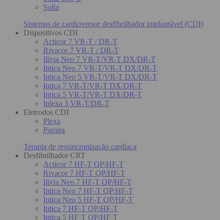
Solia
Sistemas de cardioversor desfibrilhador implantável (CDI)
Dispositivos CDI
Acticor 7 VR-T / DR-T
Rivacor 7 VR-T / DR-T
Ilivia Neo 7 VR-T/VR-T DX/DR-T
Intica Neo 7 VR-T/VR-T DX/DR-T
Intica Neo 5 VR-T/VR-T DX/DR-T
Intica 7 VR-T/VR-T DX/DR-T
Intica 5 VR-T/VR-T DX/DR-T
Inlexa 3 VR-T/DR-T
Eletrodos CDI
Plexa
Pamira
Terapia de ressincronização cardíaca
Desfibrilhador CRT
Acticor 7 HF-T QP/HF-T
Rivacor 7 HF-T QP/HF-T
Ilivia Neo 7 HF-T QP/HF-T
Intica Neo 7 HF-T QP/HF-T
Intica Neo 5 HF-T QP/HF-T
Intica 7 HF-T QP/HF-T
Intica 5 HF-T QP/HF-T