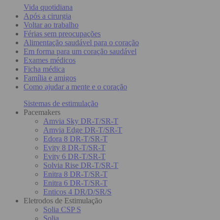
Vida quotidiana
Após a cirurgia
Voltar ao trabalho
Férias sem preocupações
Alimentação saudável para o coração
Em forma para um coração saudável
Exames médicos
Ficha médica
Família e amigos
Como ajudar a mente e o coração
Sistemas de estimulação
Pacemakers
Amvia Sky DR-T/SR-T
Amvia Edge DR-T/SR-T
Edora 8 DR-T/SR-T
Evity 8 DR-T/SR-T
Evity 6 DR-T/SR-T
Solvia Rise DR-T/SR-T
Enitra 8 DR-T/SR-T
Enitra 6 DR-T/SR-T
Enticos 4 DR/D/SR/S
Eletrodos de Estimulação
Solia CSP S
Solia