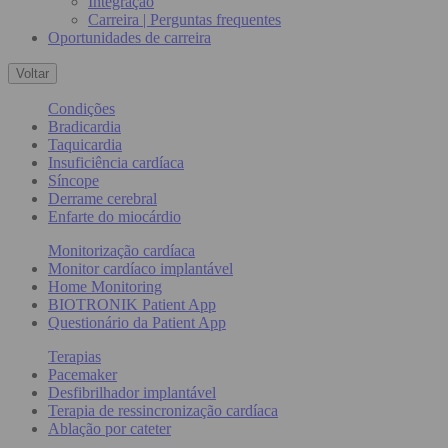
Integração
Carreira | Perguntas frequentes
Oportunidades de carreira
Voltar
Condições
Bradicardia
Taquicardia
Insuficiência cardíaca
Síncope
Derrame cerebral
Enfarte do miocárdio
Monitorização cardíaca
Monitor cardíaco implantável
Home Monitoring
BIOTRONIK Patient App
Questionário da Patient App
Terapias
Pacemaker
Desfibrilhador implantável
Terapia de ressincronização cardíaca
Ablação por cateter