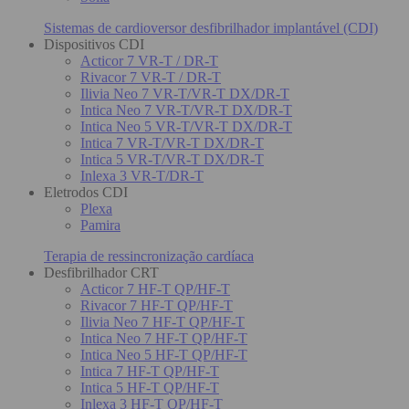
Sistemas de cardioversor desfibrilhador implantável (CDI)
Dispositivos CDI
Acticor 7 VR-T / DR-T
Rivacor 7 VR-T / DR-T
Ilivia Neo 7 VR-T/VR-T DX/DR-T
Intica Neo 7 VR-T/VR-T DX/DR-T
Intica Neo 5 VR-T/VR-T DX/DR-T
Intica 7 VR-T/VR-T DX/DR-T
Intica 5 VR-T/VR-T DX/DR-T
Inlexa 3 VR-T/DR-T
Eletrodos CDI
Plexa
Pamira
Terapia de ressincronização cardíaca
Desfibrilhador CRT
Acticor 7 HF-T QP/HF-T
Rivacor 7 HF-T QP/HF-T
Ilivia Neo 7 HF-T QP/HF-T
Intica Neo 7 HF-T QP/HF-T
Intica Neo 5 HF-T QP/HF-T
Intica 7 HF-T QP/HF-T
Intica 5 HF-T QP/HF-T
Inlexa 3 HF-T QP/HF-T