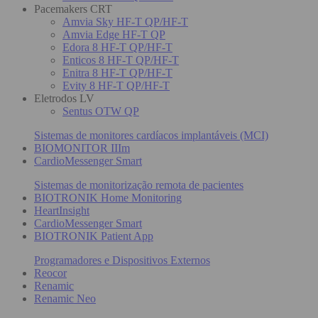
Pacemakers CRT
Amvia Sky HF-T QP/HF-T
Amvia Edge HF-T QP
Edora 8 HF-T QP/HF-T
Enticos 8 HF-T QP/HF-T
Enitra 8 HF-T QP/HF-T
Evity 8 HF-T QP/HF-T
Eletrodos LV
Sentus OTW QP
Sistemas de monitores cardíacos implantáveis (MCI)
BIOMONITOR IIIm
CardioMessenger Smart
Sistemas de monitorização remota de pacientes
BIOTRONIK Home Monitoring
HeartInsight
CardioMessenger Smart
BIOTRONIK Patient App
Programadores e Dispositivos Externos
Reocor
Renamic
Renamic Neo