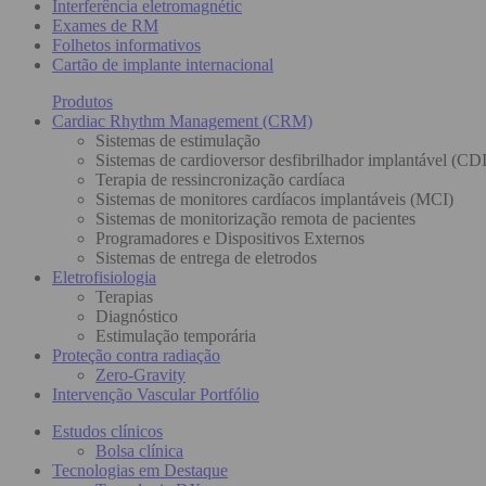
Interferência eletromagnétic
Exames de RM
Folhetos informativos
Cartão de implante internacional
Produtos
Cardiac Rhythm Management (CRM)
Sistemas de estimulação
Sistemas de cardioversor desfibrilhador implantável (CDI
Terapia de ressincronização cardíaca
Sistemas de monitores cardíacos implantáveis (MCI)
Sistemas de monitorização remota de pacientes
Programadores e Dispositivos Externos
Sistemas de entrega de eletrodos
Eletrofisiologia
Terapias
Diagnóstico
Estimulação temporária
Proteção contra radiação
Zero-Gravity
Intervenção Vascular Portfólio
Estudos clínicos
Bolsa clínica
Tecnologias em Destaque