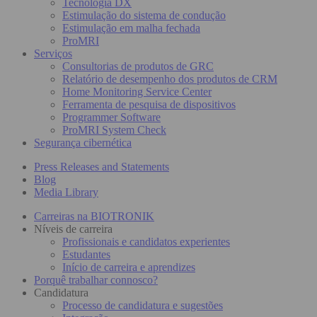
Tecnologia DX
Estimulação do sistema de condução
Estimulação em malha fechada
ProMRI
Serviços
Consultorias de produtos de GRC
Relatório de desempenho dos produtos de CRM
Home Monitoring Service Center
Ferramenta de pesquisa de dispositivos
Programmer Software
ProMRI System Check
Segurança cibernética
Press Releases and Statements
Blog
Media Library
Carreiras na BIOTRONIK
Níveis de carreira
Profissionais e candidatos experientes
Estudantes
Início de carreira e aprendizes
Porquê trabalhar connosco?
Candidatura
Processo de candidatura e sugestões