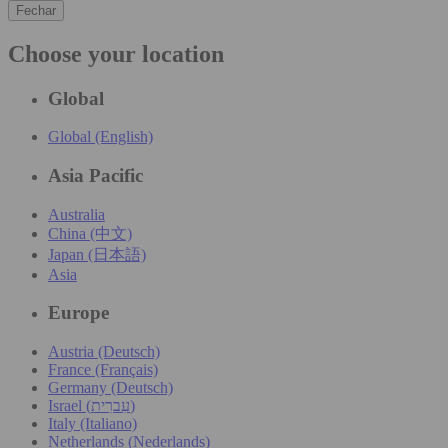
Fechar
Choose your location
Global
Global (English)
Asia Pacific
Australia
China (中文)
Japan (日本語)
Asia
Europe
Austria (Deutsch)
France (Français)
Germany (Deutsch)
Israel (עִברִית)
Italy (Italiano)
Netherlands (Nederlands)