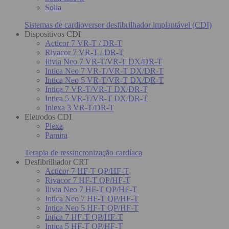
Solia
Sistemas de cardioversor desfibrilhador implantável (CDI)
Dispositivos CDI
Acticor 7 VR-T / DR-T
Rivacor 7 VR-T / DR-T
Ilivia Neo 7 VR-T/VR-T DX/DR-T
Intica Neo 7 VR-T/VR-T DX/DR-T
Intica Neo 5 VR-T/VR-T DX/DR-T
Intica 7 VR-T/VR-T DX/DR-T
Intica 5 VR-T/VR-T DX/DR-T
Inlexa 3 VR-T/DR-T
Eletrodos CDI
Plexa
Pamira
Terapia de ressincronização cardíaca
Desfibrilhador CRT
Acticor 7 HF-T QP/HF-T
Rivacor 7 HF-T QP/HF-T
Ilivia Neo 7 HF-T QP/HF-T
Intica Neo 7 HF-T QP/HF-T
Intica Neo 5 HF-T QP/HF-T
Intica 7 HF-T QP/HF-T
Intica 5 HF-T QP/HF-T