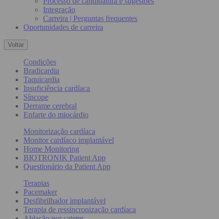
Processo de candidatura e sugestões
Integração
Carreira | Perguntas frequentes
Oportunidades de carreira
Voltar
Condições
Bradicardia
Taquicardia
Insuficiência cardíaca
Síncope
Derrame cerebral
Enfarte do miocárdio
Monitorização cardíaca
Monitor cardíaco implantável
Home Monitoring
BIOTRONIK Patient App
Questionário da Patient App
Terapias
Pacemaker
Desfibrilhador implantável
Terapia de ressincronização cardíaca
Ablação por cateter