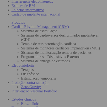
Interferência eletromagnétic
Exames de RM
Folhetos informativos
Cartão de implante internacional
Produtos
Cardiac Rhythm Management (CRM)
Sistemas de estimulação
Sistemas de cardioversor desfibrilhador implantável
(CDI)
Terapia de ressincronização cardíaca
Sistemas de monitores cardíacos implantáveis (MCI)
Sistemas de monitorização remota de pacientes
Programadores e Dispositivos Externos
Sistemas de entrega de eletrodos
Eletrofisiologia
Terapias
Diagnóstico
Estimulação temporária
Proteção contra radiação
Zero-Gravity
Intervenção Vascular Portfólio
Estudos clínicos
Bolsa clínica