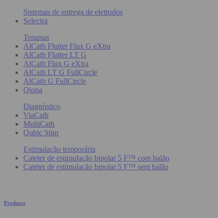
Sistemas de entrega de eletrodos
Selectra
Terapias
AlCath Flutter Flux G eXtra
AlCath Flutter LT G
AlCath Flux G eXtra
AlCath LT G FullCircle
AlCath G FullCircle
Qiona
Diagnóstico
ViaCath
MultiCath
Qubic Stim
Estimulação temporária
Cateter de estimulação bipolar 5 F™ com balão
Cateter de estimulação bipolar 5 F™ sem balão
Produtos