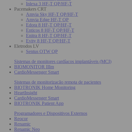
Inlexa 3 HF-T QP/HF-T
Pacemakers CRT
Amvia Sky HF-T QP/HF-T
Amvia Edge HF-T QP
Edora 8 HF-T QP/HF-T
Enticos 8 HF-T QP/HF-T
Enitra 8 HF-T QP/HF-T
Evity 8 HF-T QP/HF-T
Eletrodos LV
Sentus OTW QP
Sistemas de monitores cardíacos implantáveis (MCI)
BIOMONITOR IIIm
CardioMessenger Smart
Sistemas de monitorização remota de pacientes
BIOTRONIK Home Monitoring
HeartInsight
CardioMessenger Smart
BIOTRONIK Patient App
Programadores e Dispositivos Externos
Reocor
Renamic
Renamic Neo