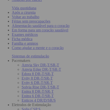
Vida quotidiana
Após a cirurgia
Voltar ao trabalho
Férias sem preocupações
Alimentação saudável para o coração
Em forma para um coração saudável
Exames médicos
Ficha médica
Família e amigos
Como ajudar a mente e o coração
Sistemas de estimulação
Pacemakers
Amvia Sky DR-T/SR-T
Amvia Edge DR-T/SR-T
Edora 8 DR-T/SR-T
Evity 8 DR-T/SR-T
Evity 6 DR-T/SR-T
Solvia Rise DR-T/SR-T
Enitra 8 DR-T/SR-T
Enitra 6 DR-T/SR-T
Enticos 4 DR/D/SR/S
Eletrodos de Estimulação
Solia CSP S