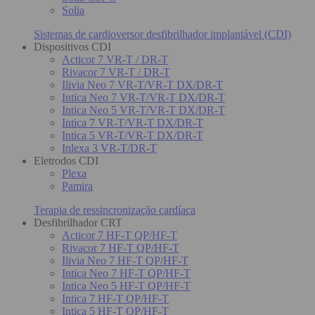
Solia
Sistemas de cardioversor desfibrilhador implantável (CDI)
Dispositivos CDI
Acticor 7 VR-T / DR-T
Rivacor 7 VR-T / DR-T
Ilivia Neo 7 VR-T/VR-T DX/DR-T
Intica Neo 7 VR-T/VR-T DX/DR-T
Intica Neo 5 VR-T/VR-T DX/DR-T
Intica 7 VR-T/VR-T DX/DR-T
Intica 5 VR-T/VR-T DX/DR-T
Inlexa 3 VR-T/DR-T
Eletrodos CDI
Plexa
Pamira
Terapia de ressincronização cardíaca
Desfibrilhador CRT
Acticor 7 HF-T QP/HF-T
Rivacor 7 HF-T QP/HF-T
Ilivia Neo 7 HF-T QP/HF-T
Intica Neo 7 HF-T QP/HF-T
Intica Neo 5 HF-T QP/HF-T
Intica 7 HF-T QP/HF-T
Intica 5 HF-T QP/HF-T