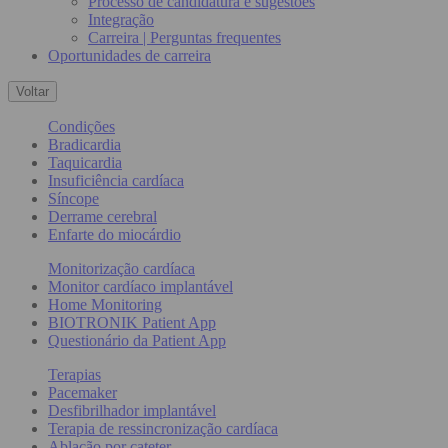
Processo de candidatura e sugestões
Integração
Carreira | Perguntas frequentes
Oportunidades de carreira
Voltar
Condições
Bradicardia
Taquicardia
Insuficiência cardíaca
Síncope
Derrame cerebral
Enfarte do miocárdio
Monitorização cardíaca
Monitor cardíaco implantável
Home Monitoring
BIOTRONIK Patient App
Questionário da Patient App
Terapias
Pacemaker
Desfibrilhador implantável
Terapia de ressincronização cardíaca
Ablação por cateter