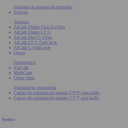
Sistemas de entrega de eletrodos
Selectra
Terapias
AlCath Flutter Flux G eXtra
AlCath Flutter LT G
AlCath Flux G eXtra
AlCath LT G FullCircle
AlCath G FullCircle
Qiona
Diagnóstico
ViaCath
MultiCath
Qubic Stim
Estimulação temporária
Cateter de estimulação bipolar 5 F™ com balão
Cateter de estimulação bipolar 5 F™ sem balão
Produtos