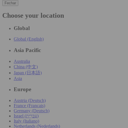
Fechar
Choose your location
Global
Global (English)
Asia Pacific
Australia
China (中文)
Japan (日本語)
Asia
Europe
Austria (Deutsch)
France (Français)
Germany (Deutsch)
Israel (עִברִית)
Italy (Italiano)
Netherlands (Nederlands)