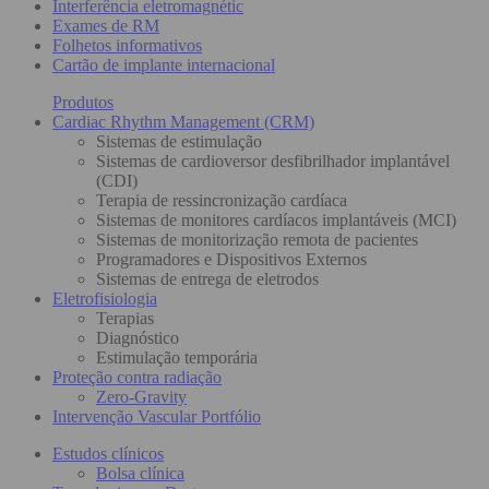
Interferência eletromagnétic
Exames de RM
Folhetos informativos
Cartão de implante internacional
Produtos
Cardiac Rhythm Management (CRM)
Sistemas de estimulação
Sistemas de cardioversor desfibrilhador implantável
(CDI)
Terapia de ressincronização cardíaca
Sistemas de monitores cardíacos implantáveis (MCI)
Sistemas de monitorização remota de pacientes
Programadores e Dispositivos Externos
Sistemas de entrega de eletrodos
Eletrofisiologia
Terapias
Diagnóstico
Estimulação temporária
Proteção contra radiação
Zero-Gravity
Intervenção Vascular Portfólio
Estudos clínicos
Bolsa clínica