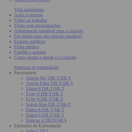
Vida quotidiana
Após a cirurgia
Voltar ao trabalho
Férias sem preocupações
Alimentação saudável para o coração
Em forma para um coração saudável
Exames médicos
Ficha médica
Família e amigos
Como ajudar a mente e o coração
Sistemas de estimulação
Pacemakers
Amvia Sky DR-T/SR-T
Amvia Edge DR-T/SR-T
Edora 8 DR-T/SR-T
Evity 8 DR-T/SR-T
Evity 6 DR-T/SR-T
Solvia Rise DR-T/SR-T
Enitra 8 DR-T/SR-T
Enitra 6 DR-T/SR-T
Enticos 4 DR/D/SR/S
Eletrodos de Estimulação
Solia CSP S