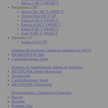
Inlexa 3 HF-T QP/HF-T
Pacemakers CRT
Amvia Sky HF-T QP/HF-T
Amvia Edge HF-T QP
Edora 8 HF-T QP/HF-T
Enticos 8 HF-T QP/HF-T
Enitra 8 HF-T QP/HF-T
Evity 8 HF-T QP/HF-T
Eletrodos LV
Sentus OTW QP
Sistemas de monitores cardíacos implantáveis (MCI)
BIOMONITOR IIIm
CardioMessenger Smart
Sistemas de monitorização remota de pacientes
BIOTRONIK Home Monitoring
HeartInsight
CardioMessenger Smart
BIOTRONIK Patient App
Programadores e Dispositivos Externos
Reocor
Renamic
Renamic Neo