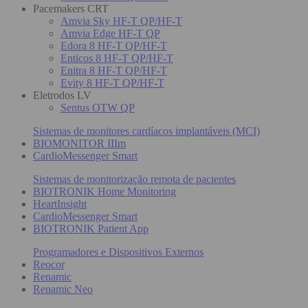
Pacemakers CRT
Amvia Sky HF-T QP/HF-T
Amvia Edge HF-T QP
Edora 8 HF-T QP/HF-T
Enticos 8 HF-T QP/HF-T
Enitra 8 HF-T QP/HF-T
Evity 8 HF-T QP/HF-T
Eletrodos LV
Sentus OTW QP
Sistemas de monitores cardíacos implantáveis (MCI)
BIOMONITOR IIIm
CardioMessenger Smart
Sistemas de monitorização remota de pacientes
BIOTRONIK Home Monitoring
HeartInsight
CardioMessenger Smart
BIOTRONIK Patient App
Programadores e Dispositivos Externos
Reocor
Renamic
Renamic Neo