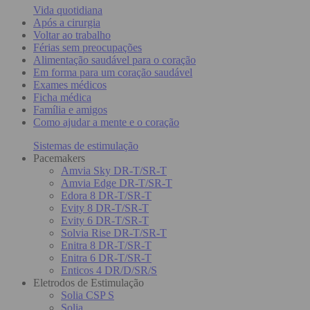
Vida quotidiana
Após a cirurgia
Voltar ao trabalho
Férias sem preocupações
Alimentação saudável para o coração
Em forma para um coração saudável
Exames médicos
Ficha médica
Família e amigos
Como ajudar a mente e o coração
Sistemas de estimulação
Pacemakers
Amvia Sky DR-T/SR-T
Amvia Edge DR-T/SR-T
Edora 8 DR-T/SR-T
Evity 8 DR-T/SR-T
Evity 6 DR-T/SR-T
Solvia Rise DR-T/SR-T
Enitra 8 DR-T/SR-T
Enitra 6 DR-T/SR-T
Enticos 4 DR/D/SR/S
Eletrodos de Estimulação
Solia CSP S
Solia