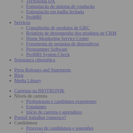
Tecnologia DX
Estimulação do sistema de condução
Estimulação em malha fechada
ProMRI
Serviços
Consultorias de produtos de GRC
Relatório de desempenho dos produtos de CRM
Home Monitoring Service Center
Ferramenta de pesquisa de dispositivos
Programmer Software
ProMRI System Check
Segurança cibernética
Press Releases and Statements
Blog
Media Library
Carreiras na BIOTRONIK
Níveis de carreira
Profissionais e candidatos experientes
Estudantes
Início de carreira e aprendizes
Porquê trabalhar connosco?
Candidatura
Processo de candidatura e sugestões