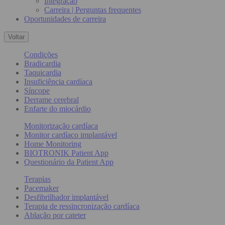
Integração
Carreira | Perguntas frequentes
Oportunidades de carreira
Voltar
Condições
Bradicardia
Taquicardia
Insuficiência cardíaca
Síncope
Derrame cerebral
Enfarte do miocárdio
Monitorização cardíaca
Monitor cardíaco implantável
Home Monitoring
BIOTRONIK Patient App
Questionário da Patient App
Terapias
Pacemaker
Desfibrilhador implantável
Terapia de ressincronização cardíaca
Ablação por cateter