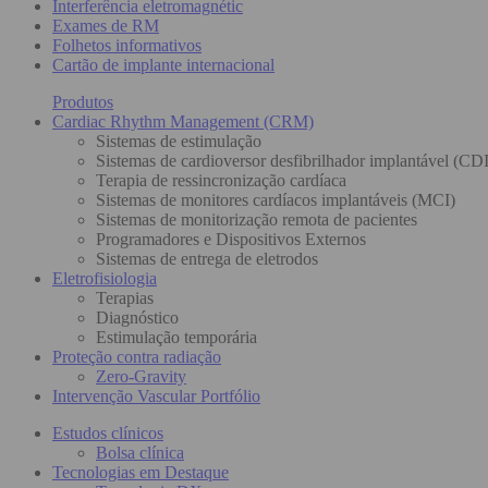
Interferência eletromagnétic
Exames de RM
Folhetos informativos
Cartão de implante internacional
Produtos
Cardiac Rhythm Management (CRM)
Sistemas de estimulação
Sistemas de cardioversor desfibrilhador implantável (CDI
Terapia de ressincronização cardíaca
Sistemas de monitores cardíacos implantáveis (MCI)
Sistemas de monitorização remota de pacientes
Programadores e Dispositivos Externos
Sistemas de entrega de eletrodos
Eletrofisiologia
Terapias
Diagnóstico
Estimulação temporária
Proteção contra radiação
Zero-Gravity
Intervenção Vascular Portfólio
Estudos clínicos
Bolsa clínica
Tecnologias em Destaque