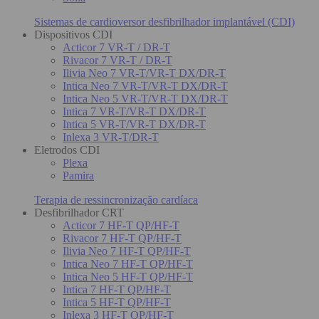
Sistemas de cardioversor desfibrilhador implantável (CDI)
Dispositivos CDI
Acticor 7 VR-T / DR-T
Rivacor 7 VR-T / DR-T
Ilivia Neo 7 VR-T/VR-T DX/DR-T
Intica Neo 7 VR-T/VR-T DX/DR-T
Intica Neo 5 VR-T/VR-T DX/DR-T
Intica 7 VR-T/VR-T DX/DR-T
Intica 5 VR-T/VR-T DX/DR-T
Inlexa 3 VR-T/DR-T
Eletrodos CDI
Plexa
Pamira
Terapia de ressincronização cardíaca
Desfibrilhador CRT
Acticor 7 HF-T QP/HF-T
Rivacor 7 HF-T QP/HF-T
Ilivia Neo 7 HF-T QP/HF-T
Intica Neo 7 HF-T QP/HF-T
Intica Neo 5 HF-T QP/HF-T
Intica 7 HF-T QP/HF-T
Intica 5 HF-T QP/HF-T
Inlexa 3 HF-T QP/HF-T