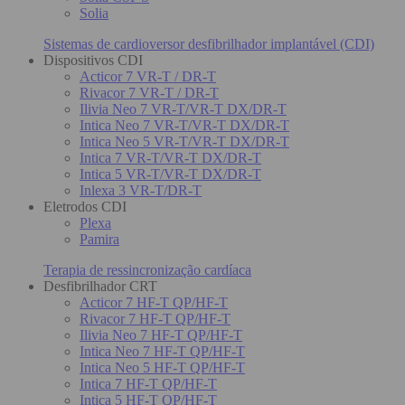
Solia
Sistemas de cardioversor desfibrilhador implantável (CDI)
Dispositivos CDI
Acticor 7 VR-T / DR-T
Rivacor 7 VR-T / DR-T
Ilivia Neo 7 VR-T/VR-T DX/DR-T
Intica Neo 7 VR-T/VR-T DX/DR-T
Intica Neo 5 VR-T/VR-T DX/DR-T
Intica 7 VR-T/VR-T DX/DR-T
Intica 5 VR-T/VR-T DX/DR-T
Inlexa 3 VR-T/DR-T
Eletrodos CDI
Plexa
Pamira
Terapia de ressincronização cardíaca
Desfibrilhador CRT
Acticor 7 HF-T QP/HF-T
Rivacor 7 HF-T QP/HF-T
Ilivia Neo 7 HF-T QP/HF-T
Intica Neo 7 HF-T QP/HF-T
Intica Neo 5 HF-T QP/HF-T
Intica 7 HF-T QP/HF-T
Intica 5 HF-T QP/HF-T