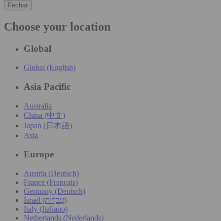
Fechar
Choose your location
Global
Global (English)
Asia Pacific
Australia
China (中文)
Japan (日本語)
Asia
Europe
Austria (Deutsch)
France (Français)
Germany (Deutsch)
Israel (עִברִית)
Italy (Italiano)
Netherlands (Nederlands)