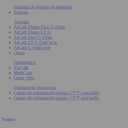
Sistemas de entrega de eletrodos
Selectra
Terapias
AlCath Flutter Flux G eXtra
AlCath Flutter LT G
AlCath Flux G eXtra
AlCath LT G FullCircle
AlCath G FullCircle
Qiona
Diagnóstico
ViaCath
MultiCath
Qubic Stim
Estimulação temporária
Cateter de estimulação bipolar 5 F™ com balão
Cateter de estimulação bipolar 5 F™ sem balão
Produtos