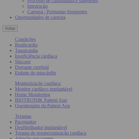
Processo de candidatura e sugestões
Integração
Carreira | Perguntas frequentes
Oportunidades de carreira
Voltar
Condições
Bradicardia
Taquicardia
Insuficiência cardíaca
Síncope
Derrame cerebral
Enfarte do miocárdio
Monitorização cardíaca
Monitor cardíaco implantável
Home Monitoring
BIOTRONIK Patient App
Questionário da Patient App
Terapias
Pacemaker
Desfibrilhador implantável
Terapia de ressincronização cardíaca
Ablação por cateter