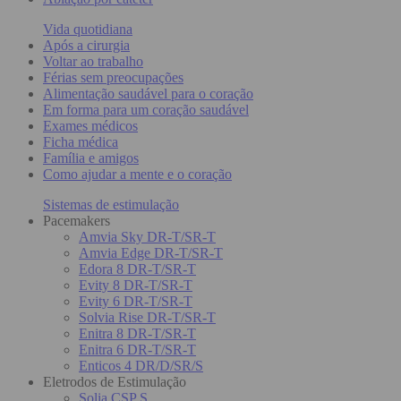
Vida quotidiana
Após a cirurgia
Voltar ao trabalho
Férias sem preocupações
Alimentação saudável para o coração
Em forma para um coração saudável
Exames médicos
Ficha médica
Família e amigos
Como ajudar a mente e o coração
Sistemas de estimulação
Pacemakers
Amvia Sky DR-T/SR-T
Amvia Edge DR-T/SR-T
Edora 8 DR-T/SR-T
Evity 8 DR-T/SR-T
Evity 6 DR-T/SR-T
Solvia Rise DR-T/SR-T
Enitra 8 DR-T/SR-T
Enitra 6 DR-T/SR-T
Enticos 4 DR/D/SR/S
Eletrodos de Estimulação
Solia CSP S