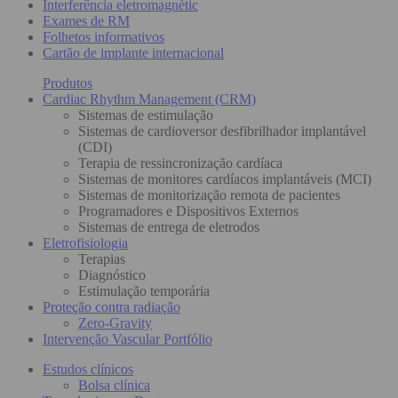
Interferência eletromagnétic
Exames de RM
Folhetos informativos
Cartão de implante internacional
Produtos
Cardiac Rhythm Management (CRM)
Sistemas de estimulação
Sistemas de cardioversor desfibrilhador implantável
(CDI)
Terapia de ressincronização cardíaca
Sistemas de monitores cardíacos implantáveis (MCI)
Sistemas de monitorização remota de pacientes
Programadores e Dispositivos Externos
Sistemas de entrega de eletrodos
Eletrofisiologia
Terapias
Diagnóstico
Estimulação temporária
Proteção contra radiação
Zero-Gravity
Intervenção Vascular Portfólio
Estudos clínicos
Bolsa clínica