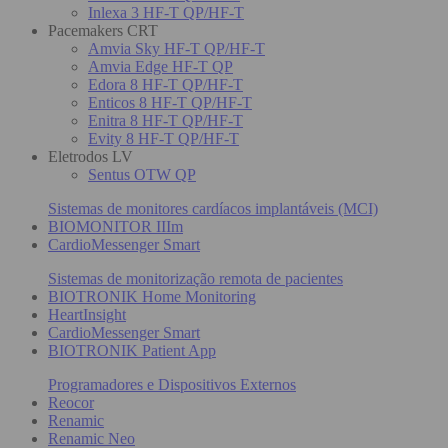
Inlexa 3 HF-T QP/HF-T
Pacemakers CRT
Amvia Sky HF-T QP/HF-T
Amvia Edge HF-T QP
Edora 8 HF-T QP/HF-T
Enticos 8 HF-T QP/HF-T
Enitra 8 HF-T QP/HF-T
Evity 8 HF-T QP/HF-T
Eletrodos LV
Sentus OTW QP
Sistemas de monitores cardíacos implantáveis (MCI)
BIOMONITOR IIIm
CardioMessenger Smart
Sistemas de monitorização remota de pacientes
BIOTRONIK Home Monitoring
HeartInsight
CardioMessenger Smart
BIOTRONIK Patient App
Programadores e Dispositivos Externos
Reocor
Renamic
Renamic Neo