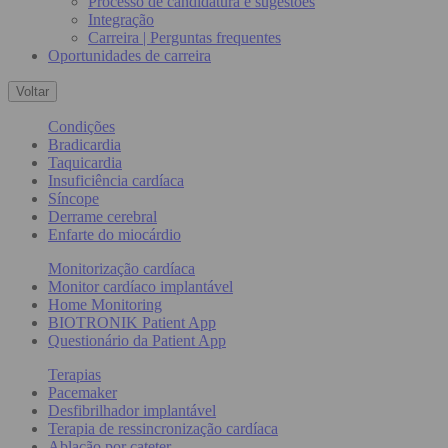
Processo de candidatura e sugestões
Integração
Carreira | Perguntas frequentes
Oportunidades de carreira
Voltar
Condições
Bradicardia
Taquicardia
Insuficiência cardíaca
Síncope
Derrame cerebral
Enfarte do miocárdio
Monitorização cardíaca
Monitor cardíaco implantável
Home Monitoring
BIOTRONIK Patient App
Questionário da Patient App
Terapias
Pacemaker
Desfibrilhador implantável
Terapia de ressincronização cardíaca
Ablação por cateter