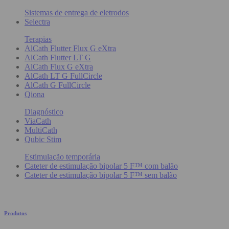
Sistemas de entrega de eletrodos
Selectra
Terapias
AlCath Flutter Flux G eXtra
AlCath Flutter LT G
AlCath Flux G eXtra
AlCath LT G FullCircle
AlCath G FullCircle
Qiona
Diagnóstico
ViaCath
MultiCath
Qubic Stim
Estimulação temporária
Cateter de estimulação bipolar 5 F™ com balão
Cateter de estimulação bipolar 5 F™ sem balão
Produtos