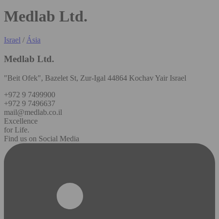
Medlab Ltd.
Israel
/
Ásia
Medlab Ltd.
"Beit Ofek", Bazelet St, Zur-Igal 44864 Kochav Yair Israel
+972 9 7499900
+972 9 7496637
mail@medlab.co.il
Excellence
for Life.
Find us on Social Media