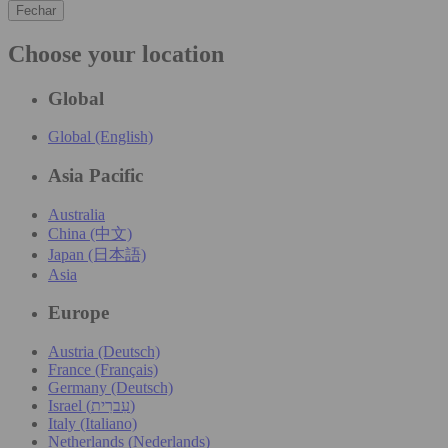
Fechar
Choose your location
Global
Global (English)
Asia Pacific
Australia
China (中文)
Japan (日本語)
Asia
Europe
Austria (Deutsch)
France (Français)
Germany (Deutsch)
Israel (עִברִית)
Italy (Italiano)
Netherlands (Nederlands)