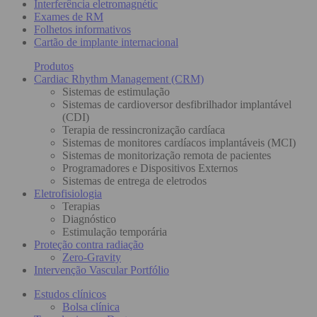
Interferência eletromagnétic
Exames de RM
Folhetos informativos
Cartão de implante internacional
Produtos
Cardiac Rhythm Management (CRM)
Sistemas de estimulação
Sistemas de cardioversor desfibrilhador implantável
(CDI)
Terapia de ressincronização cardíaca
Sistemas de monitores cardíacos implantáveis (MCI)
Sistemas de monitorização remota de pacientes
Programadores e Dispositivos Externos
Sistemas de entrega de eletrodos
Eletrofisiologia
Terapias
Diagnóstico
Estimulação temporária
Proteção contra radiação
Zero-Gravity
Intervenção Vascular Portfólio
Estudos clínicos
Bolsa clínica