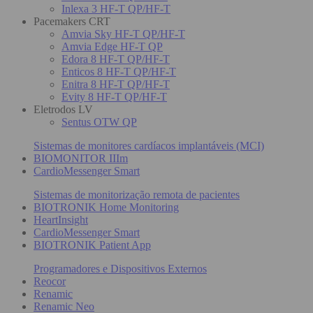
Inlexa 3 HF-T QP/HF-T
Pacemakers CRT
Amvia Sky HF-T QP/HF-T
Amvia Edge HF-T QP
Edora 8 HF-T QP/HF-T
Enticos 8 HF-T QP/HF-T
Enitra 8 HF-T QP/HF-T
Evity 8 HF-T QP/HF-T
Eletrodos LV
Sentus OTW QP
Sistemas de monitores cardíacos implantáveis (MCI)
BIOMONITOR IIIm
CardioMessenger Smart
Sistemas de monitorização remota de pacientes
BIOTRONIK Home Monitoring
HeartInsight
CardioMessenger Smart
BIOTRONIK Patient App
Programadores e Dispositivos Externos
Reocor
Renamic
Renamic Neo