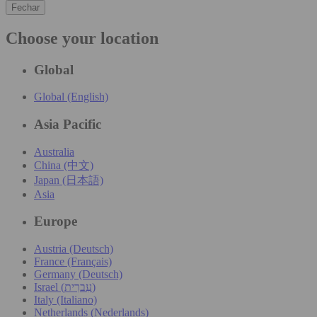
Fechar
Choose your location
Global
Global (English)
Asia Pacific
Australia
China (中文)
Japan (日本語)
Asia
Europe
Austria (Deutsch)
France (Français)
Germany (Deutsch)
Israel (עִברִית)
Italy (Italiano)
Netherlands (Nederlands)