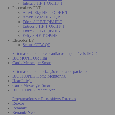
Inlexa 3 HF-T QP/HF-T
Pacemakers CRT
Amvia Sky HF-T QP/HF-T
Amvia Edge HF-T QP
Edora 8 HF-T QP/HF-T
Enticos 8 HF-T QP/HF-T
Enitra 8 HF-T QP/HF-T
Evity 8 HF-T QP/HF-T
Eletrodos LV
Sentus OTW QP
Sistemas de monitores cardíacos implantáveis (MCI)
BIOMONITOR IIIm
CardioMessenger Smart
Sistemas de monitorização remota de pacientes
BIOTRONIK Home Monitoring
HeartInsight
CardioMessenger Smart
BIOTRONIK Patient App
Programadores e Dispositivos Externos
Reocor
Renamic
Renamic Neo