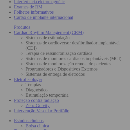
Interferência eletromagnétic
Exames de RM
Folhetos informativos
Cartão de implante internacional
Produtos
Cardiac Rhythm Management (CRM)
Sistemas de estimulação
Sistemas de cardioversor desfibrilhador implantável
(CDI)
Terapia de ressincronização cardíaca
Sistemas de monitores cardíacos implantáveis (MCI)
Sistemas de monitorização remota de pacientes
Programadores e Dispositivos Externos
Sistemas de entrega de eletrodos
Eletrofisiologia
Terapias
Diagnóstico
Estimulação temporária
Proteção contra radiação
Zero-Gravity
Intervenção Vascular Portfólio
Estudos clínicos
Bolsa clínica