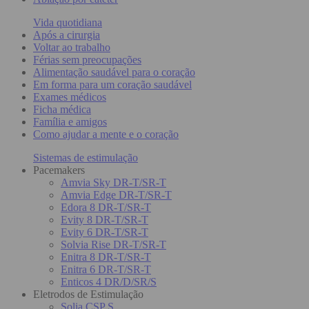
Vida quotidiana
Após a cirurgia
Voltar ao trabalho
Férias sem preocupações
Alimentação saudável para o coração
Em forma para um coração saudável
Exames médicos
Ficha médica
Família e amigos
Como ajudar a mente e o coração
Sistemas de estimulação
Pacemakers
Amvia Sky DR-T/SR-T
Amvia Edge DR-T/SR-T
Edora 8 DR-T/SR-T
Evity 8 DR-T/SR-T
Evity 6 DR-T/SR-T
Solvia Rise DR-T/SR-T
Enitra 8 DR-T/SR-T
Enitra 6 DR-T/SR-T
Enticos 4 DR/D/SR/S
Eletrodos de Estimulação
Solia CSP S