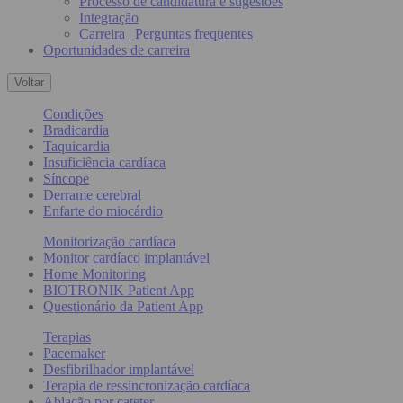
Processo de candidatura e sugestões
Integração
Carreira | Perguntas frequentes
Oportunidades de carreira
Voltar
Condições
Bradicardia
Taquicardia
Insuficiência cardíaca
Síncope
Derrame cerebral
Enfarte do miocárdio
Monitorização cardíaca
Monitor cardíaco implantável
Home Monitoring
BIOTRONIK Patient App
Questionário da Patient App
Terapias
Pacemaker
Desfibrilhador implantável
Terapia de ressincronização cardíaca
Ablação por cateter