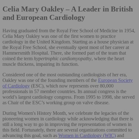
Celia Mary Oakley – A Leader in British
and European Cardiology
Having graduated from the Royal Free School of Medicine in 1954,
Celia Mary Oakley was one of the first women to practice
cardiology in the United Kingdom. Starting as a house physician at
the Royal Free School, she eventually spent most of her career at
Hammersmith Hospital. There, she formed part of the team that
coined the term
hypertrophic cardiomyopathy
, where the heart
muscle thickens, impairing its function.
Considered one of the most outstanding cardiologists of her era,
Oakley was one of the founding members of the
European Society
of Cardiology
(ESC), which now represents over 80,000
professionals in 57 member countries. Its annual congress is the
world’s largest cardiology congress. From 1995 to 1998, she served
as Chair of the ESC’s working group on valve disease.
During Women's History Month, we celebrate the legacies of the
pioneering women in cardiology while acknowledging that there is
still a long way to go in improving the representation of women in
this field. Fortunately, there are several organizations committed to
advancing this goal, such as
Women in Cardiology (WIC)
and