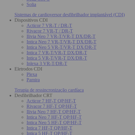
Solia
Sistemas de cardioversor desfibrilhador implantável (CDI)
Dispositivos CDI
Acticor 7 VR-T / DR-T
Rivacor 7 VR-T / DR-T
Ilivia Neo 7 VR-T/VR-T DX/DR-T
Intica Neo 7 VR-T/VR-T DX/DR-T
Intica Neo 5 VR-T/VR-T DX/DR-T
Intica 7 VR-T/VR-T DX/DR-T
Intica 5 VR-T/VR-T DX/DR-T
Inlexa 3 VR-T/DR-T
Eletrodos CDI
Plexa
Pamira
Terapia de ressincronização cardíaca
Desfibrilhador CRT
Acticor 7 HF-T QP/HF-T
Rivacor 7 HF-T QP/HF-T
Ilivia Neo 7 HF-T QP/HF-T
Intica Neo 7 HF-T QP/HF-T
Intica Neo 5 HF-T QP/HF-T
Intica 7 HF-T QP/HF-T
Intica 5 HF-T QP/HF-T