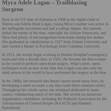
Myra Adele Logan – Trailblazing
Surgeon
Born in the US state of Alabama in 1908 as the eighth child of
Warren and Adella Hunt Logan, young Myra’s mother was active in
the suffragette movement and had a college degree. Her parents
defied the norms of the time, especially for African Americans, and
Myra had plenty of encouragement from home during her studies.
She graduated as valedictorian in 1927 from Atlanta University and
later earned a Master in Psychology from Columbia University.
In 1933, she would begin working in Harlem Hospital’s emergency
room and only a decade later, in 1943, she became the first woman
in the world to perform open-heart surgery. What’s more, open-
techniques were so new at the time that Logan was also only the
ninth person in the world to have performed the surgery at the time.
In the 1960s, her research into breast cancer saved many lives, by
developing a more accurate x-ray that could detect tumours earlier.
Throughout her whole career, she remained dedicated to many
causes, volunteering much of her time. She served on numerous
organization committees, including the National Association for the
Advancement of Colored People (NAACP) and Planned
Parenthood.