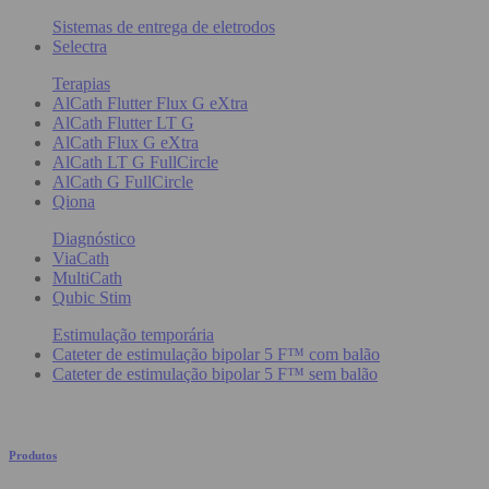
Sistemas de entrega de eletrodos
Selectra
Terapias
AlCath Flutter Flux G eXtra
AlCath Flutter LT G
AlCath Flux G eXtra
AlCath LT G FullCircle
AlCath G FullCircle
Qiona
Diagnóstico
ViaCath
MultiCath
Qubic Stim
Estimulação temporária
Cateter de estimulação bipolar 5 F™ com balão
Cateter de estimulação bipolar 5 F™ sem balão
Produtos