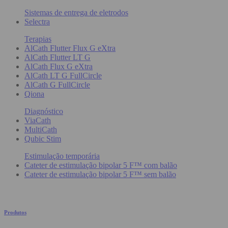
Sistemas de entrega de eletrodos
Selectra
Terapias
AlCath Flutter Flux G eXtra
AlCath Flutter LT G
AlCath Flux G eXtra
AlCath LT G FullCircle
AlCath G FullCircle
Qiona
Diagnóstico
ViaCath
MultiCath
Qubic Stim
Estimulação temporária
Cateter de estimulação bipolar 5 F™ com balão
Cateter de estimulação bipolar 5 F™ sem balão
Produtos