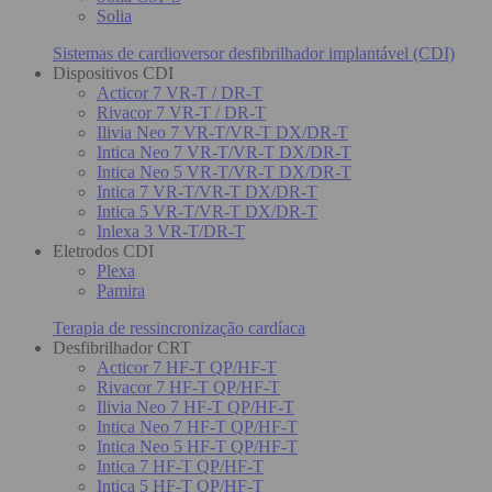
Solia
Sistemas de cardioversor desfibrilhador implantável (CDI)
Dispositivos CDI
Acticor 7 VR-T / DR-T
Rivacor 7 VR-T / DR-T
Ilivia Neo 7 VR-T/VR-T DX/DR-T
Intica Neo 7 VR-T/VR-T DX/DR-T
Intica Neo 5 VR-T/VR-T DX/DR-T
Intica 7 VR-T/VR-T DX/DR-T
Intica 5 VR-T/VR-T DX/DR-T
Inlexa 3 VR-T/DR-T
Eletrodos CDI
Plexa
Pamira
Terapia de ressincronização cardíaca
Desfibrilhador CRT
Acticor 7 HF-T QP/HF-T
Rivacor 7 HF-T QP/HF-T
Ilivia Neo 7 HF-T QP/HF-T
Intica Neo 7 HF-T QP/HF-T
Intica Neo 5 HF-T QP/HF-T
Intica 7 HF-T QP/HF-T
Intica 5 HF-T QP/HF-T