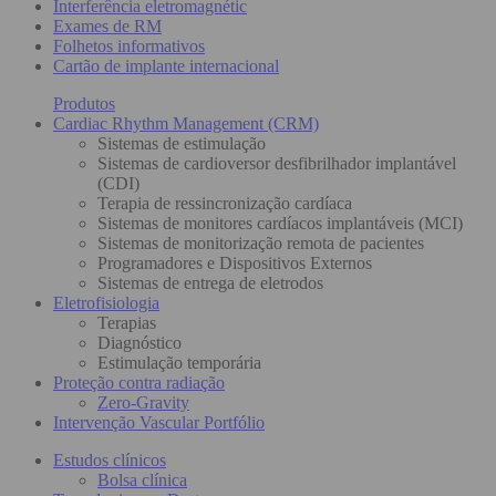
Interferência eletromagnétic
Exames de RM
Folhetos informativos
Cartão de implante internacional
Produtos
Cardiac Rhythm Management (CRM)
Sistemas de estimulação
Sistemas de cardioversor desfibrilhador implantável
(CDI)
Terapia de ressincronização cardíaca
Sistemas de monitores cardíacos implantáveis (MCI)
Sistemas de monitorização remota de pacientes
Programadores e Dispositivos Externos
Sistemas de entrega de eletrodos
Eletrofisiologia
Terapias
Diagnóstico
Estimulação temporária
Proteção contra radiação
Zero-Gravity
Intervenção Vascular Portfólio
Estudos clínicos
Bolsa clínica