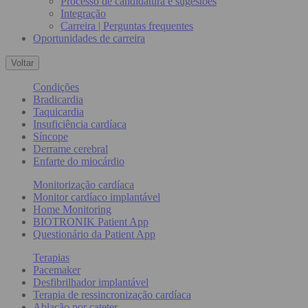
Processo de candidatura e sugestões
Integração
Carreira | Perguntas frequentes
Oportunidades de carreira
Voltar
Condições
Bradicardia
Taquicardia
Insuficiência cardíaca
Síncope
Derrame cerebral
Enfarte do miocárdio
Monitorização cardíaca
Monitor cardíaco implantável
Home Monitoring
BIOTRONIK Patient App
Questionário da Patient App
Terapias
Pacemaker
Desfibrilhador implantável
Terapia de ressincronização cardíaca
Ablação por cateter