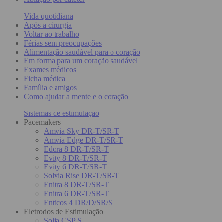
Vida quotidiana
Após a cirurgia
Voltar ao trabalho
Férias sem preocupações
Alimentação saudável para o coração
Em forma para um coração saudável
Exames médicos
Ficha médica
Família e amigos
Como ajudar a mente e o coração
Sistemas de estimulação
Pacemakers
Amvia Sky DR-T/SR-T
Amvia Edge DR-T/SR-T
Edora 8 DR-T/SR-T
Evity 8 DR-T/SR-T
Evity 6 DR-T/SR-T
Solvia Rise DR-T/SR-T
Enitra 8 DR-T/SR-T
Enitra 6 DR-T/SR-T
Enticos 4 DR/D/SR/S
Eletrodos de Estimulação
Solia CSP S