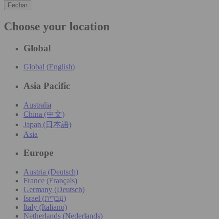
Fechar
Choose your location
Global
Global (English)
Asia Pacific
Australia
China (中文)
Japan (日本語)
Asia
Europe
Austria (Deutsch)
France (Français)
Germany (Deutsch)
Israel (עִברִית)
Italy (Italiano)
Netherlands (Nederlands)