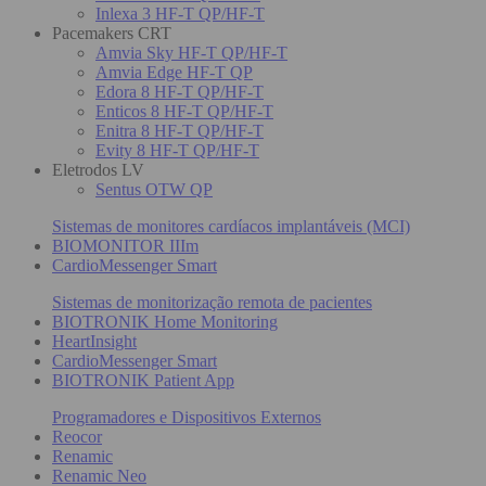
Inlexa 3 HF-T QP/HF-T
Pacemakers CRT
Amvia Sky HF-T QP/HF-T
Amvia Edge HF-T QP
Edora 8 HF-T QP/HF-T
Enticos 8 HF-T QP/HF-T
Enitra 8 HF-T QP/HF-T
Evity 8 HF-T QP/HF-T
Eletrodos LV
Sentus OTW QP
Sistemas de monitores cardíacos implantáveis (MCI)
BIOMONITOR IIIm
CardioMessenger Smart
Sistemas de monitorização remota de pacientes
BIOTRONIK Home Monitoring
HeartInsight
CardioMessenger Smart
BIOTRONIK Patient App
Programadores e Dispositivos Externos
Reocor
Renamic
Renamic Neo