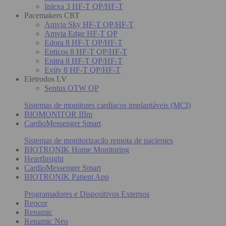
Inlexa 3 HF-T QP/HF-T
Pacemakers CRT
Amvia Sky HF-T QP/HF-T
Amvia Edge HF-T QP
Edora 8 HF-T QP/HF-T
Enticos 8 HF-T QP/HF-T
Enitra 8 HF-T QP/HF-T
Evity 8 HF-T QP/HF-T
Eletrodos LV
Sentus OTW QP
Sistemas de monitores cardíacos implantáveis (MCI)
BIOMONITOR IIIm
CardioMessenger Smart
Sistemas de monitorização remota de pacientes
BIOTRONIK Home Monitoring
HeartInsight
CardioMessenger Smart
BIOTRONIK Patient App
Programadores e Dispositivos Externos
Reocor
Renamic
Renamic Neo