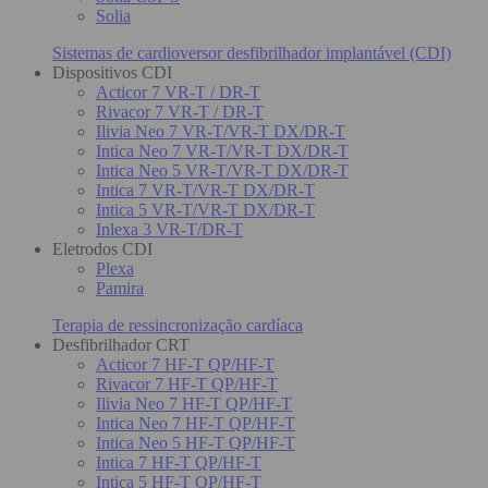
Solia
Sistemas de cardioversor desfibrilhador implantável (CDI)
Dispositivos CDI
Acticor 7 VR-T / DR-T
Rivacor 7 VR-T / DR-T
Ilivia Neo 7 VR-T/VR-T DX/DR-T
Intica Neo 7 VR-T/VR-T DX/DR-T
Intica Neo 5 VR-T/VR-T DX/DR-T
Intica 7 VR-T/VR-T DX/DR-T
Intica 5 VR-T/VR-T DX/DR-T
Inlexa 3 VR-T/DR-T
Eletrodos CDI
Plexa
Pamira
Terapia de ressincronização cardíaca
Desfibrilhador CRT
Acticor 7 HF-T QP/HF-T
Rivacor 7 HF-T QP/HF-T
Ilivia Neo 7 HF-T QP/HF-T
Intica Neo 7 HF-T QP/HF-T
Intica Neo 5 HF-T QP/HF-T
Intica 7 HF-T QP/HF-T
Intica 5 HF-T QP/HF-T