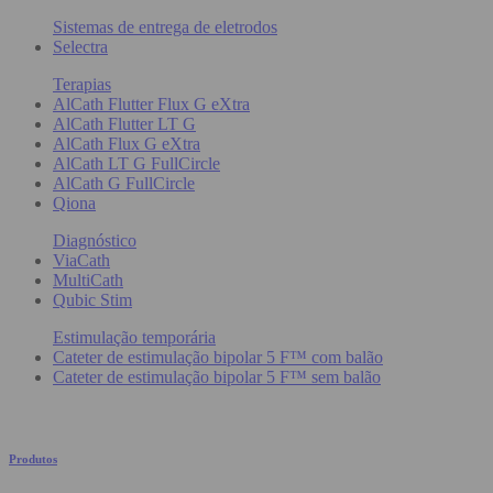
Sistemas de entrega de eletrodos
Selectra
Terapias
AlCath Flutter Flux G eXtra
AlCath Flutter LT G
AlCath Flux G eXtra
AlCath LT G FullCircle
AlCath G FullCircle
Qiona
Diagnóstico
ViaCath
MultiCath
Qubic Stim
Estimulação temporária
Cateter de estimulação bipolar 5 F™ com balão
Cateter de estimulação bipolar 5 F™ sem balão
Produtos