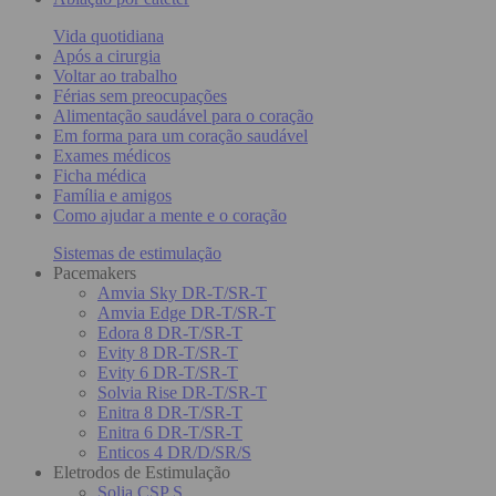
Vida quotidiana
Após a cirurgia
Voltar ao trabalho
Férias sem preocupações
Alimentação saudável para o coração
Em forma para um coração saudável
Exames médicos
Ficha médica
Família e amigos
Como ajudar a mente e o coração
Sistemas de estimulação
Pacemakers
Amvia Sky DR-T/SR-T
Amvia Edge DR-T/SR-T
Edora 8 DR-T/SR-T
Evity 8 DR-T/SR-T
Evity 6 DR-T/SR-T
Solvia Rise DR-T/SR-T
Enitra 8 DR-T/SR-T
Enitra 6 DR-T/SR-T
Enticos 4 DR/D/SR/S
Eletrodos de Estimulação
Solia CSP S