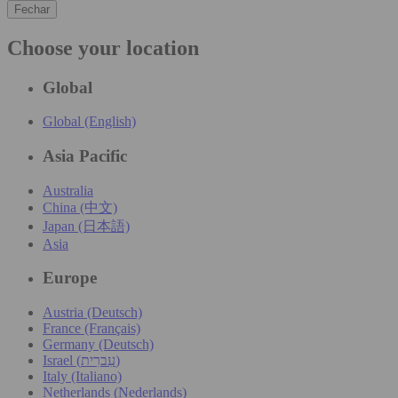
Fechar
Choose your location
Global
Global (English)
Asia Pacific
Australia
China (中文)
Japan (日本語)
Asia
Europe
Austria (Deutsch)
France (Français)
Germany (Deutsch)
Israel (עִברִית)
Italy (Italiano)
Netherlands (Nederlands)