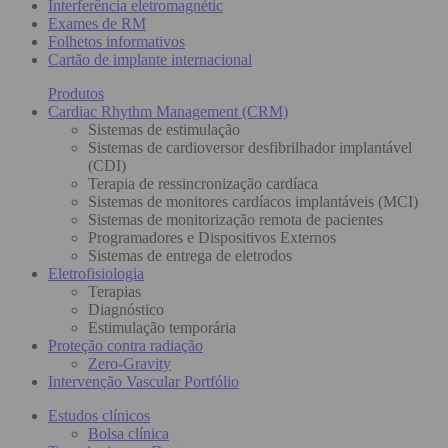
Interferência eletromagnétic
Exames de RM
Folhetos informativos
Cartão de implante internacional
Produtos
Cardiac Rhythm Management (CRM)
Sistemas de estimulação
Sistemas de cardioversor desfibrilhador implantável
(CDI)
Terapia de ressincronização cardíaca
Sistemas de monitores cardíacos implantáveis (MCI)
Sistemas de monitorização remota de pacientes
Programadores e Dispositivos Externos
Sistemas de entrega de eletrodos
Eletrofisiologia
Terapias
Diagnóstico
Estimulação temporária
Proteção contra radiação
Zero-Gravity
Intervenção Vascular Portfólio
Estudos clínicos
Bolsa clínica