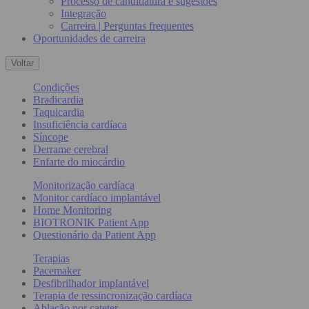
Processo de candidatura e sugestões
Integração
Carreira | Perguntas frequentes
Oportunidades de carreira
Voltar
Condições
Bradicardia
Taquicardia
Insuficiência cardíaca
Síncope
Derrame cerebral
Enfarte do miocárdio
Monitorização cardíaca
Monitor cardíaco implantável
Home Monitoring
BIOTRONIK Patient App
Questionário da Patient App
Terapias
Pacemaker
Desfibrilhador implantável
Terapia de ressincronização cardíaca
Ablação por cateter