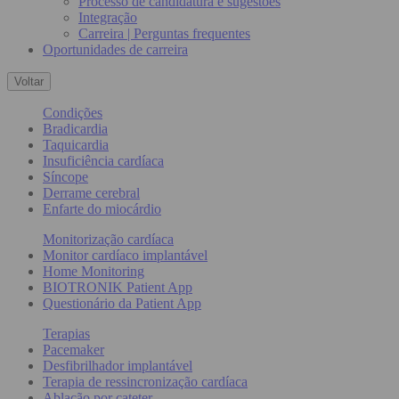
Processo de candidatura e sugestões
Integração
Carreira | Perguntas frequentes
Oportunidades de carreira
Voltar
Condições
Bradicardia
Taquicardia
Insuficiência cardíaca
Síncope
Derrame cerebral
Enfarte do miocárdio
Monitorização cardíaca
Monitor cardíaco implantável
Home Monitoring
BIOTRONIK Patient App
Questionário da Patient App
Terapias
Pacemaker
Desfibrilhador implantável
Terapia de ressincronização cardíaca
Ablação por cateter