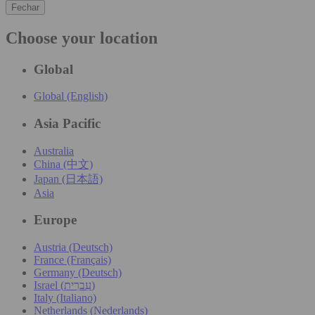
Fechar
Choose your location
Global
Global (English)
Asia Pacific
Australia
China (中文)
Japan (日本語)
Asia
Europe
Austria (Deutsch)
France (Français)
Germany (Deutsch)
Israel (עִברִית)
Italy (Italiano)
Netherlands (Nederlands)