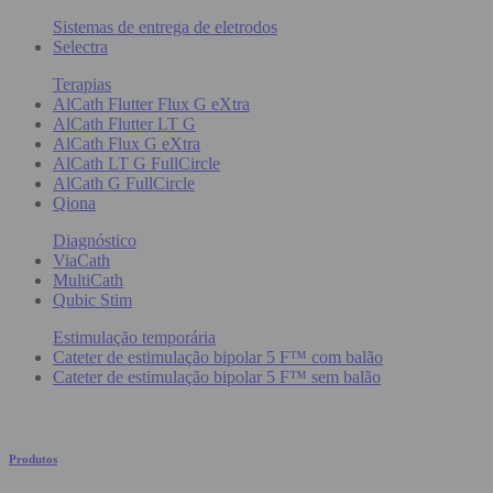
Sistemas de entrega de eletrodos
Selectra
Terapias
AlCath Flutter Flux G eXtra
AlCath Flutter LT G
AlCath Flux G eXtra
AlCath LT G FullCircle
AlCath G FullCircle
Qiona
Diagnóstico
ViaCath
MultiCath
Qubic Stim
Estimulação temporária
Cateter de estimulação bipolar 5 F™ com balão
Cateter de estimulação bipolar 5 F™ sem balão
Produtos