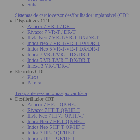
Solia
Sistemas de cardioversor desfibrilhador implantável (CDI)
Dispositivos CDI
Acticor 7 VR-T / DR-T
Rivacor 7 VR-T / DR-T
Ilivia Neo 7 VR-T/VR-T DX/DR-T
Intica Neo 7 VR-T/VR-T DX/DR-T
Intica Neo 5 VR-T/VR-T DX/DR-T
Intica 7 VR-T/VR-T DX/DR-T
Intica 5 VR-T/VR-T DX/DR-T
Inlexa 3 VR-T/DR-T
Eletrodos CDI
Plexa
Pamira
Terapia de ressincronização cardíaca
Desfibrilhador CRT
Acticor 7 HF-T QP/HF-T
Rivacor 7 HF-T QP/HF-T
Ilivia Neo 7 HF-T QP/HF-T
Intica Neo 7 HF-T QP/HF-T
Intica Neo 5 HF-T QP/HF-T
Intica 7 HF-T QP/HF-T
Intica 5 HF-T QP/HF-T