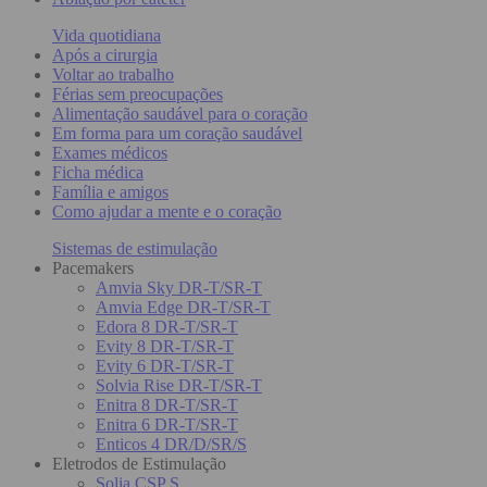
Vida quotidiana
Após a cirurgia
Voltar ao trabalho
Férias sem preocupações
Alimentação saudável para o coração
Em forma para um coração saudável
Exames médicos
Ficha médica
Família e amigos
Como ajudar a mente e o coração
Sistemas de estimulação
Pacemakers
Amvia Sky DR-T/SR-T
Amvia Edge DR-T/SR-T
Edora 8 DR-T/SR-T
Evity 8 DR-T/SR-T
Evity 6 DR-T/SR-T
Solvia Rise DR-T/SR-T
Enitra 8 DR-T/SR-T
Enitra 6 DR-T/SR-T
Enticos 4 DR/D/SR/S
Eletrodos de Estimulação
Solia CSP S