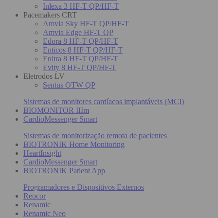
Inlexa 3 HF-T QP/HF-T
Pacemakers CRT
Amvia Sky HF-T QP/HF-T
Amvia Edge HF-T QP
Edora 8 HF-T QP/HF-T
Enticos 8 HF-T QP/HF-T
Enitra 8 HF-T QP/HF-T
Evity 8 HF-T QP/HF-T
Eletrodos LV
Sentus OTW QP
Sistemas de monitores cardíacos implantáveis (MCI)
BIOMONITOR IIIm
CardioMessenger Smart
Sistemas de monitorização remota de pacientes
BIOTRONIK Home Monitoring
HeartInsight
CardioMessenger Smart
BIOTRONIK Patient App
Programadores e Dispositivos Externos
Reocor
Renamic
Renamic Neo