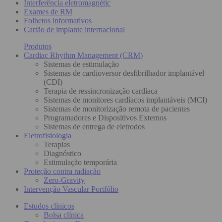
Interferência eletromagnétic
Exames de RM
Folhetos informativos
Cartão de implante internacional
Produtos
Cardiac Rhythm Management (CRM)
Sistemas de estimulação
Sistemas de cardioversor desfibrilhador implantável
(CDI)
Terapia de ressincronização cardíaca
Sistemas de monitores cardíacos implantáveis (MCI)
Sistemas de monitorização remota de pacientes
Programadores e Dispositivos Externos
Sistemas de entrega de eletrodos
Eletrofisiologia
Terapias
Diagnóstico
Estimulação temporária
Proteção contra radiação
Zero-Gravity
Intervenção Vascular Portfólio
Estudos clínicos
Bolsa clínica