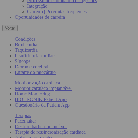
Processo de candidatura e sugestões
Integração
Carreira | Perguntas frequentes
Oportunidades de carreira
Voltar
Condições
Bradicardia
Taquicardia
Insuficiência cardíaca
Síncope
Derrame cerebral
Enfarte do miocárdio
Monitorização cardíaca
Monitor cardíaco implantável
Home Monitoring
BIOTRONIK Patient App
Questionário da Patient App
Terapias
Pacemaker
Desfibrilhador implantável
Terapia de ressincronização cardíaca
Ablação por cateter