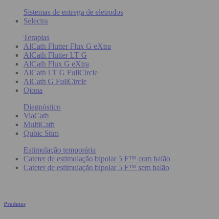
Sistemas de entrega de eletrodos
Selectra
Terapias
AlCath Flutter Flux G eXtra
AlCath Flutter LT G
AlCath Flux G eXtra
AlCath LT G FullCircle
AlCath G FullCircle
Qiona
Diagnóstico
ViaCath
MultiCath
Qubic Stim
Estimulação temporária
Cateter de estimulação bipolar 5 F™ com balão
Cateter de estimulação bipolar 5 F™ sem balão
Produtos