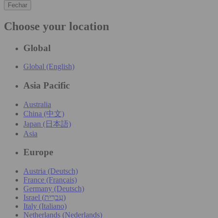
Fechar
Choose your location
Global
Global (English)
Asia Pacific
Australia
China (中文)
Japan (日本語)
Asia
Europe
Austria (Deutsch)
France (Français)
Germany (Deutsch)
Israel (עִברִית)
Italy (Italiano)
Netherlands (Nederlands)