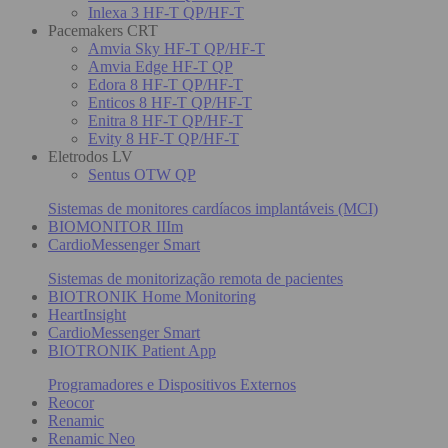
Inlexa 3 HF-T QP/HF-T
Pacemakers CRT
Amvia Sky HF-T QP/HF-T
Amvia Edge HF-T QP
Edora 8 HF-T QP/HF-T
Enticos 8 HF-T QP/HF-T
Enitra 8 HF-T QP/HF-T
Evity 8 HF-T QP/HF-T
Eletrodos LV
Sentus OTW QP
Sistemas de monitores cardíacos implantáveis (MCI)
BIOMONITOR IIIm
CardioMessenger Smart
Sistemas de monitorização remota de pacientes
BIOTRONIK Home Monitoring
HeartInsight
CardioMessenger Smart
BIOTRONIK Patient App
Programadores e Dispositivos Externos
Reocor
Renamic
Renamic Neo