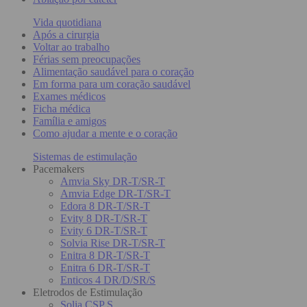
Vida quotidiana
Após a cirurgia
Voltar ao trabalho
Férias sem preocupações
Alimentação saudável para o coração
Em forma para um coração saudável
Exames médicos
Ficha médica
Família e amigos
Como ajudar a mente e o coração
Sistemas de estimulação
Pacemakers
Amvia Sky DR-T/SR-T
Amvia Edge DR-T/SR-T
Edora 8 DR-T/SR-T
Evity 8 DR-T/SR-T
Evity 6 DR-T/SR-T
Solvia Rise DR-T/SR-T
Enitra 8 DR-T/SR-T
Enitra 6 DR-T/SR-T
Enticos 4 DR/D/SR/S
Eletrodos de Estimulação
Solia CSP S