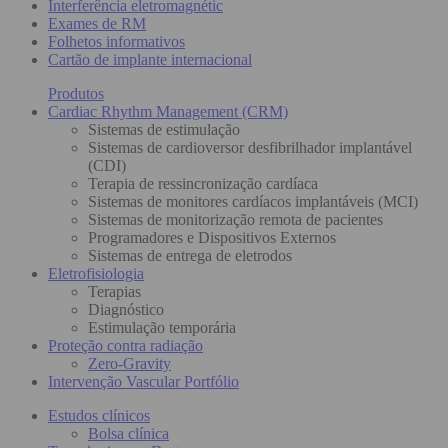
Interferência eletromagnétic
Exames de RM
Folhetos informativos
Cartão de implante internacional
Produtos
Cardiac Rhythm Management (CRM)
Sistemas de estimulação
Sistemas de cardioversor desfibrilhador implantável
(CDI)
Terapia de ressincronização cardíaca
Sistemas de monitores cardíacos implantáveis (MCI)
Sistemas de monitorização remota de pacientes
Programadores e Dispositivos Externos
Sistemas de entrega de eletrodos
Eletrofisiologia
Terapias
Diagnóstico
Estimulação temporária
Proteção contra radiação
Zero-Gravity
Intervenção Vascular Portfólio
Estudos clínicos
Bolsa clínica