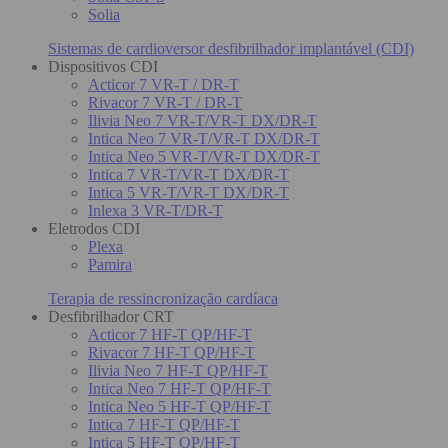
Solia
Sistemas de cardioversor desfibrilhador implantável (CDI)
Dispositivos CDI
Acticor 7 VR-T / DR-T
Rivacor 7 VR-T / DR-T
Ilivia Neo 7 VR-T/VR-T DX/DR-T
Intica Neo 7 VR-T/VR-T DX/DR-T
Intica Neo 5 VR-T/VR-T DX/DR-T
Intica 7 VR-T/VR-T DX/DR-T
Intica 5 VR-T/VR-T DX/DR-T
Inlexa 3 VR-T/DR-T
Eletrodos CDI
Plexa
Pamira
Terapia de ressincronização cardíaca
Desfibrilhador CRT
Acticor 7 HF-T QP/HF-T
Rivacor 7 HF-T QP/HF-T
Ilivia Neo 7 HF-T QP/HF-T
Intica Neo 7 HF-T QP/HF-T
Intica Neo 5 HF-T QP/HF-T
Intica 7 HF-T QP/HF-T
Intica 5 HF-T QP/HF-T